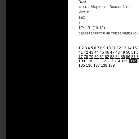
*кор
так как Идр=- кор Входной ток
Ивх -и
вых
к
1Г~--R- (10-13)
разветвляется на ток зарядки конд
1
2
3
4
5
6
7
8
9
10
11
12
13
14
15
41
42
43
44
45
46
47
48
49
50
51
5
77
78
79
80
81
82
83
84
85
86
87
8
109
110
111
112
113
114
115
[
116
135
136
137
138
139