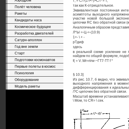
Аэродром
т; = С/?(1-/<-)>С/? = т,
так как К-отрицательное.
Полёт человека
Эквивалентная постоянная интег
Ракеты
асимптоты выходного напряжени
участке новой большой экспон
Кандидаты наса
цепочки RC без обратной связи (ка
Космическое будущее
Аналогичным образом представ
Л*Ы =-Ц-=-(10.9)
Разработка двигателей
1+- \ + -
Сатурн-аполлон
рТдиф
Год вне земли
здесь
в реальной схеме усиление не б
Старт
найдем по общей формуле, подобн
Подготовки космонавтов
f( = V..Wr=rirw-~ГТ7-ТТ f *
Первые полеты в космос
Психология
§ 10.3]
Из рис. 10.7, б видно, что экв
Оборудование
выходного напряжения в момент 
Модель ракеты
дифференцирования к идеальным
/?С-цепочек без обратной связи.
Масштаб времени устанавливают м
\ Мом, то CR= \ сек.