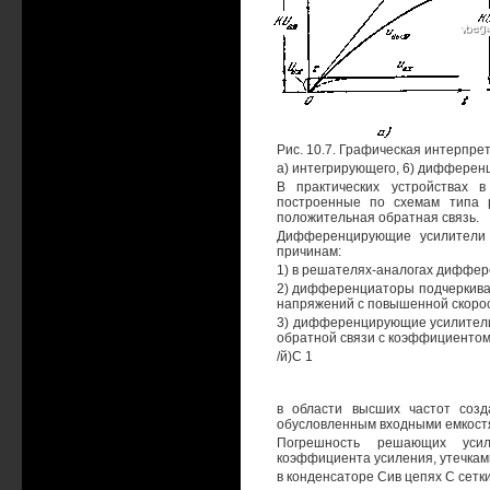
Рис. 10.7. Графическая интерпр
а) интегрирующего, 6) дифферен
В практических устройствах в
построенные по схемам типа р
положительная обратная связь.
Дифференцирующие усилители 
причинам:
1) в решателях-аналогах диффер
2) дифференциаторы подчеркиваю
напряжений с повышенной скоро
3) дифференцирующие усилители 
обратной связи с коэффициенто
/й)С 1
в области высших частот созд
обусловленным входными емкостя
Погрешность решающих усил
коэффициента усиления, утечкам
в конденсаторе Сив цепях С сетки