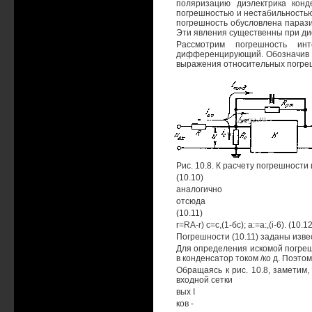
поляризацию диэлектрика конд
погрешностью и нестабильностью
погрешность обусловлена параз
Эти явления существенны при д
Рассмотрим погрешность ин
дифференцирующий. Обозначив 
выражения относительных погре
Рис. 10.8. К расчету погрешност
(10.10)
аналогично
отсюда
(10.11)
r=RA-r) с=с,(1-бс); a:=a:,(i-6). (10.12
Погрешности (10.11) заданы извес
Для определения искомой погреш
в конденсатор током /ко д. Поэто
Обращаясь к рис. 10.8, заметим
входной сетки
вых I
ков -