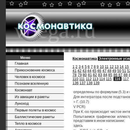
Меню
Космонавтика
Электронные уси
Главная
1
2
3
4
5
6
7
8
9
10
11
12
13
14
15
Прикосновение космоса
41
42
43
44
45
46
47
48
49
50
51
5
78
79
80
81
82
83
84
85
86
87
88
Человек в космосе
110
111
112
113
114
115
[
116
]
117
136
137
138
139
Познаем вселенную
Космонавт
определены по формулам (5.3) и (
Из авиации в ракеты
Для интегратора после подстановк
= Г. (10.7)
Луноход
V PCR)
Первые полеты в космос
При К.-оо происходит чистое инт
Попытаемся графически иллюстр
Баллистические ракеты
представим в ином написании:
Тепло в космосе
здесь