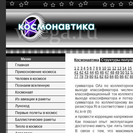
Меню
Космонавтика
Структуры полуп
Главная
1
2
3
4
5
6
7
8
9
10
11
12
13
14
15
Прикосновение космоса
41
42
43
44
45
46
47
48
49
50
51
5
77
78
79
80
81
82
83
84
85
86
87
8
Человек в космосе
Познаем вселенную
сумматора ОАз по коллекторном
выходе классификатора числе
Космонавт
классификационный ток коллекто
выходе классификатора и потер
Из авиации в ракеты
сумматора по коллекторному вх
Луноход
резистора Ri в соответствии с ра
Kc.k=Ir (9)
Первые полеты в космос
и провести коррекцию напряжени
Баллистические ракеты
Как показал опыт эксплуатации
достаточно иметь три -пять типо
Тепло в космосе
В связи с тем, что максима