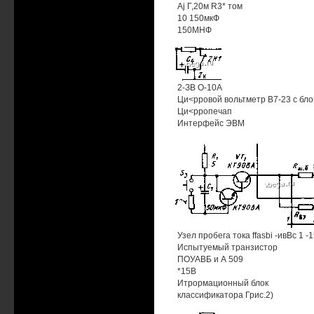
Aj Г,20м R3* том
10 150мкФ
150МНФ
2-ЗВ О-10А
Ци<рровой вольтметр В7-23 с бл
Ци<рропечап
Интерфейс ЭВМ
Узел пробега тока ffasbi -ивВс 1 -1
Испытуемый транзистор
ПОУАВБ и А 509
*15В
Итрормационный блок
классификатора Грис.2)