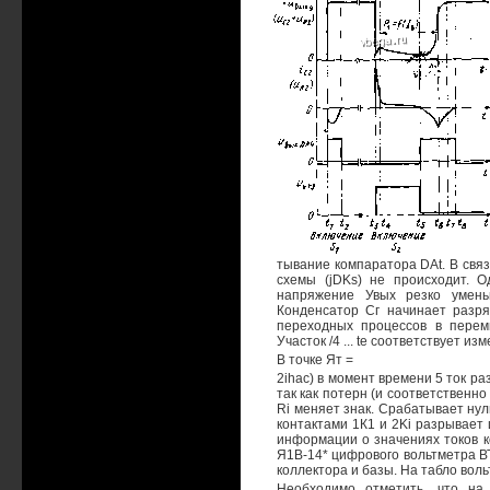
тывание компаратора DAt. В связ
схемы (jDKs) не происходит. 
напряжение Увых резко умень
Конденсатор Сг начинает разряж
переходных процессов в перем
Участок /4 ... te соответствует из
В точке Ят =
2ihac) в момент времени 5 ток ра
так как потерн (и соответственн
Ri меняет знак. Срабатывает нул
контактами 1К1 и 2Ki разрывает
информации о значениях токов к
Я1В-14* цифрового вольтметра В
коллектора и базы. На табло вол
Необходимо отметить, что на