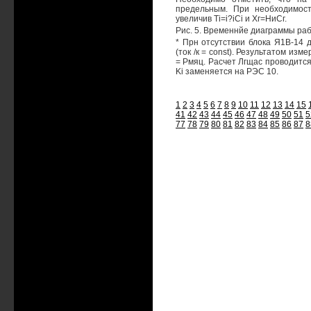
предельным. При необходимост
увеличив Ti=i?iCi и Хг=НиСг.
Рис. 5. Временнйе диаграммы ра
* Прн отсутствии блока Я1В-14 
(ток /к = const). Результатом из
= Рмяц. Расчет Лгщас проводится
Ki заменяется на РЭС 10.
1
2
3
4
5
6
7
8
9
10
11
12
13
14
15
41
42
43
44
45
46
47
48
49
50
51
5
77
78
79
80
81
82
83
84
85
86
87
8