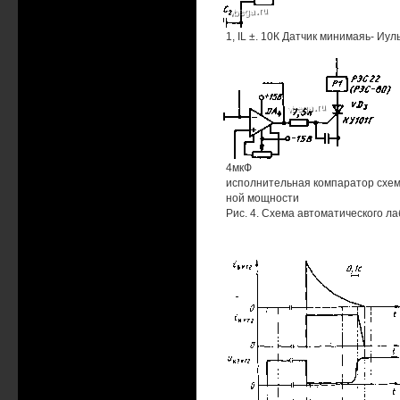
1, IL ±. 10К Датчик минимаяь- Иул
4мкФ
исполнительная компаратор схе
ной мощности
Рис. 4. Схема автоматического ла