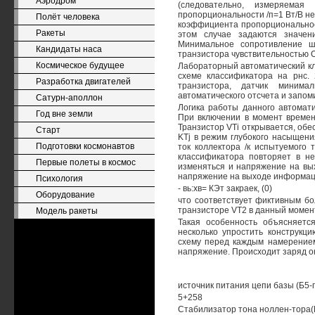
Аэродром
(следовательно, измеряема
пропорциональности /п=1 Вт/В не
Полёт человека
коэффициента пропорциональност
Ракеты
этом случае задаются значе
Минимальное сопротивление ш
Кандидаты наса
транзистора чувствительностью О
Космическое будущее
Лабораторный автоматический кла
схеме классификатора на рнс. 
Разработка двигателей
транзистора, датчик минима
автоматического отсчета и запо
Сатурн-аполлон
Логика работы данного автомати
Год вне земли
При включении в момент времен
Транзистор VTi открывается, об
Старт
KTj в режим глубокого насыщен
Подготовки космонавтов
ток коллектора /к испытуемого
классификатора повторяет в нек
Первые полеты в космос
изменяться и напряжение на вых
напряжение на выходе информац
Психология
- вь:хв= КЭт закраек, (0)
Оборудование
что соответствует фиктивным б
транзисторе VT2 в данный момент
Модель ракеты
Такая особенность объясняетс
несколько упростить конструкц
схему перед каждым намерением.
напряжение. Происходит заряд окол
источник питания цепи базы (Б5-г
5+258
Стабилизатор тона ноллен-тора(