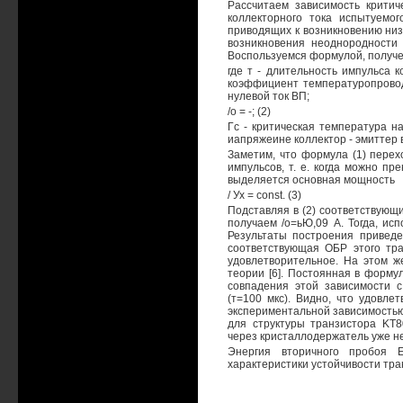
Рассчитаем зависимость критич
коллекторного тока испытуемог
приводящих к возникновению низ
возникновения неоднородности 
Воспользуемся формулой, полученн
где т - длительность импульса к
коэффициент температуропроводн
нулевой ток ВП;
/о = -; (2)
Гс - критическая температура на
иапряжеине коллектор - эмиттер
Заметим, что формула (1) перех
импульсов, т. е. когда можно пр
выделяется основная мощность
/ Ух = const. (3)
Подставляя в (2) соответствующ
получаем /о=ьЮ,09 А. Тогда, исп
Результаты построения приведен
соответствующая ОБР этого тра
удовлетворительное. На этом же
теории [6]. Постоянная в форму
совпадения этой зависимости 
(т=100 мкс). Видно, что удовле
экспериментальной зависимостью
для структуры транзистора KT8
через кристаллодержатель уже нел
Энергия вторичного пробоя 
характеристики устойчивости тр