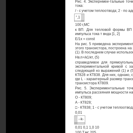
Рис. 4. Экспернмеи-тальиые точ
тока:
/ - с учетом теплоотвода; 2 - по
°,1
100 r,MC
к ВП. Для тепловой формы ВП х
импульса тока т внда [1, 2]
Е/1х = const
На рис. 5 приведена эксперимен
этого транзистора, построена на 
(1). В последнем случае использ
Нв.п=/к1/кт, (5)
справедливое для прямоугольны
экспериментальной кривой с за
следующей нз выражений (1) и (
КТ828 и КТ838. Для них, однако,
где L - характерный размер тран
транзистора КТ809.
Рис. 5. Экспериментальные точ
импульса рассеяния мощности на
О - КТ809;
А - КТ828;
□ - КТ838; 1 - с учетом теплоотв
0,01
--k-
0,01 0,1 1,0 10
100 Т,мс 205