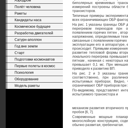
Аэродром
биполярных кремниевых транзи
Полёт человека
измерений построены области 
транзисторов.
Ракеты
Типичные примеры эксперимента
всех ограничивающих ОБР факторов
Кандидаты наса
На рис. 1 указаны границы ОБР 
Космическое будущее
перегревом переходов прн од
появлением горячих пятен , вто
Разработка двигателей
напряжению, определяемые техни
Сатурн-аполлон
связанные с появлением горячих 
эксплуатации его в аппаратуре, 
Год вне земли
происходит. Прямыми измерениям
развитие тепловой формы втори
Старт
локального перегрева превышает 
Подготовки космонавтов
пятнам , начиная с некоторых н
превышает 0,1 мс. Прн меньшей
Первые полеты в космос
приводило к развитию ВП.
Психология
На рис. 2 и 3 указаны грани
соответственно, прн различн
Оборудование
испытуемых приборах. Видно, 
ограничивают ОБР приборов при э
Модель ракеты
По-видимому, представляет инт
испытуемого транзистора и
механизм развития вторичного п
пробоя [6, 7].
Современные мощные плаиар
многослойную конструкцию, сод
обычно развитая, гребенчатая.