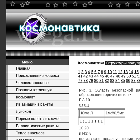
Меню
Космонавтика
Структуры полуп
Главная
1
2
3
4
5
6
7
8
9
10
11
12
13
14
15
Прикосновение космоса
41
42
43
44
45
46
47
48
49
50
51
5
77
78
79
80
81
82
83
84
85
86
87
8
Человек в космосе
Познаем вселенную
Рис. 3. Область безопасной р
образования горячих пятен>
Космонавт
Г А 10
Из авиации в ракеты
0,t 0,1
Луноход
Юме Л
1мс\\0,5мс
Первые полеты в космос
1 ( 1 1 1 1 1 1
Баллистические ракеты
10 20
Тепло в космосе
и ИЗ) 8
произвести неразрушающие из