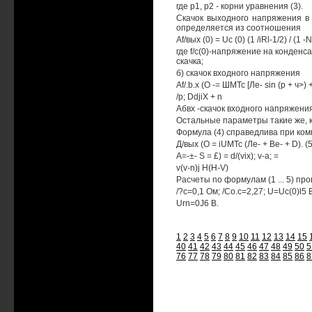
где р1, р2 - корни уравнения (3).
Скачок выходного напряжения в
определяется из соотношения
Af/вых (0) = Uc (0) (1 /iRl-1/2) / (1 -
где f/c(0)-напряжение на конденс
скачка;
б) скачок входного напряжения
Af/.b.x (О -= ШМТс [Ле- sin (р + ч>) +
/р; DdjiX + n
Абвх -скачок входного напряжения
Остальные параметры такие же, к
Формула (4) справедлива при ком
Д/вых (О = iUMTc (Ле- + Ве- + D). (5
А=-±- S = £) = d/(vix); v-a; =
v(v-n)j H(H-V)
Расчеты no формулам (1 ... 5) п
/?с=0,1 Ом; /Со.с=2,27; U=Uc(0)l5 
Urn=0J6 В.
1
2
3
4
5
6
7
8
9
10
11
12
13
14
15
40
41
42
43
44
45
46
47
48
49
50
5
76
77
78
79
80
81
82
83
84
85
86
8