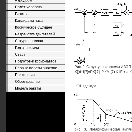
Аэродром
Полёт человека
Ракеты
Кандидаты наса
Космическое будущее
Разработка двигателей
-------\------
Сатурн-аполлон
rVA-*--
Год вне земли
------.-----1
Старт
Подготовки космонавтов
Рис. 2. Структурные схемы ИВЭП
Первые полеты в космос
X[(rt+l)7]=PX[ 7], Р КМ (7) K-lE + а
Психология
Оборудование
-tOfi. I декада
Модель ракеты
рис. 3. Логарифмическая ампл