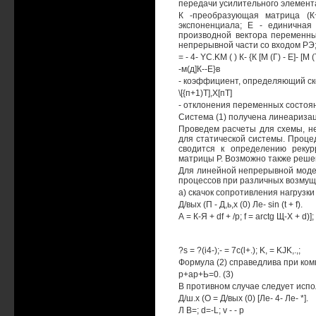
передачи усилительного элемент
К -преобразующая матрица (К
экспоненциала; Е - единичная
производной вектора переменны
непрерывной части со входом РЭ;
= - 4- YC.KM ( ) К- {К [М (Г) - Е]- [М (
-м(д]К--Е}в
- коэффициент, определяющий ск
\[{п+1)Т],Х[пТ]
- отклонения переменных состояни
Система (1) получена линеаризац
Проведем расчеты для схемы, неп
для статической системы. Проце
сводится к определению реку
матрицы Р. Возможно также решен
Для линейной непрерывной модел
процессов при различных возмущ
а) скачок сопротивления нагрузки
Д/вых (П - Д,ь,х (0) Ле- sin (t + f).
А = К-Я + df + /р; f = arctg Щ-Х + d)]; 
?s = ?(i4-);- = 7c(l+.); K, = KJK,.,;
Формула (2) справедлива при ком
р+ар+Ь=0. (3)
В противном случае следует исп
Д/ш.х (О = Д/вых (0) [Ле- 4- Ле- *].
Л В=; d=-L; v - - р