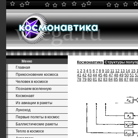
Меню
Космонавтика
Структуры полуп
Главная
1
2
3
4
5
6
7
8
9
10
11
12
13
14
15
Прикосновение космоса
41
42
43
44
45
46
47
48
49
50
51
5
78
79
80
81
82
83
84
85
86
87
88
8
Человек в космосе
Познаем вселенную
Космонавт
Из авиации в ракеты
Луноход
Первые полеты в космос
Баллистические ракеты
Тепло в космосе