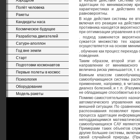
Аэродром
В начале действия системы о
адаптации по минимаксному кр
Полёт человека
характеристиках и действиях 
равновероятны.
Ракеты
В ходе действия системы ее вт
Кандидаты наса
включая его реакции на действи
противника находятся вероятнос
Космическое будущее
при оптимизации управления в о
Разработка двигателей
. подход заменяется вероятно
сужается множество тех харак
Сатурн-аполлон
осуществляется на основе минима
Год вне земли
. обучение как процесс перехода 
поведения.
Старт
Таким образом, второй этап 
Подготовки космонавтов
направлении от минимаксного 
величина риска уменьшается, т. 
Первые полеты в космос
Важным классом самообучающ
Психология
самообучающиеся системы распоз
применение, например, в читающ
Оборудование
диагноз болезней, и т. п. (Разу
не обладающие способвоетью в обу
Модель ракеты
Помимо самостоятельного назнач
автоматического управления к
внешней ситуации. По сравнени
распознавания позволяют при
процесса адаптации информацию
неподдающимися математическо
самообучающихся САУ являются
Примерами таких объектов слу
другие большие системы, включа
своей случайной природы. (Пр