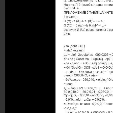
.2. Определение (m) по L (m) и ф
На рис. П-2 (вклейка) даны пини
рис. П-1, а.
ПРИЛОЖЕНИЕ 2 ТАБЛИЦА ИНТЕГ
1 р G(/m) .
Н (/т) - а (/т) -I- а, (/т) --... -- а ;
G (/(0) = 6 (/ш)- -Ь 6, (М-* + ... +
все нули И (/ш) расположены в ве
2а в,
2во (оовз - 10 )
+ ala4 -o,a,es):
ад = ajof - 2eoeia4as - 000,0305 + Oo
л* = *o (-ОоваОво, + OgOfOj - ejoj + 
- oe - o,ooo + aOt) + e,6j (-oiojoj + e
+ 04 (OoeiOj - OjOf - oJe4 + OjOjOa
- 20,040, - OeOjajOj + OoOje* - ejo
o,eo, + O00J04O, + o}e -
- 2e?ase,oo - 050,040, + ojojo,-f-Oio
~2ooa,
д/, = ftoo + о*! ! + ao6,m, + ... + во6
80,0,040,0, - 20,0,0,01 - 0,030,0; -
Ojojoj; лг, = 000,01 - aoOgoo, - 0,0400
- 0,0*0, - ofoj - взОв, + 0,0,0,0,;
л , = вов,о - во ав в - 0,0,0,0, + ooofo
-o,o,e,e,;
, = - ej ! + 20,0,0,0, + 000,040, - 0,0,