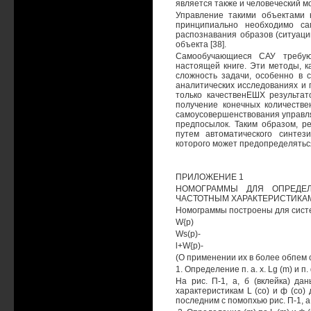
является также и человеческий мо
Управление такими объектами 
принципиально необходимо с
распознавания образов (ситуаци
объекта [38].
Самообучающиеся САУ требую
настоящей книге. Эти методы, к
сложность задачи, особенно в 
аналитических исследованиях и 
только качественЕШХ результат
получение конечных количестве
самоусовершенствования управля
предпосылок. Таким образом, р
путем автоматического синтез
которого может предопределяться
ПРИЛОЖЕНИЕ 1
НОМОГРАММЫ ДЛЯ ОПРЕДЕЛ
ЧАСТОТНЫМ ХАРАКТЕРИСТИКА
Номограммы построены для систе
W{p)
Ws(p)-
l+W{p)-
(О применении их в более обпем ся
1. Определение п. а. х. Lg (m) и п
На рис. П-1, а, б (вклейка) д
характеристикам L (со) и ф (со
последним с помопхью рис. П-1, а