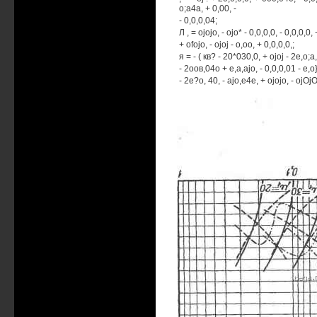
o;a4a, + 0,00, -
- 0,0,0,04;
Л , = ojojo, - ojo* - 0,0,0,0, - 0,0,0,0
+ ofojo, - ojoj - o,oo, + 0,0,0,0,;
я = - ( кв? - 20*030,0, + ojoj - 2e,o;a
- 2оов,04о + e,a,ajo, - 0,0,0,01 - e,o}
- 2e?o, 40, - ajo,e4e, + ojojo, - ojOjO