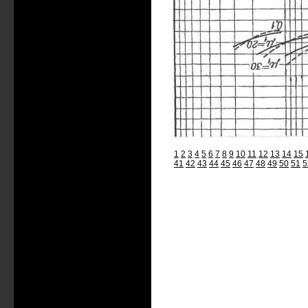
1
2
3
4
5
6
7
8
9
10
11
12
13
14
15
41
42
43
44
45
46
47
48
49
50
51
5