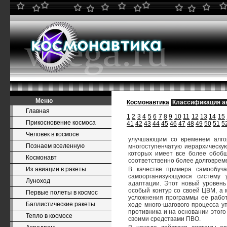
Меню
Космонавтика
Классификация а
Главная
1
2
3
4
5
6
7
8
9
10
11
12
13
14
15
Прикосновение космоса
41
42
43
44
45
46
47
48
49
50
51
5
Человек в космосе
улучшающим со временем алго
Познаем вселенную
многоступенчатую иерархическу
которых имеет все более обоб
Космонавт
соответственно более долговрем
Из авиации в ракеты
В качестве примера самообу
самоорганизующуюся систему 
Луноход
адаптации. Этот новый уровень
особый контур со своей ЦВМ, а 
Первые полеты в космос
усложнения программы ее работ
Баллистические ракеты
ходе много-шагового процесса у
противника и на основании этог
Тепло в космосе
своими средствами ПВО.