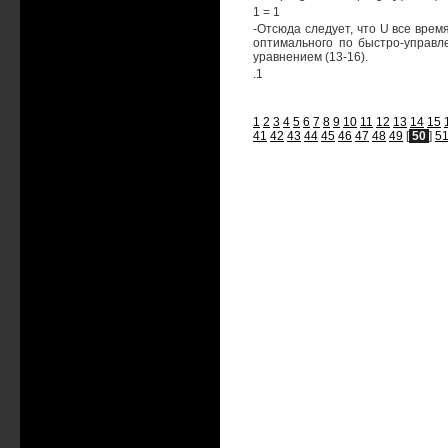
1 = 1
-Отсюда следует, что U все вре
оптимального по быстро-управл
уравнением (13-16).
.1
1
2
3
4
5
6
7
8
9
10
11
12
13
14
15
41
42
43
44
45
46
47
48
49
[
50
]
5