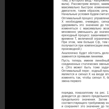
тока, у которого вход - напряже
вала). Рассмотрим вопрос, как
максимально быстрое изменение 
двигателя, таким образом, речь
Начальные условия будем считат
Оптимальный процесс управления
X необходимо, очевидно, сигн
удерживать это значение до тех
изменяться с максимально воз
мгновенно уменьшать до значен
ереходный процесс заканчиваетс
времени Т, величиной ограничен
При этом, чем больше С/р, тем м
получается при компенсации ине
производной.)
Аналогично будет обстоять дело 
заменятся прямыми линиями.
Пусть теперь имеем линейный
соединенных статических звеньев
и. (Это может быть тоже задач
Оптимальный пере-. ходный проце
является и сигнал Х на входе вт
изменять так, чтобы сигнал X,
звена первого
порядка, показаппому па рис. 1
доводится до своего предельног
предельного значения. Затем
соответствующего требуемому зна
и сохраняет это значение до те