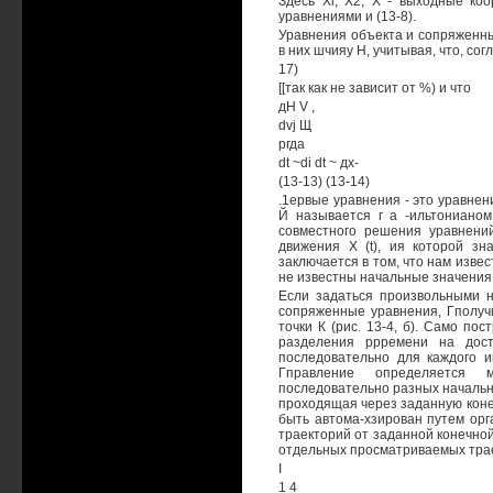
Здесь Xi, Х2, Х - выходные ко
уравнениями и (13-8).
Уравнения объекта и сопряженны
в них шчияу Н, учитывая, что, согл
17)
[[так как не зависит от %) и что
дН V ,
dvj Щ
ргда
dt ~di dt ~ дх-
(13-13) (13-14)
.1ервые уравнения - это уравнен
Й называется г а -ильтонианом
совместного решения уравнений
движения X (t), ия которой зн
заключается в том, что нам изве
не известны начальные значения 
Если задаться произвольными н
сопряженные уравнения, Гполуч
точки К (рис. 13-4, б). Само п
разделения ррремени на дос
последовательно для каждого 
Гправление определяется м
последовательно разных начальны
проходящая через заданную коне
быть автома-хзирован путем орг
траекторий от заданной конечно
отдельных просматриваемых тра
I
1 4