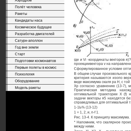
Аэродром
Полёт человека
Ракеты
Кандидаты наса
Космическое будущее
Разработка двигателей
Сатурн-аполлон
Год вне земли
Старт
где и Vi -координаты векторов я)? 
Подготовки космонавтов
проекциивектора v на направлени
Первые полеты в космос
Сформулированное условие оптим
В общем случае произвольного к
Психология
критерия называются изопо верх
Оборудование
виде максимума скаля ра Н, с то
Хр согласно уравнению (13-7), 
Модель ракеты
Практическая методика нахож
оптимальной траектории X (f)
задачи векторы я5 находятся б
справедливых для оптимальной тра
1-1Ь% (13-12)
1 = 1, 2, и, n-f 1.
Рис. 13-4. К принципу максимума.
* Напомним, что скалярное прои
между ними.