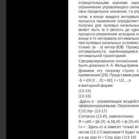
отрицательными корнями хара
ограничения управляющего сигна
свое предельное значение, т.е.у
чллм. в конце каждого интервал
процесса правления определяет
получен для нулевых начальных
может быть le п (вплоть до одн
процесса управления исходное оян
конце к-то интервала оптимально
при нулевых начальных условиях
только (и - к) интер-[IOB. Про
оптимальности, заключающемся 
оптимальной траекторией..
Сформулированное полож1ение о
было доказано А. А. Фельд-вумом
Докажем эту теорему строго 
применения [29]. Представим рав
-§ = i(Xi,X ...,X) + bfJ, i = U2,...,n
в векторной форме:
(13-15)
(13-16)
-Ддесь и - управляющее воздействи
чфференцируемыми. Ограничение
С/1С/пр- (13-17)
Согласно (13-И), гамильтониан
Я = уя5 = [ф (X) -Ь btj я5 = ф (X) я5
I v = . Здесь от и зависит только 
четом (13-17) максимум Н будет п
и и ар sign Н = С/пр sign ] (13-19)