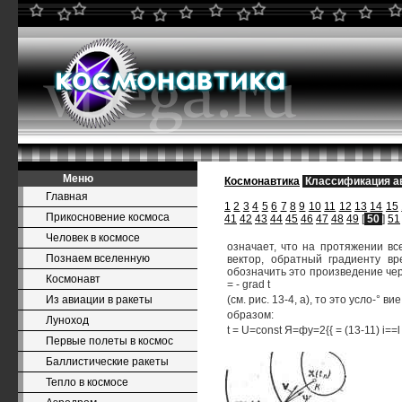
Меню
Космонавтика
Классификация а
Главная
1
2
3
4
5
6
7
8
9
10
11
12
13
14
15
Прикосновение космоса
41
42
43
44
45
46
47
48
49
[
50
]
51
Человек в космосе
означает, что на протяжении вс
Познаем вселенную
вектор, обратный градиенту в
обозначить это произведение чере
Космонавт
= - grad t
Из авиации в ракеты
(см. рис. 13-4, а), то это усло-°
образом:
Луноход
t = U=const Я=фу=2{{ = (13-11) i==l
Первые полеты в космос
Баллистические ракеты
Тепло в космосе