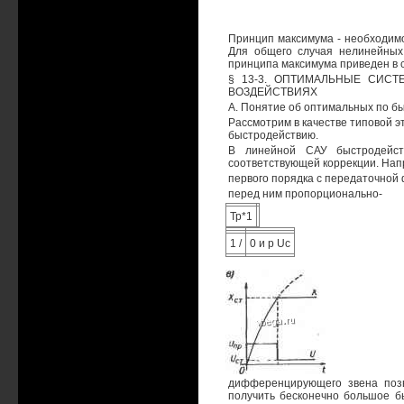
Принцип максимума - необходимо
Для общего случая нелинейных
принципа максимума приведен в
§ 13-3. ОПТИМАЛЬНЫЕ СИС
ВОЗДЕЙСТВИЯХ
А. Понятие об оптимальных по б
Рассмотрим в качестве типовой э
быстродействию.
В линейной САУ быстродейст
соответствующей коррекции. Напри
первого порядка с передаточной
перед ним пропорционально-
Тр*1
1 /
0 и р Uc
дифференцирующего звена позв
получить бесконечно большое бы