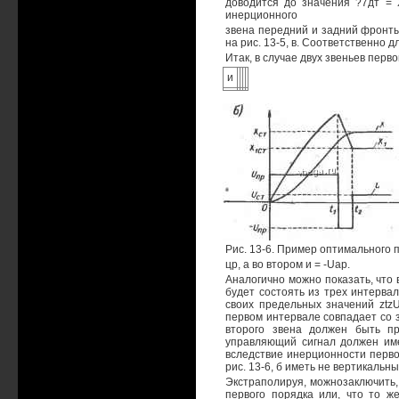
доводится до значения ?7дт = Х
инерционного
звена передний и задний фронты
на рис. 13-5, в. Соответственно
Итак, в случае двух звеньев перв
и
Рис. 13-6. Пример оптимального 
цр, а во втором и = -Uap.
Аналогично можно показать, что
будет состоять из трех интерва
своих предельных значений ztzU
первом интервале совпадает со з
второго звена должен быть пр
управляющий сигнал должен им
вследствие инерционности первог
рис. 13-6, б иметь не вертикальн
Экстраполируя, можнозаключить,
первого порядка или, что то ж