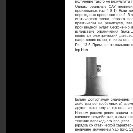
получение такого же результата 
Однако реальные САУ нелинейн
производных (см. § 8-1). Если 
переходных процессов в ней. В 
статического звена первого по
практически не реализуем, так
производной будет бесконечно в
вследствие ограничения (насыщ
является электрический двигате
напряжение якоря, то из-за огра
Рис. 13-5. Пример оптимального 
lep Нел
[ально допустимым значением (
действии центробежных л) время
другого тоже получается огранич
Начнем рассмотрение задачи оп
внешнее воздействие, вызывающе
течение переходного процесса. 
[орядка со статической характер
величине значением /7др (рис. 13