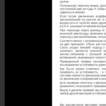
целом.
Полученную \картину можно доп
постоянной амп.ли-туды Л. Онйа и
сдвигаться вправо.
Если путем увеличения коэффи
автоколебаний на участке аб, в
возрастать от нуля йо мере удал
в § 8-4, называется мягким возбу
При переходе через границу бг
конечной амплитуды, величина к
переход к автоколебаниям, соглас
Соответственно с изложенным на
на два принципи- 1ЛЬно раз.тшч
Сколь угодно близкий подход к
наоборот, является опасной г
автоко-;лебаниям с большой а
возмущения, выводящего скорость
Приведенный пример наглядно 
исследовании устойчивости даже
Как бы.ло ранее отмечено, по
проверить их устойчивость, ; а
системы является фильтром нижн
из физических соображений и рез
Д.ля проверки гипотезы о фильт
уравнения, получаемого приравнив
Выше в данном примере мы испо
любой другой критерий устойчиво
Мы рассмотрели методику гарм