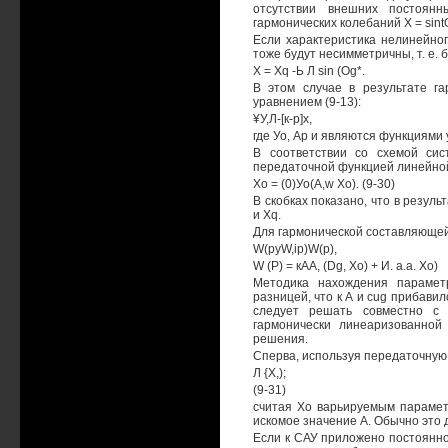
отсутствии внешних постоянн
гармонических колебаний X = sin
Если характеристика нелинейног
тоже будут несимметричны, т. е.
X = Xq -Ь Л sin (Og*.
В этом случае в результате г
уравнением (9-13):
¥У,Л-[к-р]х,
где Уо, Ар и являются функциями
В соответствии со схемой сис
передаточной функцией линейной
Хо = (0)Уо(A,w Хо). (9-30)
В скобках показано, что в резул
и Xq.
Для гармонической составляющей 
W(pyW,ip)W(p),
W (Р) = кАА, (Dg, Хо) + И. а.а. Хо)
Методика нахождения парамет
разницей, что к А и cug прибави
следует решать совместно с
гармонически линеаризованно
решения.
Сперва, используя передаточную 
Л {X,);
(9-31)
считая Хо варьируемым параметр
искомое значение А. Обычно это д
Если к САУ приложено постоянно