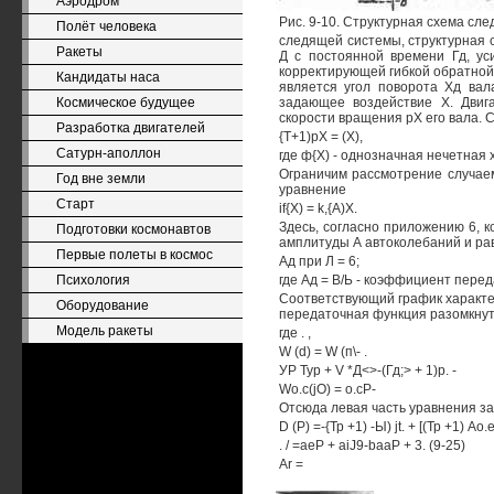
Аэродром
Рис. 9-10. Структурная схема сл
Полёт человека
следящей системы, структурная сх
Ракеты
Д с постоянной времени Гд, у
корректирующей гибкой обратной
Кандидаты наса
является угол поворота Хд вала
Космическое будущее
задающее воздействие Х. Двиг
скорости вращения рХ его вала. 
Разработка двигателей
{Т+1)рХ = (Х),
Сатурн-аполлон
где ф{Х) - однозначная нечетная 
Ограничим рассмотрение случаем
Год вне земли
уравнение
Старт
if{X) = k,{A)X.
Здесь, согласно приложению 6, 
Подготовки космонавтов
амплитуды А автоколебаний и ра
Первые полеты в космос
Ад при Л = 6;
Психология
где Ад = В/Ь - коэффициент перед
Соответствующий график характери
Оборудование
передаточная функция разомкнут
Модель ракеты
где . ,
W (d) = W (п\- .
УР Typ + V *Д<>-(Гд;> + 1)р. -
Wo.c(jO) = o.cP-
Отсюда левая часть уравнения за
D (Р) =-{Тр +1) -Ы) jt. + [(Тр +1) Ао.е
. / =aeP + aiJ9-baaP + 3. (9-25)
Ar =