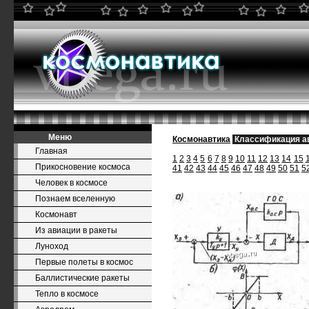
Меню
Космонавтика
Классификация а
Главная
1
2
3
4
5
6
7
8
9
10
11
12
13
14
15
Прикосновение космоса
41
42
43
44
45
46
47
48
49
50
51
5
Человек в космосе
Познаем вселенную
Космонавт
Из авиации в ракеты
Луноход
Первые полеты в космос
Баллистические ракеты
Тепло в космосе