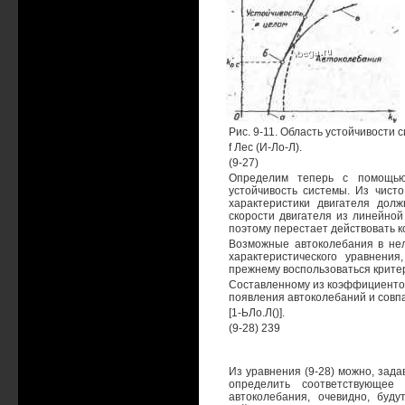
Рис. 9-11. Область устойчивости 
f Лес (И-Ло-Л).
(9-27)
Определим теперь с помощью 
устойчивость системы. Из чист
характеристики двигателя долж
скорости двигателя из линейной
поэтому перестает действовать к
Возможные автоколебания в нел
характеристического уравнени
прежнему воспользоваться критер
Составленному из коэффициентов
появления автоколебаний и совпа
[1-ЬЛо.Л()].
(9-28) 239
Из уравнения (9-28) можно, задав
определить соответствующее
автоколебания, очевидно, буд