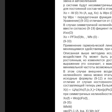
звена и автоколебания
р системе будут несимметричны
для постоянной состав-чей в этом
Xo = -W (0) Уо (А, шд, Хо) -Ь Wpx (0
hp Wpx ~ передаточная функция м
Уравнение] (9-3S) отличается от 
В случае симметричной нелинейн
ввести согласно (9-19) фициент 
Изо(О)
Xo = PF3o(0)fo,. , Wfx (0) -
(9-33)
Применение гармонЬческой лине
меняющимися здействиями, при 
Описанная выше методика исс
воздействия Fq может быть р
ростоянным, но изменяется дос
выражении это означает, э мак
минимальной частоты возможных
В этом случае внешнее возде
нелинейного звена можно ятать
исходные формулы (9-12) и по
отличие от случая ностоянного
составляющей теперь уже Ёельзя,
Х{г) = -ЦАр)Уо(Л,(о,Х,)+1¥рх{р)Ро{1
при симметричных нелинейностя
Xo(f) = Wo{p)Fo(t), .
(9-35)
WfxW)
уво{Р)-1 (А, toa, X) Wn (рУ