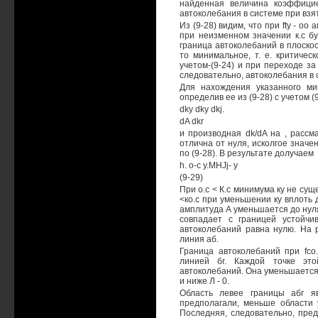
найденная величина коэффицие
автоколебания в системе при взя
Из (9-28) видим, что при fty - о
при неизменном значении к.с б
граница автоколебаний в плоскос
то минимальное, т. е. критичес
учетом-(9-24) и при переходе за
следовательно, автоколебания в
Для нахождения указанного ми
определив ее из (9-28) с учетом (
dky dky dkj.
dA dkr
и производная dk/dA на , рассма
отлична от нуля, исколгое значе
по (9-28). В результате долучаем
h. о-с y.MHJj- у
(9-29)
При о.с < К.с минимума ку не сущ
<ко.с при уменьшении ку вплоть 
амплитуда А уменьшается до нуля
совпадает с границей устойч
автоколебаний равна нулю. На р
линия аб.
Граница автоколебаний при fco.
линией бг. Каждой точке это
автоколебаний. Она уменьшается с
и ниже Л - 0.
Область левее границы абг я
предполагали, меньше области 
Последняя, следовательно, пред