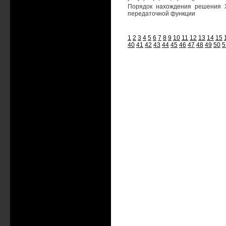
Порядок нахождения решения Xf
передаточной функции
1
2
3
4
5
6
7
8
9
10
11
12
13
14
15
40
41
42
43
44
45
46
47
48
49
50
5