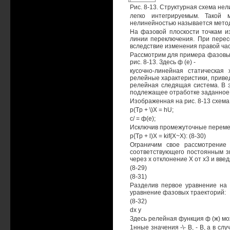
Рис. 8-13. Структурная схема не
легко интегрируемым. Такой 
нелинейностью называется метод
На фазовой плоскости точкам и
линии переключения. При перес
вследствие изменения правой час
Рассмотрим для примера фазовый
рис. 8-13. Здесь ф (е) -
кусочно-линейная статическая 
релейные характеристики, приве
релейная следящая система. В э
подлежащее отработке заданное 
Изображенная на рис. 8-13 схем
p(Tp + \)X = hU;
с/ = ф(е);
Исключив промежуточные переме
p{Tp + l)X = kif{X~X): (8-30)
Ограничим свое рассмотрение
соответствующего постоянным з
через х отклонение X от х3 и вве
(8-29)
(8-31)
Разделив первое уравнение на
уравнение фазовых траекторий:
(8-32)
dx у
Здесь релейная функция ф (ж) мо
1нные значения -\- В, - В, а в с