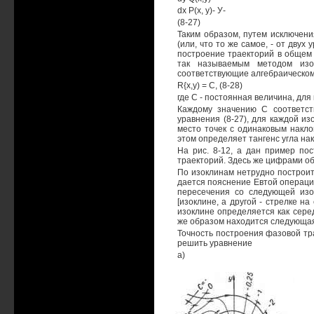
dx Р(х, у)- У-
(8-27)
Таким образом, путем исключени
(или, что то же самое, - от дву
построение траекторий в общем 
так называемым методом изо
соответствующие алгебраическо
R{x,y) = C, (8-28)
где С - постоянная величина, для 
Каждому значению С соответст
уравнения (8-27), для каждой из
место точек с одинаковым накло
этом определяет тангенс угла на
На рис. 8-12, а дан пример по
траекторий. Здесь же цифрами о
По изоклинам нетрудно построить
дается пояснение Евтой операци
пересечения со следующей изо
[изоклине, а другой - стрелке 
изоклине определяется как сере
же образом находится следующая т
Точность построения фазовой тр
решить уравнение
а)