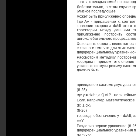
. наты, откладываемой по оси орд
Действительно, в этом случае 
близкое последующее
может быть приближенно опреде
Где Аж - приращение х, соотве
значение скорости dx/dt этого
траектории между данными т
приближенно построить соот
автоколебательного процесса мо
Фазовая плоскость является ос
связано с тем, что для этих си
дифференциальному уравнению с
Рассмотрим методику построени
координат примем отклонение
установившемуся режиму системы
должно быть
приведено к системе двух уравне
(8-25)
где у = dx/dt, а Q vi Р - нелиней
Если, например, математическое
dx ,1 dx\
(8-26)
то, введя обозначение у = dx/dt, 
ж=У-
Разделив первое уравнение (8-2
дифференциального уравнения п
dy Q(x,y)