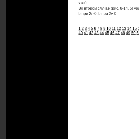
х = 0.
Во втором случае (рис. 8-14, б) 
b при 2/>0; b при 2/<0,
1
2
3
4
5
6
7
8
9
10
11
12
13
14
15
40
41
42
43
44
45
46
47
48
49
50
5