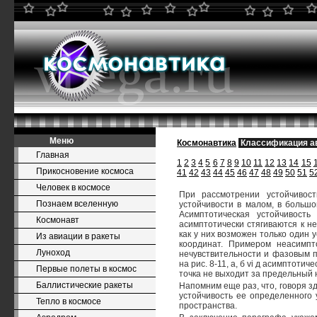
Меню
Космонавтика
Классификация а
Главная
1
2
3
4
5
6
7
8
9
10
11
12
13
14
15
Прикосновение космоса
41
42
43
44
45
46
47
48
49
50
51
5
Человек в космосе
При рассмотрении устойчивос
Познаем вселенную
устойчивости в малом, в большо
Асимптотическая устойчивост
Космонавт
асимптотически стягиваются к н
как у них возможен только один
Из авиации в ракеты
координат. Примером неасимпт
Луноход
нечувствительности и фазовым п
на рис. 8-11, а, б vi д асимптоти
Первые полеты в космос
точка не выходит за предельный 
Баллистические ракеты
Напомним еще раз, что, говоря з
устойчивость ее определенного 
Тепло в космосе
пространства.