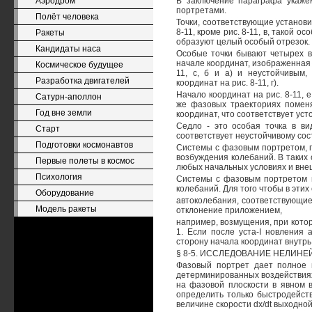
Аэродром
В заключение параграфа укаже
портретами.
Полёт человека
Точки, соответствующие установ
8-11, кроме рис. 8-11, в, такой о
Ракеты
образуют целый особый отрезок.
Кандидаты наса
Особые точки бывают четырех ви
начале координат, изображенная н
Космическое будущее
11, с, б и а) и неустойчивым,
Разработка двигателей
координат на рис. 8-11, г).
Начало координат на рис. 8-11, 
Сатурн-аполлон
же фазовых траекториях поменя
Год вне земли
координат, что соответствует ус
Седло - это особая точка в вид
Старт
соответствует неустойчивому со
Подготовки космонавтов
Системы с фазовым портретом, п
возбуждения колебаний. В таких
Первые полеты в космос
любых начальных условиях и вне
Психология
Системы с фазовым портретом н
колебаний. Для того чтобы в этих
Оборудование
автоколебания, соответствующие
Модель ракеты
отклонение приложением,
например, возмущения, при кото
1. Если после уста-I новления
сторону начала координат внутрь 
§ 8-5. ИССЛЕДОВАНИЕ НЕЛИНЕЙ
Фазовый портрет дает полное 
детерминированных воздействиях, 
на фазовой плоскости в явном в
определить только быстродейств
величине скорости dx/dt выходно