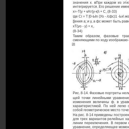
значения х. вПри каждом из эти
интегрируется. Его решение имее
х=-Т{у + кАт{у-к)\ + С, (8-33)
где Ci = T [0-ЬIn (Уо - /сфс)1 -Ьх\ 
[[ения а; и у, а фс может быть рав
хТ(уо - у) + х,.
(8-34)
Таким образом, фазовые тра
сменяющими по ходу изображаю-
Рис. 8-14. Фазовые портреты нел
щей точки линейными уравнения
изменения величины ф. в уравн
характеристикой. По ней легко
собой геометрическое место точе
На рис. 8-14 приведены построе
для трех вариантов релейных ха
линии переключения. В первом с
уравнение, определяющее момент 