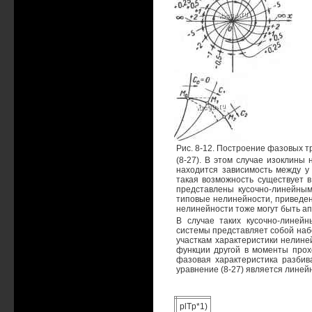
Рис. 8-12. Построение фазовых т
(8-27). В этом случае изоклины
находится зависимость между у
такая возможность существует 
представлены кусочно-линейным
типовые нелинейности, приведен
нелинейности тоже могут быть а
В случае таких кусочно-линейн
системы представляет собой наб
участкам характеристики нелине
функции другой в моменты прох
фазовая характеристика разбива
уравнение (8-27) является линей
plTp*1)