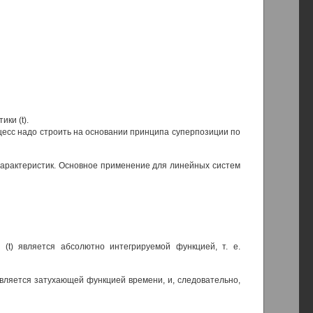
ки (t).
цесс надо строить на основании принципа суперпозиции по
арактеристик. Основное применение для линейных систем
 (t) является абсолютно интегрируемой функцией, т. е.
является затухающей функцией времени, и, следовательно,