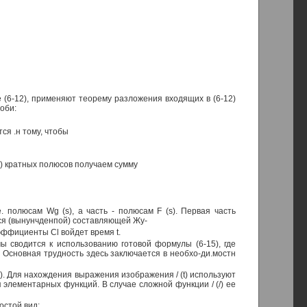
 (6-12), применяют теорему разложения входящих в (6-12)
оби:
ся .н тому, чтобы
13) кратных полюсов получаем сумму
е. полюсам Wg (s), а часть - полюсам F (s). Первая часть
йся (вынунчденпой) составляющей Жу-
эффициенты Cl войдет время t.
сводится к использованию готовой формулы (6-15), где
Основная трудность здесь заключается в необхо-ди.мостн
). Для нахождения выражения изображения / (t) используют
лементарных функций. В случае сложной функции / (/) ее
остой вид: