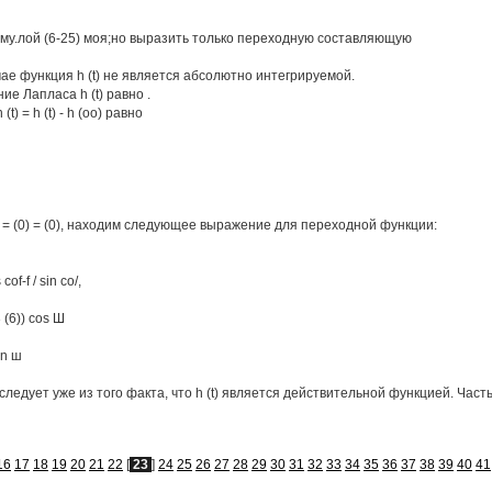
у.лой (6-25) моя;но выразить только переходную составляющую
учае функция h (t) не является абсолютно интегрируемой.
ие Лапласа h (t) равно .
 = h (t) - h (oo) равно
) = (0) = (0), находим следующее выражение для переходной функции:
cof-f / sin со/,
1/3 (6)) cos Ш
sin ш
следует уже из того факта, что h (t) является действительной функцией. Част
16
17
18
19
20
21
22
[
23
]
24
25
26
27
28
29
30
31
32
33
34
35
36
37
38
39
40
41