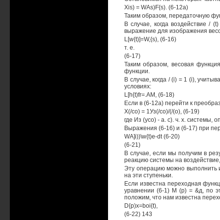
Xis) = WAs)F{s). (6-12а)
Таким образом, передаточную фу
В случае, когда воздействие / (
выражение для изображения весо
L[w{t)]=W,{s), (6-16)
т. е.
(6-17)
Таким образом, весовая функци
функции.
В случае, когда / (i) = 1 (i), уч
условиях:
L[h{t)fr=.AM, (6-18)
Если в (6-12а) перейти к преобр
Х(/со) = 1Уз(/со)/(/(о), (6-19)
где Из (усо) - а. с). ч. х. систе
Выражения (6-16) и (6-17) при п
WA]i))\w{t)e-dt (6-20)
(6-21)
В случае, если мы получим в ре
реакцию системы на воздействие,
Эту операцию можно выполнить и
на эти ступеньки.
Если известна переходная функци
уравнении (6-1) М (р) = &д, по
положим, что нам известна перех
D{p)x=boi{t),
(6-22) 143