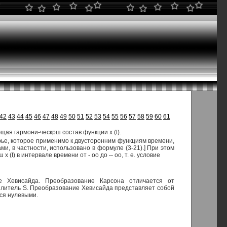
42
43
44
45
46
47
48
49
50
51
52
53
54
55
56
57
58
59
60
61
щая гармони-ческрш состав функции х (t).
рье, которое применимо к двусторонним функциям времени,
ами, в частности, использовано в формуле (3-21).] При этом
) в интервале времени от - оо до -- оо, т. е. условие
е Хевисайда. Преобразование Карсона отличается от
оялитель S. Преобразование Хевисайда представляет собой
тся нулевыми.