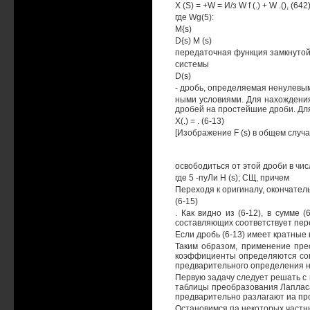
X (S) = +W = И/з W f (.) + W .(), (642
где Wg(5):
M{s)
D{s) M (s)
передаточная функция замкнутой 
системы
D(s)
- дробь, определяемая ненулевы
ными условиями. Для нахождения 
дробей на простейшие дроби. Дл
Х(.) = . (6-13)
[Изображение F (s) в общем случ
освободиться от этой дроби в чис
где 5 -пуЛи Н (s); СЩ, причем
Переходя к оригиналу, окончател
(6-15)
. Как видно из (6-12), в сумме 
составляющих соответствует пере
Если дробь (6-13) имеет кратные
Таким образом, применение пре
коэффициенты определяются согл
предварительного определения нул
Первую задачу следует решать с 
таблицы преобразования Лапласа
предварительно разлагают иа пр
Остановимся па некоторых частны