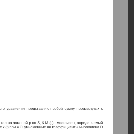
того уравнения представляют собой сумму производных с
 {р) только заменой р на S, & М (s) - многочлен, определяемый
 х (t) при = О, умноженных на коэффициенты многочлена D