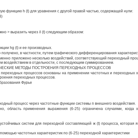
ую функцию h (t) для уравнения с другой правой частью, содержащей нули:
3)
жно > выразить через /i (t) следующим образом:
нкции hg (t) и ее производных.
о получено, в частности, путем графического дифференцирования характеристи
ременно приложено несколько воздействий, соответствующий переходный про
 воздействием в отдельности, с последующим суммированием.
ФИЧЕСКИЕ МЕТОДЫ ПОСТРОЕНИЯ ПЕРЕХОДНЫХ ПРОЦЕССОВ
 переходных процессов основаны на применении частотных и переходных х
роения переходных процессов.
образования Фурье
одный процесс через частотные функции системы п внешнего воздействия.
ено, область применения выражения (6-25) ограничена случаями, когда х
 устойчивых систем для переходной составляющей ж (t) процесса, которая 
помощью частотных характеристик по (6-25) переходной характеристики