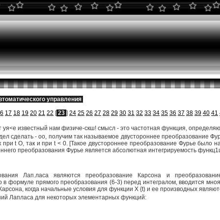
втоматического управления
6
17
18
19
20
21
22
[
23
]
24
25
26
27
28
29
30
31
32
33
34
35
36
37
38
39
40
41
т уя<е известный нам физиче-скш! смысл - это частотная функция, определяю
дел сделать - оо, получим так называемое двустороннее преобразование Фу
 при t О, так и при t < 0. [Такое двустороннее преобразование Фурье было н
его преобразования Фурье является абсолютная интегрируемость функц1ш х (t
ования Лап.ласа являются преобразование Карсона и преобразовани
о в формуле прямого преобразования (6-3) перед интегралом, вводится мн
арсона, когда начальные условия для функции X {t) и ее производных являю
ий Лапласа для некоторых элементарных функций: