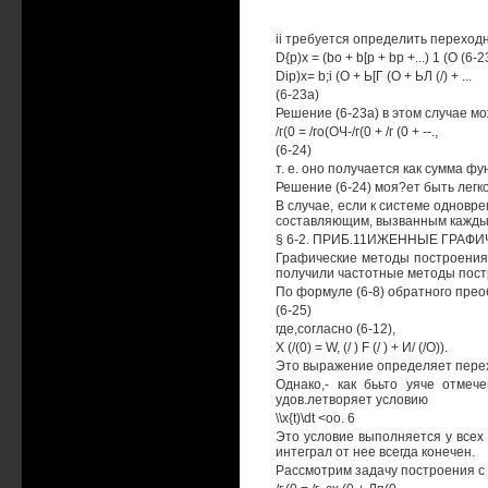
ii требуется определить переходн
D{p)x = (bo + b[p + bp +...) 1 (О (6-2
Dip)x= b;i (О + Ь[Г (О + ЬЛ (/) + ...
(6-23а)
Решение (6-23а) в этом случае мо
/г(0 = /го(ОЧ-/г(0 + /г (0 + --.,
(6-24)
т. е. оно получается как сумма фу
Решение (6-24) моя?ет быть легк
В случае, если к системе однов
составляющим, вызванным каждым
§ 6-2. ПРИБ.11ИЖЕННЫЕ ГРА
Графические методы построения
получили частотные методы пост
По формуле (6-8) обратного пре
(6-25)
где,согласно (6-12),
X (/(0) = W, (/ ) F (/ ) + И/ (/О)).
Это выражение определяет перех
Однако,- как бььто уяче отмеч
удов.летворяет условию
\\x{t)\dt <оо. 6
Это условие выполняется у всех
интеграл от нее всегда конечен.
Рассмотрим задачу построения с 