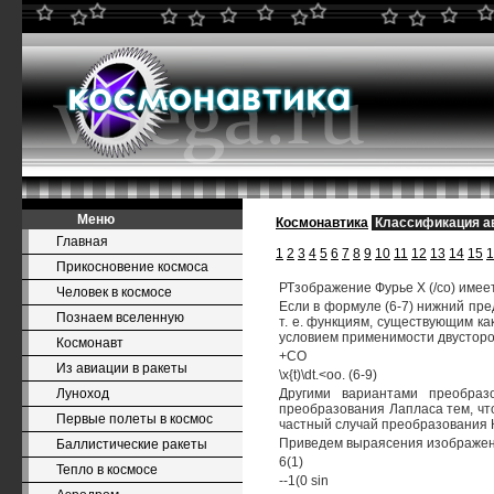
Меню
Космонавтика
Классификация а
Главная
1
2
3
4
5
6
7
8
9
10
11
12
13
14
15
1
Прикосновение космоса
РТзображение Фурье X (/со) имее
Человек в космосе
Если в формуле (6-7) нижний пре
Познаем вселенную
т. е. функциям, существующим как
условием применимости двусторонн
Космонавт
+СО
Из авиации в ракеты
\x{t)\dt.<oo. (6-9)
Луноход
Другими вариантами преобраз
преобразования Лапласа тем, чт
Первые полеты в космос
частный случай преобразования К
Приведем выраясения изображен
Баллистические ракеты
6(1)
Тепло в космосе
--1(0 sin