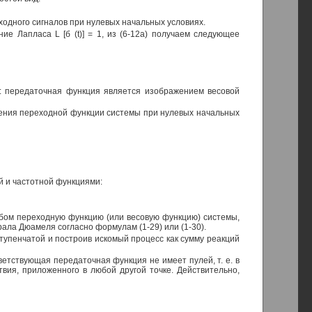
одного сигналов при нулевых начальных условиях.
ние Лапласа L [б (t)] = 1, из (6-12а) получаем следующее
: передаточная функция является изображением весовой
зображения переходной функции системы при нулевых начальных
й и частотной функциями:
бом переходную функцию (или весовую функцию) системы,
ала Дюамеля согласно формулам (1-29) или (1-30).
тупенчатой и построив искомый процесс как сумму реакций
ветствующая передаточная функция не имеет пулей, т. е. в
твия, приложенного в любой другой точке. Действительно,