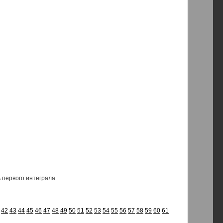
ь первого интеграла
42
43
44
45
46
47
48
49
50
51
52
53
54
55
56
57
58
59
60
61