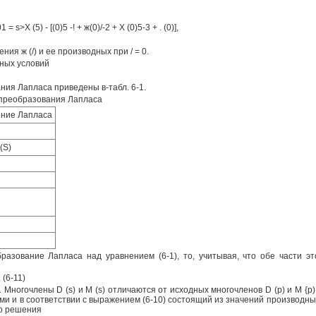
s>X (5) - [(0)5 -! + ж(0)/-2 + X (0)5-3 + . (0)],
 значения ж (/) и ее производных при / = 0.
ьных условий
ия Лапласа приведены в-табл. 6-1.
 преобразования Лапласа
ние Лапласа
 (S)
разование Лапласа над уравнением (6-1), то, учитывая, что обе части э
 (6-11)
 [f (t)]. Многочлены D (s) и М (s) отличаются от исходных многочленов D (р) и М
 и в соответствии с выражением (6-10) состоящий из значений производных
го решения