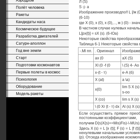
Аэродром
Л (S)
S -j- а
Полёт человека
Изображение производпо!! L [/ж (01 = 
Ракеты
(6-10)
Кандидаты наса
где X (0), х (0), х (0),..., ж-) (0) -
В частном случае нулевых начал
Космическое будущее
L[px{t)] = sX (s). (6-lOa)
Разработка двигателей
Некоторые свойства преобразован
Сатурн-аполлон
Таблица 6-1 Некоторые свойства
Год вне земли
-.Ml пп.
. Оригинал
Изображе
Старт
ах (0
аХ (S)
Подготовки космонавтов
XI (0 -f (0
\ (S) 4- Ао
Первые полеты в космос
x-(t - т)
е-А (б)
Психология
X (at)
а \а)
Оборудование
lim S X (s)
х{0)
s-oo
Модель ракеты
X (со)
lim s X (s)
\ (0 Хг {t - т) dx
Al (s) X (s)
Если осуществить прямое преоб
постоянными коэффициентами,
получим D{s)X{s)==Mis)Fis)-\-MUs).
Здесь X (s) = L [х (t)]; F (s) = L
ненулевыми начальными условиями
(р). Отсюда изображение искомо