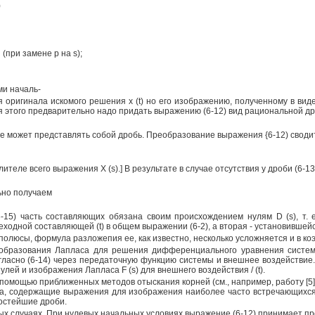
)
(при замене р на s);
ми началь-
оригинала искомого решения х (t) но его изображению, полученному в виде
я этого предварительно надо придать выражению (6-12) вид рациональной др
ае может представлять собой дробь. Преобразование выражения {6-12) сводит
лителе всего выражения X (s).] В результате в случае отсутствия у дроби (6-
ьно получаем
(6-15) часть составляющих обязана своим происхождением нулям D (s), т. 
ходной составляющей (t) в общем выражении (6-2), а вторая - установивше
 полюсы, формула разложепия ее, как известно, несколько усложняется и в ко
образования Лапласа для решения дифференциального уравнения системы 
асно (6-14) через передаточную функцию системы и внешнее воздействие. 
ей и изображения Лапласа F (s) для внешнего воздействия / (t).
помощью приближенных методов отыскания корней (см., например, работу [5]
, содержащие выражения для изображения наиболее часто встречающихся э
остейшие дроби.
х случаях. При нулевых начальных условиях выражение (6-12) принимает пр