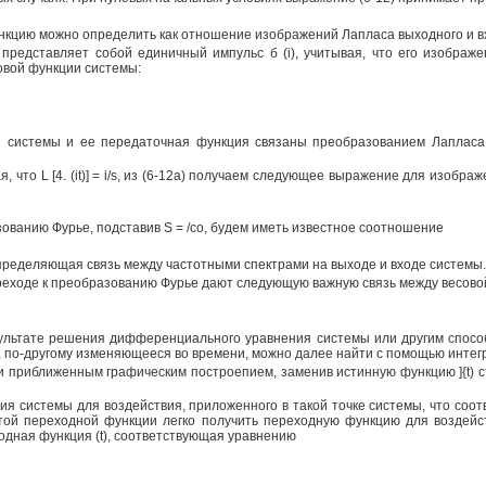
нкцию можно определить как отношение изображений Лапласа выходного и вх
t) представляет собой единичный импульс б (i), учитывая, что его изображе
вой функции системы:
я системы и ее передаточная функция связаны преобразованием Лапласа
итывая, что L [4. (it)] = i/s, из (6-12а) получаем следующее выражение для и
азованию Фурье, подставив S = /со, будем иметь известное соотношение
мы, определяющая связь между частотными спектрами на выходе и входе системы.
ереходе к преобразованию Фурье дают следующую важную связь между весово
зультате решения дифференциального уравнения системы или другим спосо
 по-другому изменяющееся во времени, можно далее найти с помощью интегр
 приближенным графическим построепием, заменив истинную функцию ]{t) с
я системы для воздействия, приложенного в такой точке системы, что соот
 этой переходной функции легко получить переходную функцию для воздейс
одная функция (t), соответствующая уравнению