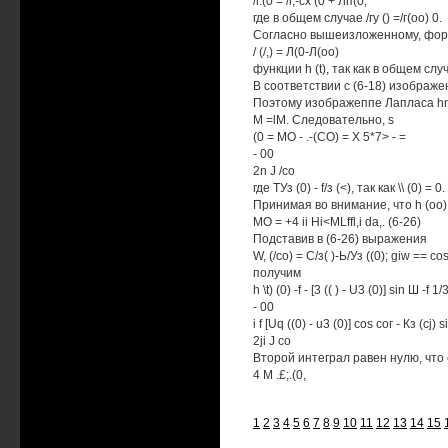
/г.(0 = /г,-сх (0 + Лп(0,
где в общем случае /гу () =/г(оо) 0.
Согласно вышеизложенному, форм
/ (/,) = Л(0-Л(оо)
функции h (t), так как в общем сл
В соответствии с (6-18) изображен
Поэтому изображеппе Лапласа hn (t)
M =lM. Следовательно, s
(0 = MO - .-(CO) = X 5*7> - =
- 00
2n J /со
где ТУз (0) - f/з (<), так как \\ (0) = 0.
Принимая во внимание, что h (оо
МО = +4 ii Hi<MLffl,i da,. (6-26)
Подставив в (6-26) выражения
W, (/со) = С/з( )-Ь/Уз ((0); giw == cos 
получим
h \t) (0) -f - [3 (( ) - U3 (0)] sin Ш -f 
- 00
i f [Uq ((0) - u3 (0)] cos сог - Кз (cj) 
2ji J co
Второй интеграл равен нулю, что 
4 М .£;.(0,
1
2
3
4
5
6
7
8
9
10
11
12
13
14
15