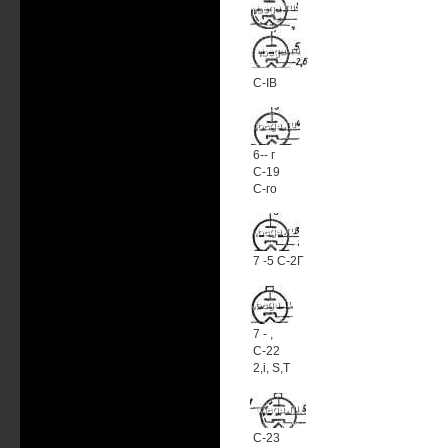
С-IB
6-- г
С-19
С-го
7 -5 С-2Г
7 - ,
С-22
2,i, S,T
С-23