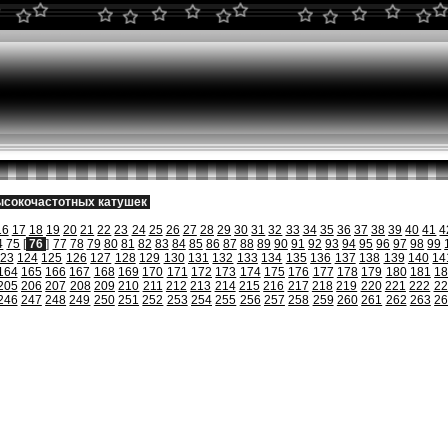
ысокочастотных катушек
16
17
18
19
20
21
22
23
24
25
26
27
28
29
30
31
32
33
34
35
36
37
38
39
40
41
4
4
75
[
76
]
77
78
79
80
81
82
83
84
85
86
87
88
89
90
91
92
93
94
95
96
97
98
99
23
124
125
126
127
128
129
130
131
132
133
134
135
136
137
138
139
140
14
164
165
166
167
168
169
170
171
172
173
174
175
176
177
178
179
180
181
1
205
206
207
208
209
210
211
212
213
214
215
216
217
218
219
220
221
222
22
246
247
248
249
250
251
252
253
254
255
256
257
258
259
260
261
262
263
2