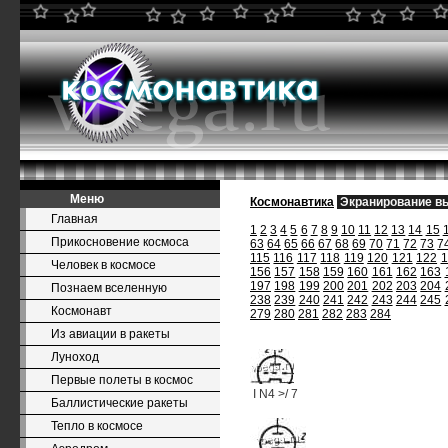
Меню
Космонавтика
Экранирование в
Главная
1
2
3
4
5
6
7
8
9
10
11
12
13
14
15
Прикосновение космоса
63
64
65
66
67
68
69
70
71
72
73
7
115
116
117
118
119
120
121
122
1
Человек в космосе
156
157
158
159
160
161
162
163
197
198
199
200
201
202
203
204
Познаем вселенную
238
239
240
241
242
243
244
245
Космонавт
279
280
281
282
283
284
Из авиации в ракеты
Луноход
Первые полеты в космос
I N4 >/ 7
Баллистические ракеты
Тепло в космосе