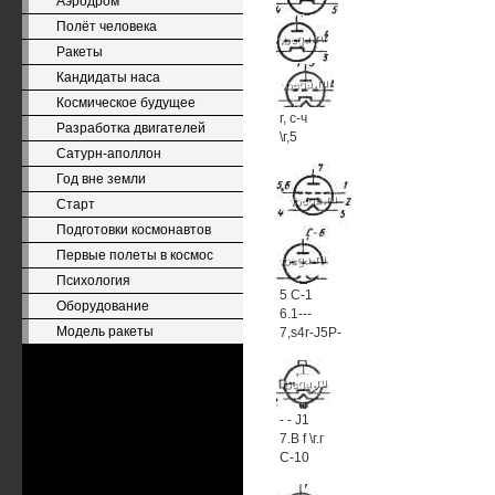
Аэродром
Полёт человека
Ракеты
Кандидаты наса
Космическое будущее
г, с-ч
Разработка двигателей
\г,5
Сатурн-аполлон
Год вне земли
Старт
Подготовки космонавтов
Первые полеты в космос
Психология
5 С-1
Оборудование
6.1---
Модель ракеты
7,s4r-J5P-
- - J1
7.В f \г.г
С-10