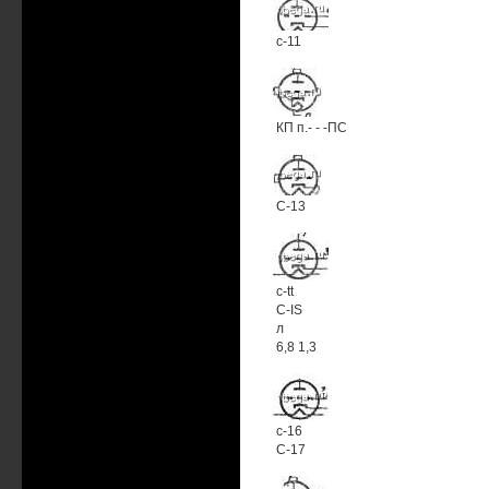
с-11
КП п.- - -ПС
С-13
c-tt
С-IS
л
6,8 1,3
с-16
С-17