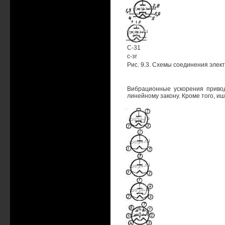
C-31
с-зг
Рис. 9.3. Схемы соединения элек
Вибрационные ускорения привод
линейному закону. Кроме того, и