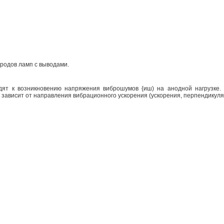
тродов ламп с выводами.
ят к возникновению напряжения виброшумов {иш) на анодной нагрузке.
ш зависит от направления вибрационного ускорения (ускорения, перпендикул