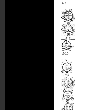
£-6
Д-10