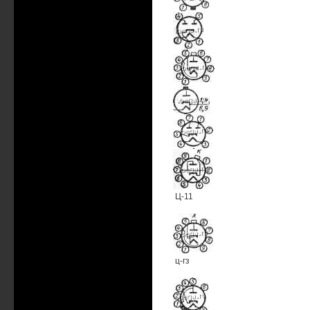
Ц-11
ц-гз