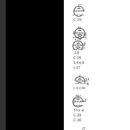
C-2S
.2.8
С-26
1,4 e,9
с-27
i--s с-гв
T-f-s -в
C-Z9
C-30