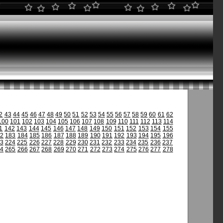
2
43
44
45
46
47
48
49
50
51
52
53
54
55
56
57
58
59
60
61
62
100
101
102
103
104
105
106
107
108
109
110
111
112
113
114
1
142
143
144
145
146
147
148
149
150
151
152
153
154
155
82
183
184
185
186
187
188
189
190
191
192
193
194
195
196
3
224
225
226
227
228
229
230
231
232
233
234
235
236
237
64
265
266
267
268
269
270
271
272
273
274
275
276
277
278