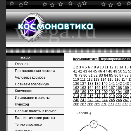
Меню
Космонавтика
Экранирование в
Главная
1
2
3
4
5
6
7
8
9
10
11
12
13
14
15
Прикосновение космоса
41
42
43
44
45
46
47
48
49
50
51
5
78
79
80
81
82
83
84
85
86
87
88
Человек в космосе
110
111
112
113
114
115
116
117
1
136
137
138
139
140
141
142
143
Познаем вселенную
162
163
164
165
166
167
168
169
Космонавт
188
189
190
191
192
193
194
195
214
215
216
217
218
219
220
221
Из авиации в ракеты
240
241
242
243
244
245
246
247
266
267
268
269
270
271
272
273
Луноход
Первые полеты в космос
Энергия -{
Баллистические ракеты
Тепло в космосе