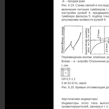
-й- - продаж рука
Рис. 6.19. Схема связей и после
включение питания тумблером /;
настройка ручкой 4; предвариг
тумблере фильтра 5: подбор тона
регулировка громкости ручкой 6.
Перемещение кнопки, клабоши, р
Влево -- и - ЬпроВо Отклонение р
г, сек
<
ОЛ 0,5 1 2
5 W 20 iO N, см/об
Рис. 6.20. Кривые оптимизации дл
Акустические индикаторь!
Индикаторы этого типа выпол
громкоговорителей, звонков и т. 