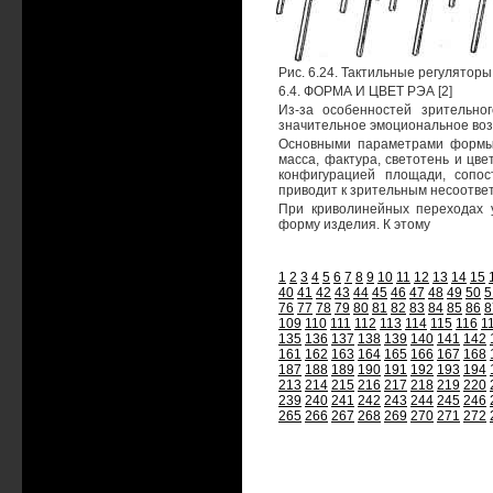
Рис. 6.24. Тактильные регуляторы
6.4. ФОРМА И ЦВЕТ РЭА [2]
Из-за особенностей зрительн
значительное эмоциональное возд
Основными параметрами формы я
масса, фактура, светотень и ц
конфигурацией площади, сопо
приводит к зрительным несоотве
При криволинейных переходах у
форму изделия. К этому
1
2
3
4
5
6
7
8
9
10
11
12
13
14
15
40
41
42
43
44
45
46
47
48
49
50
5
76
77
78
79
80
81
82
83
84
85
86
8
109
110
111
112
113
114
115
116
1
135
136
137
138
139
140
141
142
161
162
163
164
165
166
167
168
187
188
189
190
191
192
193
194
213
214
215
216
217
218
219
220
239
240
241
242
243
244
245
246
265
266
267
268
269
270
271
272