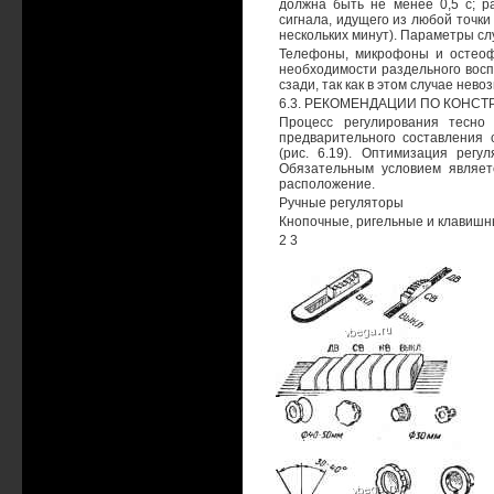
должна быть не менее 0,5 с; р
сигнала, идущего из любой точки
нескольких минут). Параметры слу
Телефоны, микрофоны и остеофо
необходимости раздельного воспр
сзади, так как в этом случае нев
6.3. РЕКОМЕНДАЦИИ ПО КОН
Процесс регулирования тесно
предварительного составления
(рис. 6.19). Оптимизация регу
Обязательным условием являет
расположение.
Ручные регуляторы
Кнопочные, ригельные и клавишны
2 3