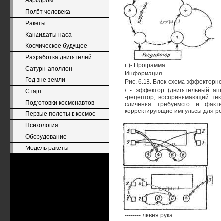
Аэродром
Полёт человека
Ракеты
Кандидаты наса
Космическое будущее
Разработка двигателей
г )- Программа
Сатурн-аполлон
Информация
Год вне земли
Рис. 6.18. Блок-схема эффекторно
/ - эффектор (двигательный ап
Старт
-рецептор, воспринимающий тек
Подготовки космонавтов
сличения требуемого и факт
корректирующие импульсы для ре
Первые полеты в космос
Психология
Оборудование
Модель ракеты
-------- левея рука