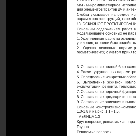
трактов ВЧ и антенн возможно и
ММ - микроминиатюрное исполнен
для элементов трактов ВЧ и ант
Скобки указывают на редкое исп
параметров конструкций, тире об
!.3. ЭСКИЗНОЕ ПРОЕКТИРОВАН
Основным содержанием работ н
моделирование основных ее пара
1. Укрупненные расчеты основны
усиления, степени быстродействия
2. Оценка основных параметр
геометрических) с учетом принят
3. Составление полной блок-схем
4. Расчет укрупненных параметро
5. Определение конкретных обла
6. Выполнение эскизной компо
эксплуатации, ремонта, тепловых
7. Составление перечней функци
8. Составление предварительных 
9. Составление описания и выпол
Основные конструктивно-компоно
1.3-1.8 и на рис. 1.1 - 1.5.
ТАБЛИЦА 1.3
Круг вопросов, решаемых аппарато
Группа
Решаемые вопросы