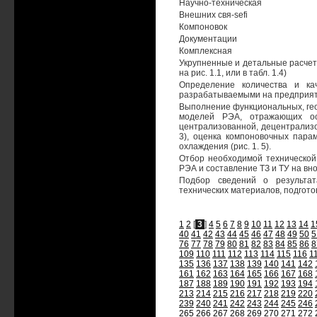
Научно-техническая
Внешних свя-sefi
Компоновок
Документации
Комплексная
Укрупненные и детальные расчет
на рис. 1.1, или в табл. 1.4)
Определение количества и к
разрабатываемыми на предприя
Выполнение функциональных, гео
моделей РЭА, отражающих ос
централизованной, децентрализов
3), оценка компоновочных парам
охлаждения (рис. 1. 5).
Отбор необходимой техническо
РЭА и составление ТЗ и ТУ на в
Подбор сведений о результат
технических материалов, подгото
1
2
[
3
]
4
5
6
7
8
9
10
11
12
13
14
1
40
41
42
43
44
45
46
47
48
49
50
5
76
77
78
79
80
81
82
83
84
85
86
8
109
110
111
112
113
114
115
116
1
135
136
137
138
139
140
141
142
161
162
163
164
165
166
167
168
187
188
189
190
191
192
193
194
213
214
215
216
217
218
219
220
239
240
241
242
243
244
245
246
265
266
267
268
269
270
271
272