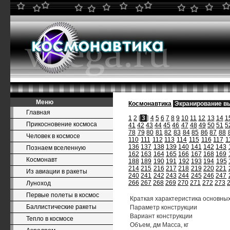
Меню
Космонавтика
Экранирование в
Главная
1
2
[
3
]
4
5
6
7
8
9
10
11
12
13
14
1
Прикосновение космоса
41
42
43
44
45
46
47
48
49
50
51
5
78
79
80
81
82
83
84
85
86
87
88
Человек в космосе
110
111
112
113
114
115
116
117
1
136
137
138
139
140
141
142
143
Познаем вселенную
162
163
164
165
166
167
168
169
Космонавт
188
189
190
191
192
193
194
195
214
215
216
217
218
219
220
221
Из авиации в ракеты
240
241
242
243
244
245
246
247
266
267
268
269
270
271
272
273
Луноход
Первые полеты в космос
Краткая характеристика основны
Баллистические ракеты
Параметр конструкции
Вариант конструкции
Тепло в космосе
Объем, дм Масса, кг