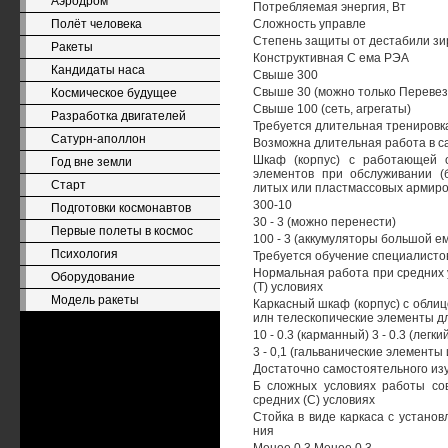
Аэродром
Потребляемая энергия, Вт
Полёт человека
Сложность управле
Степень защиты от дестабили з
Ракеты
Конструктивная С ема РЭА
Кандидаты наса
Свыше 300
Свыше 30 (можно только Перевез
Космическое будущее
Свыше 100 (сеть, агрегаты)
Разработка двигателей
Требуется длительная тренировк
Сатурн-аполлон
Возможна длительная работа в с
Шкаф (корпус) с работающей о
Год вне земли
элементов при обслуживании (
Старт
литых или пластмассовых армиро
300-10
Подготовки космонавтов
30 - 3 (можно перенести)
Первые полеты в космос
100 - 3 (аккумуляторы большой е
Психология
Требуется обучение специалисто
Нормальная работа при средних 
Оборудование
(Т) условиях
Модель ракеты
Каркасный шкаф (корпус) с обли
илн телескопические элементы д
10 - 0.3 (карманный) 3 - 0.3 (легки
3 - 0,1 (гальванические элементы
Достаточно самостоятельного из
Б сложных условиях работы сов
средних (С) условиях
Стойка в виде каркаса с устано
ния