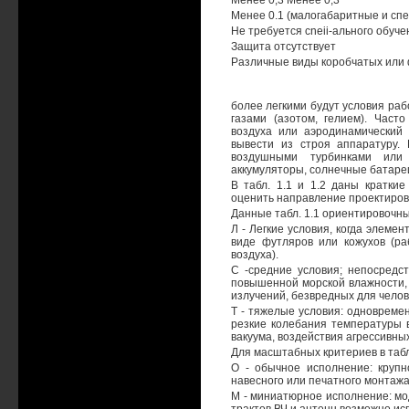
Менее 0,3 Менее 0,3
Менее 0.1 (малогабаритные и спе
Не требуется cneii-ального обуче
Защита отсутствует
Различные виды коробчатых или
более легкими будут условия ра
газами (азотом, гелием). Част
воздуха или аэродинамический
вывести из строя аппаратуру.
воздушными турбинками или 
аккумуляторы, солнечные батаре
В табл. 1.1 и 1.2 даны кратки
оценить направление проектиров
Данные табл. 1.1 ориентировочн
Л - Легкие условия, когда элем
виде футляров или кожухов (р
воздуха).
С -средние условия; непосредс
повышенной морской влажности, 
излучений, безвредных для челов
Т - тяжелые условия: одновреме
резкие колебания температуры 
вакуума, воздействия агрессивных
Для масштабных критериев в таб
О - обычное исполнение: круп
навесного или печатного монтажа
М - миниатюрное исполнение: мо