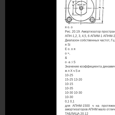
я о. о
Рис. 20.19. Амортизатор простра
АПН-1,2, 3, 4,5, 6 АПИМ-1 АПНМ-2
Диапазон собственных частот, Гц
я Si
Е о. о я
о >,
&
о -а :i S
Значение коэффициента динами
ж л X ч S и
10-25
15-25 13-20
10-15
10-35
10-30 10-30
10-30
0,1 0,1
для АПНМ-1500 ч на протяжен
амортизаторов АПНМ мало отлич
ТАБЛИЦА 20.12