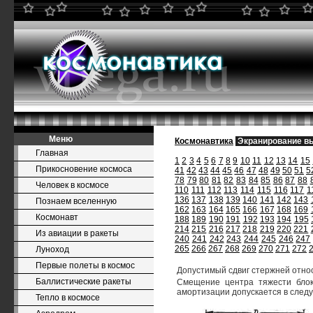
Меню
Космонавтика
Экранирование в
Главная
1
2
3
4
5
6
7
8
9
10
11
12
13
14
15
Прикосновение космоса
41
42
43
44
45
46
47
48
49
50
51
5
78
79
80
81
82
83
84
85
86
87
88
Человек в космосе
110
111
112
113
114
115
116
117
1
136
137
138
139
140
141
142
143
Познаем вселенную
162
163
164
165
166
167
168
169
Космонавт
188
189
190
191
192
193
194
195
214
215
216
217
218
219
220
221
Из авиации в ракеты
240
241
242
243
244
245
246
247
265
266
267
268
269
270
271
272
Луноход
Первые полеты в космос
Допустимый сдвиг стержней относ
Баллистические ракеты
Смещение центра тяжести блока
амортизации допускается в следу
Тепло в космосе