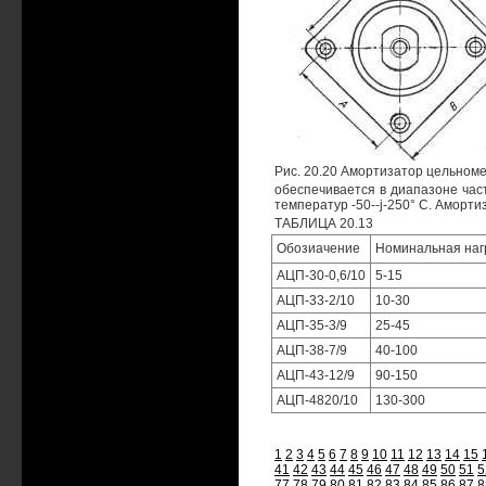
Рис. 20.20 Амортизатор цельном
обеспечивается в диапазоне час
температур -50--j-250° С. Аморт
ТАБЛИЦА 20.13
Обозиачение
Номинальная нагр
АЦП-30-0,6/10
5-15
АЦП-33-2/10
10-30
АЦП-35-3/9
25-45
АЦП-38-7/9
40-100
АЦП-43-12/9
90-150
АЦП-4820/10
130-300
1
2
3
4
5
6
7
8
9
10
11
12
13
14
15
41
42
43
44
45
46
47
48
49
50
51
5
77
78
79
80
81
82
83
84
85
86
87
8