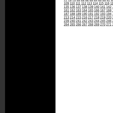
109
110
111
112
113
114
115
116
1
135
136
137
138
139
140
141
142
161
162
163
164
165
166
167
168
187
188
189
190
191
192
193
194
213
214
215
216
217
218
219
220
239
240
241
242
243
244
245
246
264
265
266
267
268
269
270
271