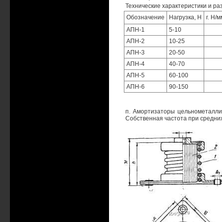
Технические характеристики и р
Обозначение
Нагрузка, Н
г. Н/м
АПН-1
5-10
АПН-2
10-25
АПН-3
20-50
АПН-4
40-70
АПН-5
60-100
АПН-6
90-150
п. Амортизаторы цельнометаллич
Собственная частота при средни