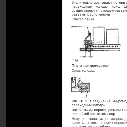
Значительно уменьшают потери 
переходные колодки (рис. 1
осуществляют с помощью разъемо
разъемы с золочеными
, ffecmo пайки
J,76
Плата с микромодлями
Спец. колодка
Рис. 18.9. Соединение микром
переходных колодок.
контактными парами, разъемы п
пропайкой контактных пар.
Несущие конструкции микромод
защиты от механических перегру
различными способами.