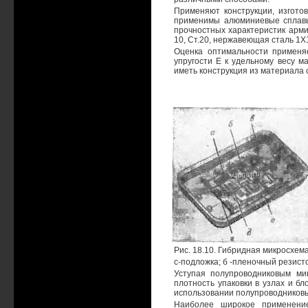
Применяют конструкции, изготов
применимы алюминиевые сплавы
прочностных характеристик арми
10, Ст.20, нержавеющая сталь 1Х
Оценка оптимальности применя
упругости Е к удельному весу м
иметь конструкция из материала 
Рис. 18.10. Гибридная микросхема
с-подложка; б -пленочный резистор
Уступая полупроводниковым ми
плотность упаковки в узлах и бл
использовании полупроводниковы
Наиболее широкое применени