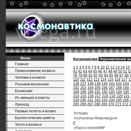
Меню
Космонавтика
Экранирование в
Главная
1
2
3
4
5
6
7
8
9
10
11
12
13
14
15
Прикосновение космоса
41
42
43
44
45
46
47
48
49
50
51
5
78
79
80
81
82
83
84
85
86
87
88
Человек в космосе
110
111
112
113
114
115
116
117
1
136
137
138
139
140
141
142
143
Познаем вселенную
162
163
164
165
166
167
168
169
Космонавт
188
189
190
191
192
193
194
195
214
215
216
217
218
219
220
221
Из авиации в ракеты
239
240
241
242
243
244
245
246
265
266
267
268
269
270
271
272
Луноход
Первые полеты в космос
Колодка
Баллистические ракеты
псн/пагкнар Микромодули
Тепло в космосе
уПрата nevamMttP