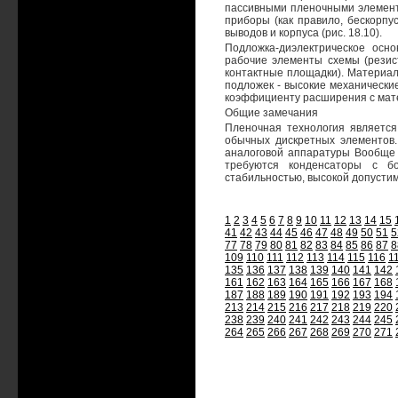
пассивными пленочными элемент
приборы (как правило, бескорпу
выводов и корпуса (рис. 18.10).
Подложка-диэлектрическое осн
рабочие элементы схемы (резис
контактные площадки). Материал
подложек - высокие механически
коэффициенту расширения с мат
Общие замечания
Пленочная технология является
обычных дискретных элементов
аналоговой аппаратуры Вообще и
требуются конденсаторы с б
стабильностью, высокой допусти
1
2
3
4
5
6
7
8
9
10
11
12
13
14
15
41
42
43
44
45
46
47
48
49
50
51
5
77
78
79
80
81
82
83
84
85
86
87
8
109
110
111
112
113
114
115
116
1
135
136
137
138
139
140
141
142
161
162
163
164
165
166
167
168
187
188
189
190
191
192
193
194
213
214
215
216
217
218
219
220
238
239
240
241
242
243
244
245
264
265
266
267
268
269
270
271