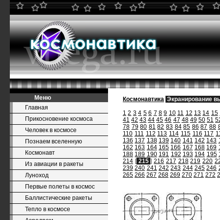
Меню
Космонавтика
Экранирование в
Главная
1
2
3
4
5
6
7
8
9
10
11
12
13
14
15
Прикосновение космоса
41
42
43
44
45
46
47
48
49
50
51
5
78
79
80
81
82
83
84
85
86
87
88
Человек в космосе
110
111
112
113
114
115
116
117
1
136
137
138
139
140
141
142
143
Познаем вселенную
162
163
164
165
166
167
168
169
Космонавт
188
189
190
191
192
193
194
195
214
[
215
]
216
217
218
219
220
2
Из авиации в ракеты
239
240
241
242
243
244
245
246
265
266
267
268
269
270
271
272
Луноход
Первые полеты в космос
Баллистические ракеты
Тепло в космосе