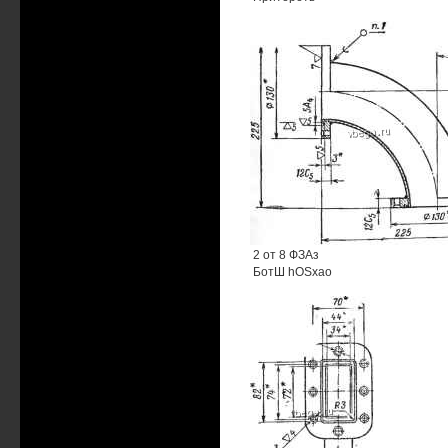
2 от 8 ФЗАз
БотШ hOSxao