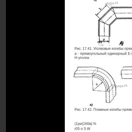
Рис. 17.41. Уголковые изгибы пр
а - прямоугольный одинарный Е-
Н-уголок.
Рис. 17.42. Плавные изгибы прямо
(1ри{1К6в).%
г05 о S W