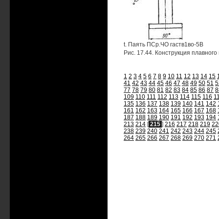
t. Паять ПСр.ЧО гаств1во-5В
Рис. 17.44. Конструкция плавного
1
2
3
4
5
6
7
8
9
10
11
12
13
14
15
41
42
43
44
45
46
47
48
49
50
51
5
77
78
79
80
81
82
83
84
85
86
87
8
109
110
111
112
113
114
115
116
1
135
136
137
138
139
140
141
142
161
162
163
164
165
166
167
168
187
188
189
190
191
192
193
194
213
214
[
215
]
216
217
218
219
22
238
239
240
241
242
243
244
245
264
265
266
267
268
269
270
271