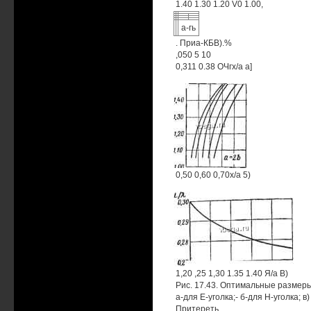
1.40 1.30 1.20 V0 1.00,
а-гь
. Приа-КБВ).%
,050 5 10
0,311 0.38 ОЧгх/а а]
0,50 0,60 0,70х/а 5)
1,20 ,25 1,30 1.35 1.40 Я/а В)
Рис. 17.43. Оптимальные размер
а-для Е-уголка;- б-для Н-уголка; в
Притереть