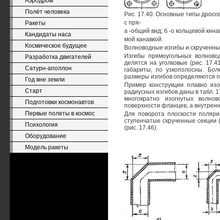
Аэродром
Полёт человека
Рис. 17.40. Основные типы дрос
с пря-
Ракеты
а -общий вид; б -о кольцевой кннаи
Кандидаты наса
мой канавкой.
Космическое будущее
Волноводные изгибы и скрученны
Изгибы прямоугольных волновод
Разработка двигателей
делятся на уголковые (рис. 17.
Сатурн-аполлон
габариты, по узкополосны. Бол
размеры изгибов определяются по 
Год вне земли
Пример конструкции плавно изо
Старт
радиусных изгибов даны в табл. 
многократно изогнутых волно
Подготовки космонавтов
поверхности фланцев, а внутренн
Первые полеты в космос
Для поворота плоскости поляр
ступенчатые скрученные секции (
Психология
(рис. 17.46).
Оборудование
Модель ракеты