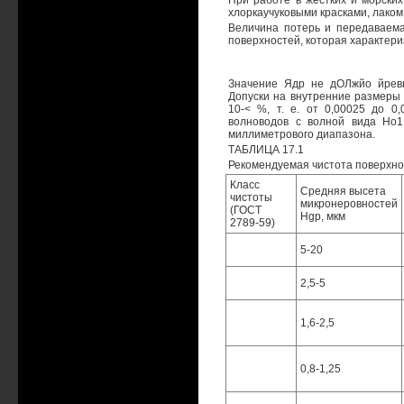
При работе в жестких и морски
хлоркаучуковыми красками, лаком
Величина потерь и передаваем
поверхностей, которая характери
Значение Ядр не дОЛжйо йревы
Допуски на внутренние размеры 
10-< %, т. е. от 0,00025 до 0
волноводов с волной вида Но1
миллиметрового диапазона.
ТАБЛИЦА 17.1
Рекомендуемая чистота поверхно
Класс
Средняя высета
чистоты
микронеровностей
(ГОСТ
Hgp, мкм
2789-59)
5-20
2,5-5
1,6-2,5
0,8-1,25