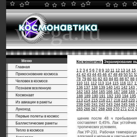
Меню
Космонавтика
Экранирование в
Главная
1
2
3
4
5
6
7
8
9
10
11
12
13
14
15
Прикосновение космоса
41
42
43
44
45
46
47
48
49
50
51
5
78
79
80
81
82
83
84
85
86
87
88
Человек в космосе
110
111
112
113
114
115
116
117
1
136
137
138
139
140
141
142
143
Познаем вселенную
162
163
164
165
166
167
168
169
Космонавт
188
189
190
191
192
193
194
195
213
214
215
216
217
218
219
220
Из авиации в ракеты
239
240
241
242
243
244
245
246
265
266
267
268
269
270
271
272
Луноход
Первые полеты в космос
щение после 48 ч пребывания
составляет 0,45%. Лак устойчив
Баллистические ракеты
тропических условиях.
Тепло в космосе
Лак УР-231. Рабочая температур
адгезией к черным н цветным мет