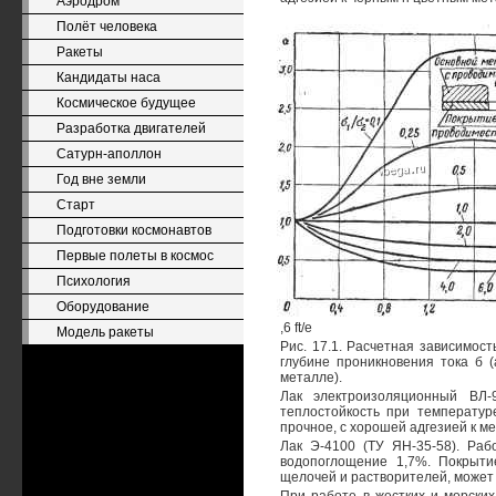
Аэродром
Полёт человека
Ракеты
Кандидаты наса
Космическое будущее
Разработка двигателей
Сатурн-аполлон
Год вне земли
Старт
Подготовки космонавтов
Первые полеты в космос
Психология
Оборудование
,6 ft/e
Модель ракеты
Рис. 17.1. Расчетная зависимос
глубине проникновения тока б (
металле).
Лак электроизоляционный ВЛ-
теплостойкость при температур
прочное, с хорошей адгезией к м
Лак Э-4100 (ТУ ЯН-35-58). Раб
водопоглощение 1,7%. Покрыти
щелочей и растворителей, может 