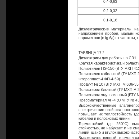
0,4-0,63
0,2-0,32
0,1-0,16
Диэлектрические материалы н
напряжением пробоя, малым ко
параметров (е tg бд) от частоты, те
ТАБЛИЦА 17.2
Диэлектрики для работы на СВЧ
Краткая характеристика и облас
Полиэтилен ПЭ-150 (ВТУ МХП 413
Полиэтилен кабельный (ТУ МХП 2
Фторопласт-4 ФП-4-59)
Продукт № 10 (ВТУ МХП М 636-55
Полистирол блочный (ТУ МХП М 24
Полистирол эмульсионный (ВТУ 
Прессматериал АГ-4 (О МТУ № 43
Высококачественные влагонеп
электрические свойства постоянн
повышает их теплостойкость (д
кабелей и полосковых линий
Термостойкий (до 250°С) выс
стойкостью, не набухает и не с
линий, шайб и втулок высокочас
Высококачественный термопласт