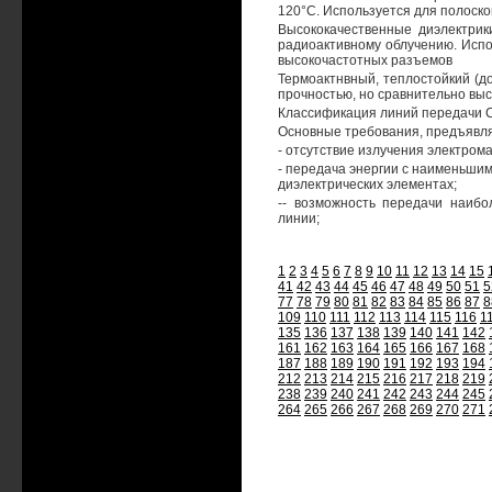
120°С. Используется для полоск
Высококачественные диэлектрики
радиоактивному облучению. Испо
высокочастотных разъемов
Термоактнвный, теплостойкий (д
прочностью, но сравнительно вы
Классификация линий передачи 
Основные требования, предъявля
- отсутствие излучения электрома
- передача энергии с наименьши
диэлектрических элементах;
-- возможность передачи наибо
линии;
1
2
3
4
5
6
7
8
9
10
11
12
13
14
15
41
42
43
44
45
46
47
48
49
50
51
5
77
78
79
80
81
82
83
84
85
86
87
8
109
110
111
112
113
114
115
116
1
135
136
137
138
139
140
141
142
161
162
163
164
165
166
167
168
187
188
189
190
191
192
193
194
212
213
214
215
216
217
218
219
238
239
240
241
242
243
244
245
264
265
266
267
268
269
270
271