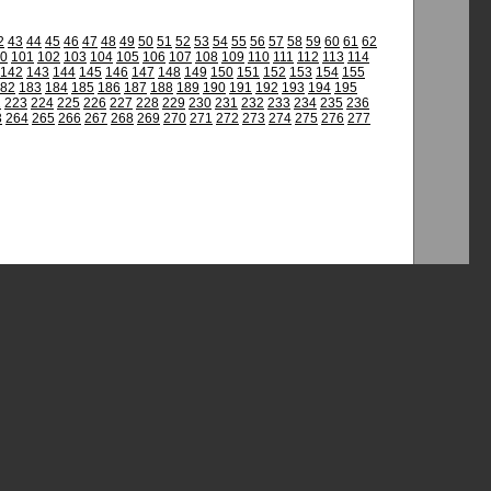
2
43
44
45
46
47
48
49
50
51
52
53
54
55
56
57
58
59
60
61
62
0
101
102
103
104
105
106
107
108
109
110
111
112
113
114
142
143
144
145
146
147
148
149
150
151
152
153
154
155
82
183
184
185
186
187
188
189
190
191
192
193
194
195
2
223
224
225
226
227
228
229
230
231
232
233
234
235
236
3
264
265
266
267
268
269
270
271
272
273
274
275
276
277