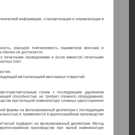
 технической информации, станчартизации и нормализации в
ность, хорошую повторяемость параметров монтажа и
 обычно не достигается.
го печатными проводниками и (если имеются) печатными
чатных плат:
рстия.
оследующей металлизацией монтажных отверстий.
светочувствительным слоем с последующим удалением
ющей способностью, не требует сложного оборудования,
зводстве при большой номенклатуре сложных односторонних
тной формы на фольгированный диэлектрик с последующим
ельностью и применяется в крупносерийном производстве
сетчатый трафарет на фольгированный диэлектрик. Метод
крупносерийном производстве при малой номенклатуре