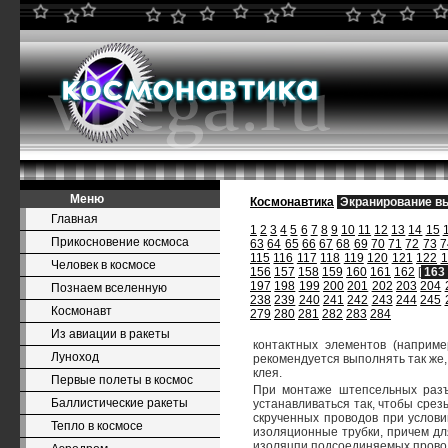
Меню
Космонавтика
Экранирование в
Главная
1
2
3
4
5
6
7
8
9
10
11
12
13
14
15
Прикосновение космоса
63
64
65
66
67
68
69
70
71
72
73
7
115
116
117
118
119
120
121
122
1
Человек в космосе
156
157
158
159
160
161
162
[
163
197
198
199
200
201
202
203
204
Познаем вселенную
238
239
240
241
242
243
244
245
Космонавт
279
280
281
282
283
284
Из авиации в ракеты
контактных элементов (наприм
Луноход
рекомендуется выполнять так же,
клея.
Первые полеты в космос
При монтаже штепсельных разъе
Баллистические ракеты
устанавливаться так, чтобы срез
скрученных проводов при услови
Тепло в космосе
изоляционные трубки, причем дл
изоляцпи подсоединяемых провод