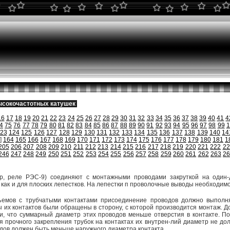
ысокочастотных катушек
16
17
18
19
20
21
22
23
24
25
26
27
28
29
30
31
32
33
34
35
36
37
38
39
40
41
4
4
75
76
77
78
79
80
81
82
83
84
85
86
87
88
89
90
91
92
93
94
95
96
97
98
99
1
23
124
125
126
127
128
129
130
131
132
133
134
135
136
137
138
139
140
14
]
164
165
166
167
168
169
170
171
172
173
174
175
176
177
178
179
180
181
1
205
206
207
208
209
210
211
212
213
214
215
216
217
218
219
220
221
222
22
246
247
248
249
250
251
252
253
254
255
256
257
258
259
260
261
262
263
2
ер, реле РЭС-9) соединяют с монтажными проводами закруткой на один-
 как и для плоских лепестков. На лепестки п проволочные выводы необходи
мов с трубчатыми контактами присоединение проводов должно выполнять
ы их контактов были обращены в сторону, с которой производится монтаж. Д
и, что суммарный диаметр этих проводов меньше отверстия в контакте. П
я прочного закрепления трубок на контактах их внутрен-лий диаметр не д
ов должен быть меньше наружного диаметра контакта.