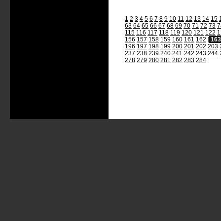
1
2
3
4
5
6
7
8
9
10
11
12
13
14
15
63
64
65
66
67
68
69
70
71
72
73
7
115
116
117
118
119
120
121
122
1
156
157
158
159
160
161
162
[
163
196
197
198
199
200
201
202
203
237
238
239
240
241
242
243
244
278
279
280
281
282
283
284