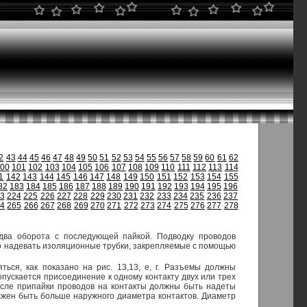
2
43
44
45
46
47
48
49
50
51
52
53
54
55
56
57
58
59
60
61
62
00
101
102
103
104
105
106
107
108
109
110
111
112
113
114
1
142
143
144
145
146
147
148
149
150
151
152
153
154
155
82
183
184
185
186
187
188
189
190
191
192
193
194
195
196
3
224
225
226
227
228
229
230
231
232
233
234
235
236
237
64
265
266
267
268
269
270
271
272
273
274
275
276
277
278
два оборота с последующей пайкой. Подводку проводов
мо надевать изоляционные трубки, закрепляемые с помощью
ся, как показано на рис. 13,13, е, г. Разъемы должны
опускается присоединение к одному контакту двух или трех
осле припайки проводов на контакты должны быть надеты
олжен быть больше наружного диаметра контактов. Диаметр