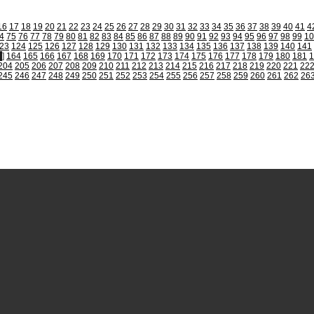
16
17
18
19
20
21
22
23
24
25
26
27
28
29
30
31
32
33
34
35
36
37
38
39
40
41
4
4
75
76
77
78
79
80
81
82
83
84
85
86
87
88
89
90
91
92
93
94
95
96
97
98
99
10
23
124
125
126
127
128
129
130
131
132
133
134
135
136
137
138
139
140
141
]
164
165
166
167
168
169
170
171
172
173
174
175
176
177
178
179
180
181
1
204
205
206
207
208
209
210
211
212
213
214
215
216
217
218
219
220
221
22
245
246
247
248
249
250
251
252
253
254
255
256
257
258
259
260
261
262
26