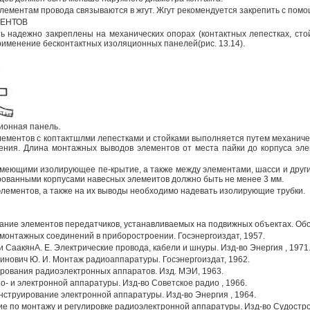
ементам провода связываются в жгут. Жгут рекомендуется закрепить с помощ
МЕНТОВ
надежно закреплены на механических опорах (контактных лепестках, стой
рименение бесконтактных изоляционных панелей(рис. 13.14).
ционная панель.
ементов с коптактшлми лепестками и стойками выполняется путем механиче
нения. Длина монтажных выводов элементов от места пайки до корпуса эл
меющими изолирующее пе-крытие, а также между элементами, шасси и друг
рованными корпусами навесных элемеитов должно быть не менее 3 мм.
элементов, а также на их выводы необходимо надевать изолирующие трубки.
вание элементов передатчиков, устанавливаемых на подвижных объектах. Обо
и монтажных соединений в приборостроении. Госэнергоиздат, 1957.
 и СаакянА. Е. Электрические провода, кабели и шнуры. Изд-во Энергия , 1971
Рабинович Ю. И. Монтаж радиоаппаратуры. Госэнергоиздат, 1962.
уирования радиоэлектронных аппаратов. Изд. МЭИ, 1963.
ио- и электронной аппаратуры. Изд-во Советское радио , 1966.
 конструирование электронной аппаратуры. Изд-во Энергия , 1964.
обие по монтажу и регулировке радиоэлектронной аппаратуры. Изд-во Судостр