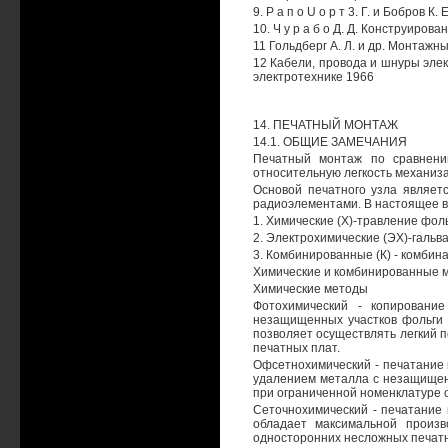
9. Р а п о U о р т 3. Г. и Бобров
10. Ч у р а б о Д. Д. Конструиро
11 Гольдберг А. Л. и др. Монтаж
12 Кабели, провода и шнуры элек
электротехнике 1966
14. ПЕЧАТНЫЙ МОНТАЖ
14.1. ОБЩИЕ ЗАМЕЧАНИЯ
Печатный монтаж по сравнени
относительную легкость механиз
Основой печатного узла являет
радиоэлементами. В настоящее 
1. Химические (X)-травление фол
2. Электрохимические (ЭХ)-гальв
3. Комбинированные (К) - комби
Химические и комбинированные 
Химические методы
Фотохимический - копировани
незащищенных участков фольги 
позволяет осуществлять легкий 
печатных плат.
Офсетнохимический - печатание
удалением металла с незащищен
при ограниченной номенклатуре 
Сеточнохимический - печатание 
обладает максимальной произв
односторонних несложных печатн