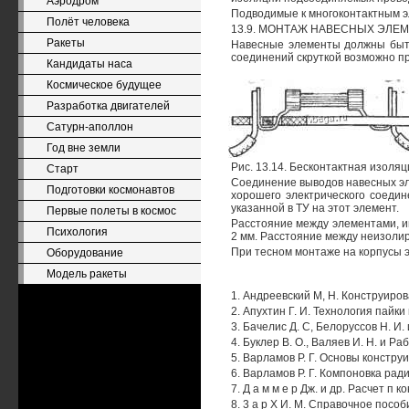
Аэродром
Подводимые к многоконтактным эл
Полёт человека
13.9. МОНТАЖ НАВЕСНЫХ ЭЛЕ
Ракеты
Навесные элементы должны быть 
соединений скруткой возможно п
Кандидаты наса
Космическое будущее
Разработка двигателей
Сатурн-аполлон
Год вне земли
Рис. 13.14. Бесконтактная изоля
Старт
Соединение выводов навесных эл
Подготовки космонавтов
хорошего электрического соеди
указанной в ТУ на этот элемент.
Первые полеты в космос
Расстояние между элементами, и
Психология
2 мм. Расстояние между неизоли
При тесном монтаже на корпусы 
Оборудование
Модель ракеты
1. Андреевский М, Н. Конструиро
2. Апухтин Г. И. Технология пайк
3. Бачелис Д. С, Белоруссов Н. И.
4. Буклер В. О., Валяев И. Н. и 
5. Варламов Р. Г. Основы констр
6. Варламов Р. Г. Компоновка рад
7. Д а м м е р Дж. и др. Расчет п
8. 3 а р X И. М. Справочное пос