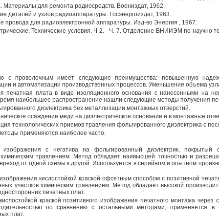
 К. Е. Материалы для ремонта радиосредств. Воениздат, 1962.
вание деталей и узлов радиоаппаратуры. Госэнергоиздат, 1963.
ные провода для радиоэлектронной аппаратуры. Изд-во Энергия , 1967.
трические. Технические условия. Ч 2. - Ч. 7. Отделение ВНИИЭМ по научно
ю с проволочным имеет следующие преимущества: повышенную надеж
ации и автоматизации производственных процессов. Уменьшение объема узла
ся печатная плата в виде изоляционного основания с нанесенными на не
время наибольшее распространение нашли следующие методы получения пе
ьгированного диэлектрика без металлизации монтажных отверстий.
аническое осаждение меди на диэлектрическое основание и в монтажные отве
нация технологических приемов травления фольгированного диэлектрика с п
методы применяются наиболее часто.
е изображения с негатива на фольгированный диэлектрик, покрытый 
химическим травлением. Метод обладает наивысшей точностью и разреша
переход от одной схемы к другой. Используется в серийном и опытном прои
 изображения кислостойкой краской офсетным способом с позитивной печа
ных участков химическим травлением. Метод обладает высокой производит
односторонних печатных плат.
кислостойкой краской позитивного изображения печатного монтажа через 
одительностью по сравнению с остальными методами, применяется в 
ых плат.