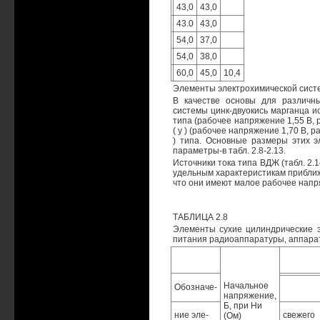
43,0
43,0
43.0
43,0
54,0
37,0
54,0
38,0
60,0
45,0
10,4
Элементы электрохимической систе
В качестве основы для различны
системы цинк-двуокись марганца и
типа (рабочее напряжение 1,55 В, 
( у ) (рабочее напряжение 1,70 В, 
) типа. Основные размеры этих эл
параметры-в табл. 2.8-2.13.
Источники тока типа ВДЖ (табл. 2.
удельным характеристикам приближ
что они имеют малое рабочее напр
ТАБЛИЦА 2.8
Элементы сухие цилиндрические э
питания радиоаппаратуры, аппарат
Начальное
Обозначе-
напряжение,
Б, при Ни
ние эле-
свежего
(Ом)