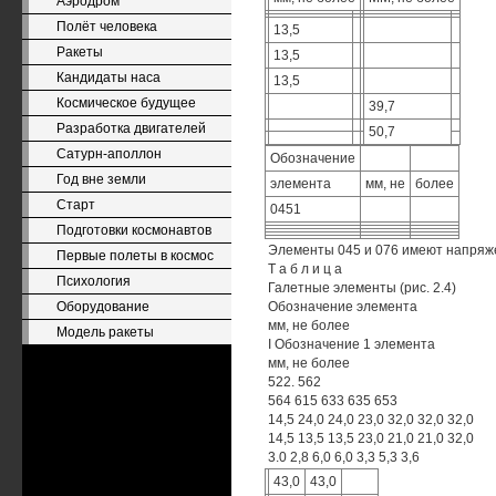
Аэродром
Полёт человека
13,5
Ракеты
13,5
Кандидаты наса
13,5
Космическое будущее
39,7
Разработка двигателей
50,7
Сатурн-аполлон
Обозначение
Год вне земли
элемента
мм, не
более
Старт
0451
Подготовки космонавтов
Элементы 045 и 076 имеют напряже
Первые полеты в космос
Т а б л и ц а
Психология
Галетные элементы (рис. 2.4)
Оборудование
Обозначение элемента
мм, не более
Модель ракеты
I Обозначение 1 элемента
мм, не более
522. 562
564 615 633 635 653
14,5 24,0 24,0 23,0 32,0 32,0 32,0
14,5 13,5 13,5 23,0 21,0 21,0 32,0
3.0 2,8 6,0 6,0 3,3 5,3 3,6
43,0
43,0