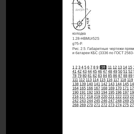
колодка
1.28-HBMUr52S
g?5-P.
Рис. 2.5. Габаритные чертежи прям
и батареи КБС (3336 по ГОСТ 2583-
1
2
3
4
5
6
7
8
9
[
10
]
11
12
13
14
15
41
42
43
44
45
46
47
48
49
50
51
52
78
79
80
81
82
83
84
85
86
87
88
89
111
112
113
114
115
116
117
118
119
138
139
140
141
142
143
144
145
14
164
165
166
167
168
169
170
171
17
190
191
192
193
194
195
196
197
19
216
217
218
219
220
221
222
223
22
242
243
244
245
246
247
248
249
25
268
269
270
271
272
273
274
275
27