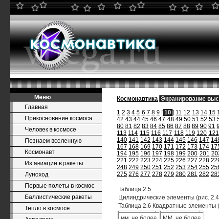
Меню
Космонавтика
Экранирование выс
Главная
1
2
3
4
5
6
7
8
9
[
10
]
11
12
13
14
15
Прикосновение космоса
42
43
44
45
46
47
48
49
50
51
52
53
80
81
82
83
84
85
86
87
88
89
90
91
Человек в космосе
113
114
115
116
117
118
119
120
121
140
141
142
143
144
145
146
147
14
Познаем вселенную
167
168
169
170
171
172
173
174
17
Космонавт
194
195
196
197
198
199
200
201
20
221
222
223
224
225
226
227
228
22
Из авиации в ракеты
248
249
250
251
252
253
254
255
25
275
276
277
278
279
280
281
282
28
Луноход
Первые полеты в космос
Таблица 2.5
Баллистические ракеты
Цилиндрические элементы (рис. 2.4
Таблица 2.6 Квадратные элементы (р
Тепло в космосе
мм, не более
MM, не более