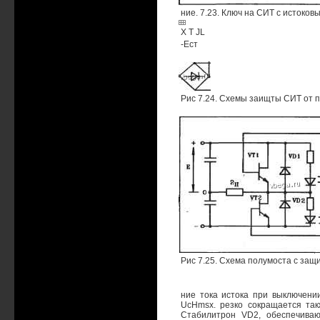
ние. 7.23. Ключ на СИТ с истоко
X Т JL
-Ест
Рис 7.24. Схемы заищты СИТ от пе
Рис 7.25. Схема полумоста с за
ние тока истока при выключени
UcHmsx. резко сокращается такж
Стабилитрон VD2, обеспечиваю