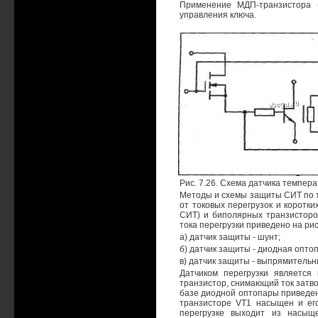
Применение МДП-транзистора (
управления ключа.
Рис. 7.26. Схема датчика темпер
Методы и схемы защиты СИТ по т
от токовых перегрузок и коротк
СИТ) и биполярных транзисторо
тока перегрузки приведено на рис.
а) датчик защиты - шунт;
б) датчик защиты - диодная опто
в) датчик защиты - выпрямительн
Датчиком перегрузки является
транзистор, снимающий ток затв
базе диодной оптопары приведен
транзисторе VT1 насыщен и его
перегрузке выходит из насыщ