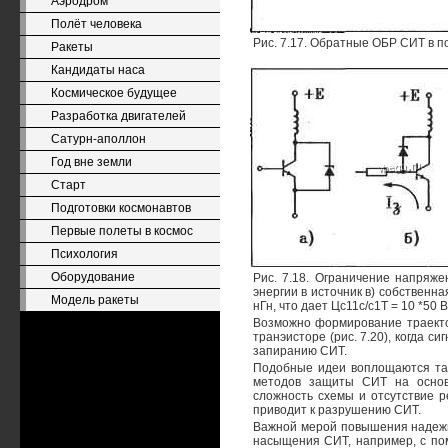
Аэродром
Полёт человека
Рис. 7.17. Обратные ОБР СИТ в п
Ракеты
Кандидаты наса
Космическое будущее
Разработка двигателей
Сатурн-аполлон
Год вне земли
Старт
Подготовки космонавтов
Первые полеты в космос
Психология
Оборудование
Рис. 7.18. Ограничение напряже
энергии в источник в) собственна
Модель ракеты
нГн, что дает Цс11с/с1Т = 10 *50 В
Возможно формирование траекто
транэисторе (рис. 7.20), когда 
запиранию СИТ.
Подобные идеи воплощаются так
методов защиты СИТ на основ
сложность схемы и отсутствие р
приводит к разрушению СИТ.
Важной мерой повышения надежн
насыщения СИТ, например, с по