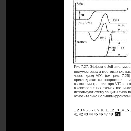
Рис 7.27. Эффект dU/dt в полумос
полумостовых и мостовых схемах.
через диод VD1 (см. рис. 7.25)
прикладывается напряжение пит
включения транзистора VT2 и вы
высоковольтных схемах возникае
используют схему защиты типа п
относительно большим фронтом 
1
2
3
4
5
6
7
8
9
10
11
12
13
14
15
41
42
43
44
45
46
47
48
[
49
]