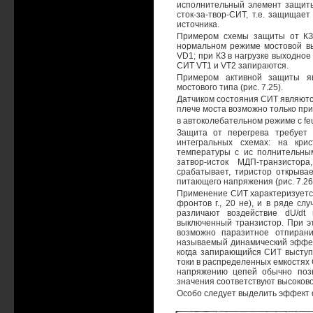
исполнительный элемент защиты
сток-за-твор-СИТ, т.е. защищае
источника.
Примером схемы защиты от КЗ 
нормальном режиме мостовой в
VD1; при КЗ в нагрузке выходно
СИТ VT1 и VT2 запираются.
Примером активной защиты я
мостового типа (рис. 7.25).
Датчиком состояния СИТ являютс
плече моста возможно только пр
в автоколебательном режиме с feux
Защита от перегрева требует 
интегральных схемах: на кри
температуры с ис полнительным
затвор-исток МДП-транзисто
срабатывает, тиристор открыва
питающего напряжения (рис. 7.26
Применение СИТ характеризуетс
фронтов г., 20 не), и в ряде с
различают воздействие dU/dt 
выключенный транзистор. При э
возможно паразитное отпирани
называемый динамический эффект
когда запирающийся СИТ выступ
токи в распределенных емкостях
напряжению цепей обычно позво
значения соответствуют высоков
Особо следует выделить эффект d