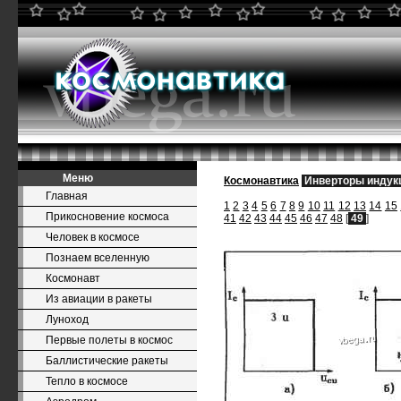
Меню
Космонавтика
Инверторы индукц
Главная
1
2
3
4
5
6
7
8
9
10
11
12
13
14
15
Прикосновение космоса
41
42
43
44
45
46
47
48
[
49
]
Человек в космосе
Познаем вселенную
Космонавт
Из авиации в ракеты
Луноход
Первые полеты в космос
Баллистические ракеты
Тепло в космосе