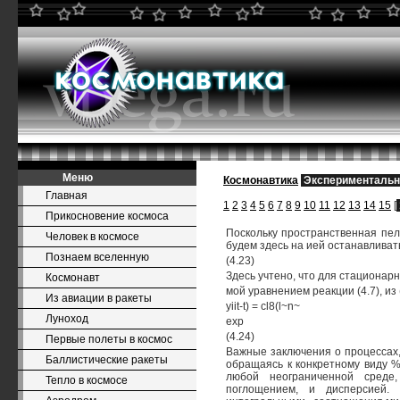
Меню
Космонавтика
Экспериментальн
Главная
1
2
3
4
5
6
7
8
9
10
11
12
13
14
15
[
Прикосновение космоса
Поскольку пространственная пел
Человек в космосе
будем здесь на ией останавливат
Познаем вселенную
(4.23)
Здесь учтено, что для стационарны
Космонавт
мой уравнением реакции (4.7), из (
Из авиации в ракеты
yiit-t) = cl8(l~n~
Луноход
ехр
(4.24)
Первые полеты в космос
Важные заключения о процессах,
Баллистические ракеты
обращаясь к конкретному виду %{
любой неограниченной среде,
Тепло в космосе
поглощением, и дисперсией.