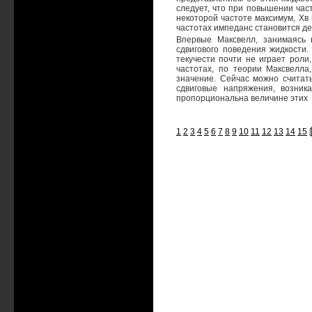
следует, что при повышении час
некоторой частоте максимум, Хв 
частотах импеданс становится дей
Впервые Максвелл, занимаясь в
сдвигового поведения жидкости.
текучести почти не играет роли
частотах, по теории Максвелла
значение. Сейчас можно считать
сдвиговые напряжения, возник
пропорциональна величине этих
1
2
3
4
5
6
7
8
9
10
11
12
13
14
15
[