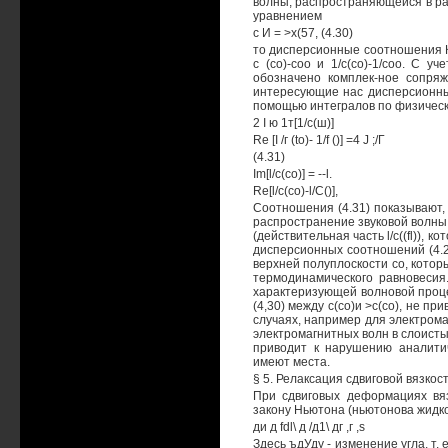
волны, распространяющейся в ра
уравнением
с И = >х(57, (4.30)
то дисперсионные соотношения Кр
с (со)-соо и 1/с(со)-1/соо. С уче
обозначено комплек-ное сопряж
интересующие нас дисперсионные
помощью интегралов по физическо
2 I ю 1т[1/с(ш)]
Re [I /г (to)- 1/f ()] =4 J ;/Г
(4.31)
Im[l/c(co)] = --l.
Re[l/c(co)-l/C()],
Соотношения (4.31) показывают,
распространение звуковой волны 
(действительная часть l/c((fl)),
дисперсионных соотношений (4.2
верхней полуплоскости со, кото
термодинамического равновесия.
характеризующей волновой проце
(4,30) между с(со)и >с(со), не п
случаях, например для электрома
электромагнитных волн в слоист
приводит к нарушению аналити
имеют места.
§ 5. Релаксация сдвиговой вязкос
При сдвиговых деформациях вя
закону Ньютона (ньютонова жидко
ди д fdl\ д /д1\ дг ,г ,s
Здесь ъдУду - изменение угла, т.