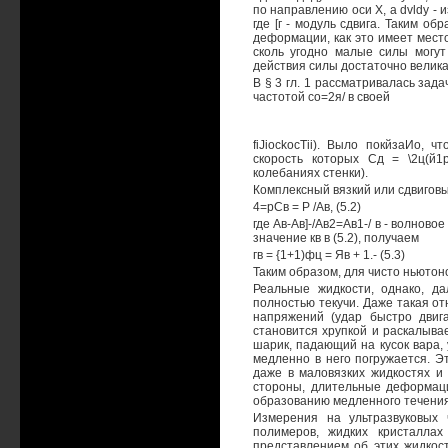
по направлению оси X, а dvldy - 
где [г - модуль сдвига. Таким 
деформации, как это имеет мест
сколь угодно малые силы могут
действия силы достаточно велика
В § 3 гл. 1 рассматривалась зад
частотой со=2я/ в своей
fiJiockocTii). Выло покйзаИо, 
скорость которых Сд = \2ц(й1
колебаниях стенки).
Комплексный вязкий или сдвигов
4=рСв = Р /Ав, (5.2)
где Ав-Ав]-/Ав2=Ав1-/ в - волновое
значение кв в (5.2), получаем
гв = {1+1)фц = Яв + 1.- (5.3)
Таким образом, для чисто ньютон
Реальные жидкости, однако, д
полностью текучи. Даже такая от
напряжений (удар быстро двиг
становится хрупкой и раскалывае
шарик, падающий на кусок вара, у
медленно в него погружается. 
даже в маловязких жидкостях и 
стороны, длительные деформаци
образованию медленного течения
Измерения на ультразвуковых 
полимеров, жидких кристалла
представлением об этих жидкост