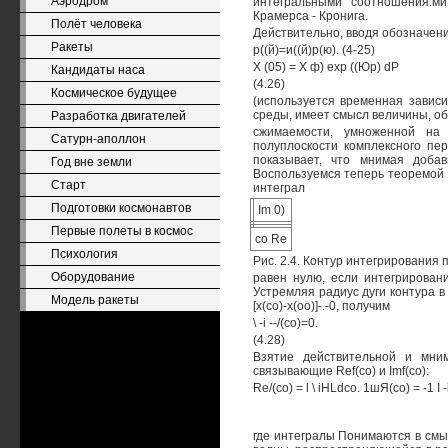
Аэродром
интегральными соотношения.м
Крамерса - Кронига.
Полёт человека
Действительно, вводя обозначение
Ракеты
р((й)=и((й)р(ю). (4-25)
X (05) = X ф) ехр ((Юр) dP
Кандидаты наса
(4.26)
Космическое будущее
(используется временная зависим
среды, имеет смысл величины, о
Разработка двигателей
сжимаемости, умноженной на 
Сатурн-аполлон
полуплоскости комплексного пер
показывает, что мнимая доба
Год вне земли
Воспользуемся теперь теоремой К
Старт
интеграл
Подготовки космонавтов
Im 0)
Первые полеты в космос
со Re
Психология
Рис. 2.4. Контур интегрирования 
Оборудование
равен нулю, если интегрировани
Устремляя радиус дуги контура в 
Модель ракеты
[х(со)-х(оо)]-.-0, получим
\ -i --/(co)=0.
(4.28)
Взятие действительной и мни
связывающие Ref(co) и Imf(co):
Re/(co) = l \ iHLdco. 1шЯ(со) = -1 I -
где интегралы Понимаются в смы