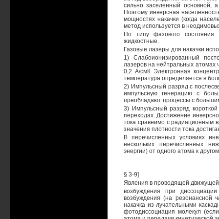
сильно заселенный основной, а
Поэтому инверсная населенность
мощностях накачки (когда насел
метод используется в неодимовых 
По типу фазового состояния 
жидкостные.
Газовые лазеры для накачки испо
1) Слабоионизированный пост
лазеров на нейтральных атомах ч
0,2 А/смК Электронная концент
температура определяется в боль
2) Импульсный разряд с послесв
импульсную генерацию с боль
преобладают процессы с больши
3) Импульсный разряд короткой
переходах. Достижение инверсно
тока сравнимо с радиационным в
значения плотности тока достига
В перечисленных условиях инв
нескольких перечисленных ни
энергии) от одного атома к другом
§ 3-9]
Явления в проводящей движущей
возбуждения при диссоциации 
возбуждения (на резонансной ч
накачка из-лучательными каскад
фотодиссоциация молекул (если
атома и передачи кинетической 