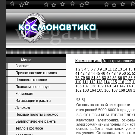
Меню
Космонавтика
Электроизоляцио
Главная
1
2
3
4
5
6
7
8
9
10
11
12
13
14
15
Прикосновение космоса
41
42
43
44
45
46
47
48
49
50
51
5
78
79
80
81
82
83
84
85
86
87
88
Человек в космосе
110
111
112
113
114
115
116
117
1
136
137
138
139
140
141
142
143
Познаем вселенную
162
163
164
165
166
167
168
169
Космонавт
§3-8]
Из авиации в ракеты
Основы квантовой электроники
Луноход
ется равной 5000-6000 К при дав
Первые полеты в космос
3-8. ОСНОВЫ КВАНТОВОЙ ЭЛЕ
Квантовая электроника основ
Баллистические ракеты
электромагнитным полем, при ко
Тепло в космосе
основе работы квантовых усил
излучения. Он заключается в то