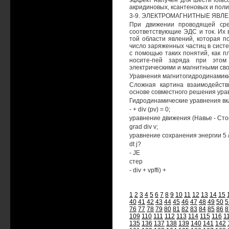
эффект напучен для шести loiac
акридиновых, ксантеновых и пол
3-9. ЭЛЕКТРОМАГНИТНЫЕ ЯВЛ
При движении проводящей сре
соответствующие ЭДС и ток. Их 
той области явлений, которая п
число заряженных частиц в систе
с помощью таких понятий, как п
носите-пей заряда при этом
электрическими и магнитными св
Уравнения магнитогидродинамик
Сложная картина взаимодейств
основе совместного решения ура
Гидродинамические уравнения в
- + div (pv) = 0;
уравнение движения (Навье - Стокс
grad div v;
уравнение сохранения энергии 5 /
dt j?
- JE
стер
- div + vpffi) +
1
2
3
4
5
6
7
8
9
10
11
12
13
14
15
40
41
42
43
44
45
46
47
48
49
50
5
76
77
78
79
80
81
82
83
84
85
86
8
109
110
111
112
113
114
115
116
1
135
136
137
138
139
140
141
142