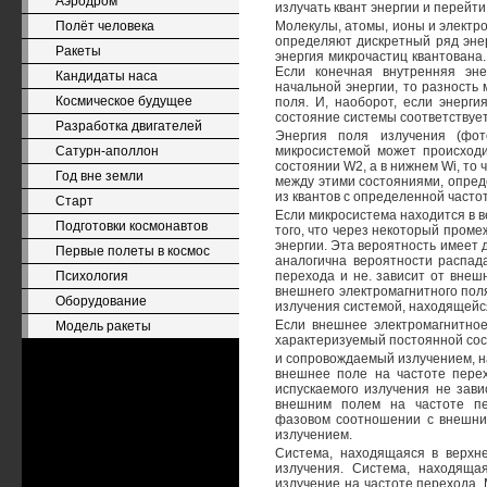
Аэродром
излучать квант энергии и перейти
Полёт человека
Молекулы, атомы, ионы и электр
определяют дискретный ряд энер
Ракеты
энергия микрочастиц квантована.
Если конечная внутренняя эн
Кандидаты наса
начальной энергии, то разность
Космическое будущее
поля. И, наоборот, если энерги
состояние системы соответствует
Разработка двигателей
Энергия поля излучения (фот
Сатурн-аполлон
микросистемой может происходи
состоянии W2, а в нижнем Wi, то
Год вне земли
между этими состояниями, опред
из квантов с определенной часто
Старт
Если микросистема находится в 
Подготовки космонавтов
того, что через некоторый пром
энергии. Эта вероятность имеет
Первые полеты в космос
аналогична вероятности распада
Психология
перехода и не. зависит от внеш
внешнего электромагнитного пол
Оборудование
излучения системой, находящейся
Если внешнее электромагнитное
Модель ракеты
характеризуемый постоянной со
и сопровождаемый излучением, н
внешнее поле на частоте пере
испускаемого излучения не зави
внешним полем на частоте пе
фазовом соотношении с внешни
излучением.
Система, находящаяся в верхне
излучения. Система, находяща
излучение на частоте перехода.