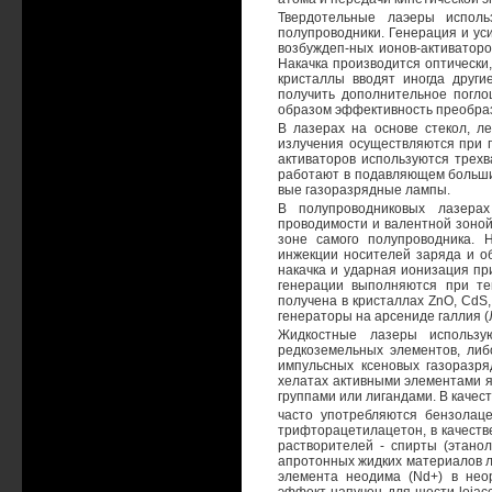
Твердотельные лаэеры исполь
полупроводники. Генерация и ус
возбуждеп-ных ионов-активаторо
Накачка производится оптически
кристаллы вводят иногда друг
получить дополнительное погло
образом эффективность преобра
В лазерах на основе стекол, л
излучения осуществляются при п
активаторов используются трехв
работают в подавляющем большин
вые газоразрядные лампы.
В полупроводниковых лазера
проводимости и валентной зоно
зоне самого полупроводника. 
инжекции носителей заряда и об
накачка и ударная ионизация пр
генерации выполняются при те
получена в кристаллах ZnO, CdS,
генераторы на арсениде галлия (
Жидкостные лазеры использу
редкоземельных элементов, либ
импульсных ксеновых газоразря
хелатах активными элементами я
группами или лигандами. В качес
часто употребляются бензолаце
трифторацетилацетон, в качестве
растворителей - спирты (этано
апротонных жидких материалов л
элемента неодима (Nd+) в неор