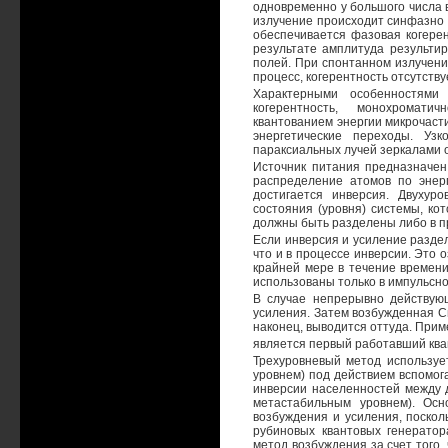
одновременно у большого числа 
излучение происходит синфазно
обеспечивается фазовая когере
результате амплитуда результи
полей. При спонтанном излучени
процесс, когерентность отсутств
Характерными особенностями 
когерентность, монохромати
квантованием энергии микрочаст
энергетические переходы. Узк
параксиальных лучей зеркалами 
Источник питания предназначен
распределение атомов по энер
достигается инверсия. Двухур
состояния (уровня) системы, ко
должны быть разделены либо в пр
Если инверсия и усиление раздел
что и в процессе инверсии. Это 
крайней мере в течение времени
использованы только в импульсн
В случае непрерывно действующ
усиления. Затем возбужденная Си
наконец, выводится оттуда. Прим
является первый работавший кван
Трехуровневый метод используе
уровнем) под действием вспомог
инверсии населенностей между 
метастабильным уровнем). Осн
возбуждения и усиления, поскол
рубиновых квантовых генератор
метод возбуждения за счет того,