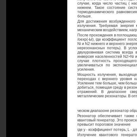
случае, когда число частиц ( н
нижнем. Такое состояние сис
термодинамического равновесия
больше.
Для достижения возбужденного 
излучения. Требуемая энергия
механическим воздействием, нагр
После прохождения в поглощающе
/оехр(-Ы), где коэффициент погл
Ni и N2 нижнего и верхнего энер
нерезонансных потерь). В усло
двухуровневая система всегда
инверсия населенностей N2>Ni и
случае плотность проходящег
увеличиваться по экспоненциа
усиления.
Мощность излучения, выходящег
переходах с верхнего уровня н
Усиление тем больше, чем больше
добиться, помещая среду в резо
отражений. В диапазоне све
металлические резонаторы. В оп
ческом диапазоне резонатор обр
Резонатор обеспечивает также 
квантовый генератор. Это происх
превысит пороговое значение
где у - коэффициент потерь; L - 
Излучение квантового генерат