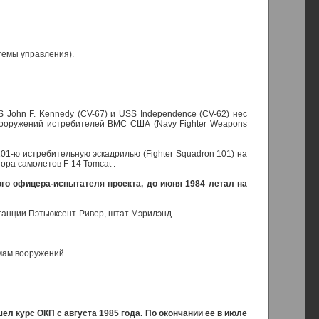
стемы управления).
 John F. Kennedy (CV-67) и USS Independence (CV-62) нес
вооружений истребителей ВМС США (Navy Fighter Weapons
01-ю истребительную эскадрилью (Fighter Squadron 101) на
ора самолетов F-14 Tomcat .
ого офицера-испытателя проекта, до июня 1984 летал на
астанции Пэтьюксент-Ривер, штат Мэрилэнд.
мам вооружений.
ел курс ОКП с августа 1985 года. По окончании ее в июле