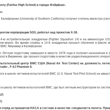
лу (Fairfax High School) в городе Фэйрфакс.
ь:
Калифорнии (University of Southern California) получил степень магистра (си
дентом корпрорации SGS, работал над проектом Х-38.
4-ю истребительную эскадрилью (Fighter Squadron 14) и на авианосцах USS
ом морях. Во время службы в 14-й эскадрильи прошел обучение в Школе 
и ВМС Мирамар в Калифорнии.
. Летную подготовку завершил в августе 1978 года и получил назначение в 1
a) в Виржинии, где прошел подготовку в качестве радиолокационного операт
пытательный центр ВМС США (Naval Air Test Center) на должность летн
uder , F-4J Phantom II.
лся в школе летчиков-испытателей ВМС (U.S. Naval Test Pilot School) на ави
в в школу летчиков-испытателей ВМС, где был летным инструктором по систе
у).
).
в отряд астронавтов НАСА в составе в качестве специалиста полета. Прош