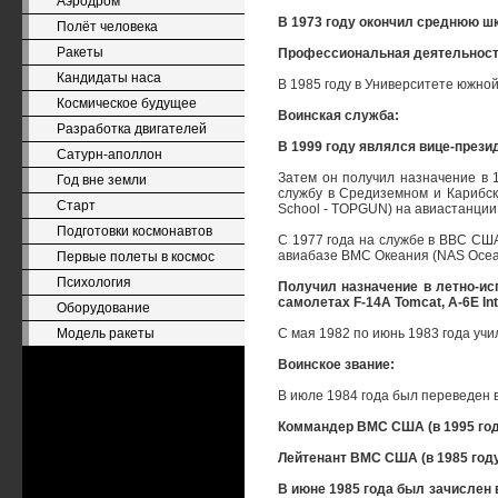
Аэродром
В 1973 году окончил среднюю шко
Полёт человека
Ракеты
Профессиональная деятельност
Кандидаты наса
В 1985 году в Университете южной 
Космическое будущее
Воинская служба:
Разработка двигателей
В 1999 году являлся вице-прези
Сатурн-аполлон
Затем он получил назначение в 1
Год вне земли
службу в Средиземном и Карибск
Старт
School - TOPGUN) на авиастанци
Подготовки космонавтов
С 1977 года на службе в ВВС США
авиабазе ВМС Океания (NAS Ocean
Первые полеты в космос
Психология
Получил назначение в летно-ис
самолетах F-14A Tomcat, А-6Е Intr
Оборудование
Модель ракеты
С мая 1982 по июнь 1983 года учи
Воинское звание:
В июле 1984 года был переведен 
Коммандер ВМС США (в 1995 год
Лейтенант ВМС США (в 1985 году
В июне 1985 года был зачислен 