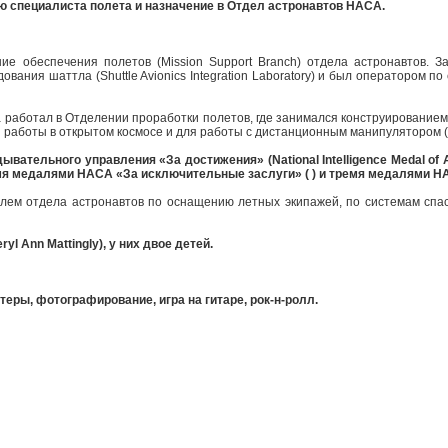
ю специалиста полета и назначение в Отдел астронавтов НАСА.
е обеспечения полетов (Mission Support Branch) отдела астронавтов. З
вания шаттла (Shuttle Avionics Integration Laboratory) и был оператором 
да работал в Отделении проработки полетов, где занимался конструированием
я работы в открытом космосе и для работы с дистанционным манипулятором (R
ывательного управления «За достижения» (National Intelligence Medal of
умя медалями НАСА «За исключительные заслуги» ( ) и тремя медалями НА
елем отдела астронавтов по оснащению летных экипажей, по системам спас
yl Ann Mattingly), у них двое детей.
еры, фотографирование, игра на гитаре, рок-н-ролл.