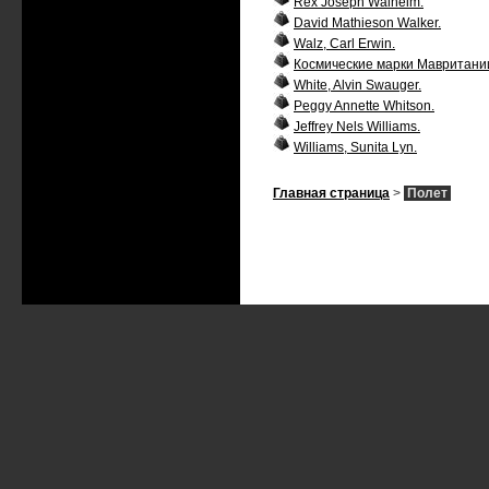
Rex Joseph Walheim.
David Mathieson Walker.
Walz, Carl Erwin.
Космические марки Мавритани
White, Alvin Swauger.
Peggy Annette Whitson.
Jeffrey Nels Williams.
Williams, Sunita Lyn.
Главная страница
>
Полет