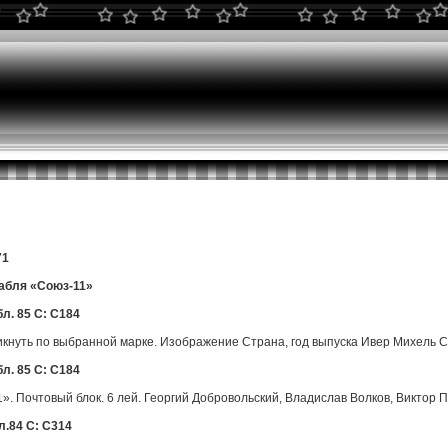
71
рабля «Союз-11»
бл. 85 С: C184
икнуть по выбранной марке. Изображение Страна, год выпуска Ивер Михель С
бл. 85 С: C184
. Почтовый блок. 6 лей. Георгий Добровольский, Владислав Волков, Виктор 
л.84 С: C314