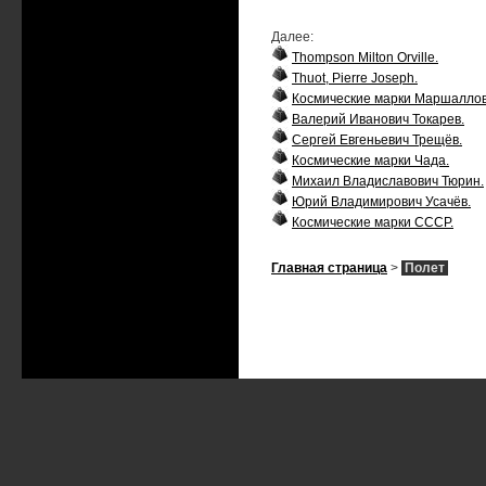
Далее:
Thompson Milton Orville.
Thuot, Pierre Joseph.
Космические марки Маршаллов
Валерий Иванович Токарев.
Сергей Евгеньевич Трещёв.
Космические марки Чада.
Михаил Владиславович Тюрин.
Юрий Владимирович Усачёв.
Космические марки СССР.
Главная страница
>
Полет