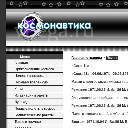
Меню
Главная страница
>
Полет
Главная
«Союз-11»
Прикосновение космоса
«Союз-11» - 06.06.1971 - 29.06.19
Человек в космосе
Марки с портретами экипажа ко
Познаем вселенную
Космонавт
Румыния 1971.06.16 И: бл. 86 М: 
Из авиации в ракеты
Для увеличения изображения - кл
Луноход
Румыния 1971.06.16 И: бл. 86 М: 
Первые полеты в космос
Памяти экипажа корабля «Союз-11»
Баллистические ракеты
Тепло в космосе
Венгрия 1971.10.04 И: Бл.89 М: Б