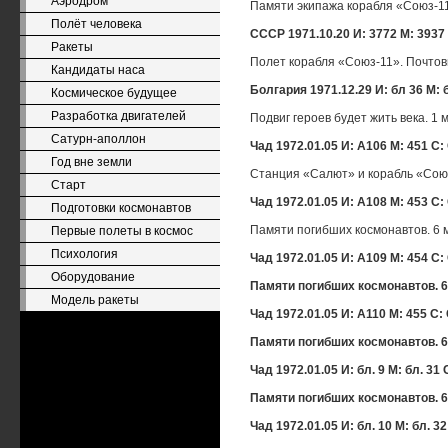
Аэродром
Памяти экипажа корабля «Союз-11»
Полёт человека
СССР 1971.10.20 И: 3772 М: 3937
Ракеты
Полет корабля «Союз-11». Почтовы
Кандидаты наса
Болгария 1971.12.29 И: бл 36 М: 
Космическое будущее
Разработка двигателей
Подвиг героев будет жить века. 1 
Сатурн-аполлон
Чад 1972.01.05 И: A106 М: 451 С:
Год вне земли
Станция «Салют» и корабль «Союз-
Старт
Чад 1972.01.05 И: A108 М: 453 С:
Подготовки космонавтов
Памяти погибших космонавтов. 6 м
Первые полеты в космос
Психология
Чад 1972.01.05 И: A109 М: 454 С:
Оборудование
Памяти погибших космонавтов. 6
Модель ракеты
Чад 1972.01.05 И: A110 М: 455 С:
Памяти погибших космонавтов. 6
Чад 1972.01.05 И: бл. 9 М: бл. 31
Памяти погибших космонавтов. 6
Чад 1972.01.05 И: бл. 10 М: бл. 3