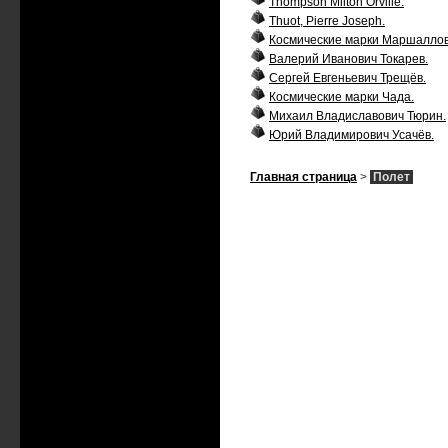
Thompson Milton Orville.
Thuot, Pierre Joseph.
Космические марки Маршаллов
Валерий Иванович Токарев.
Сергей Евгеньевич Трещёв.
Космические марки Чада.
Михаил Владиславович Тюрин.
Юрий Владимирович Усачёв.
Главная страница
>
Полет