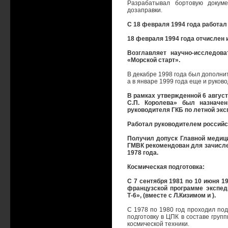
Разрабатывал бортовую докуме
дозаправки.
С 18 февраля 1994 года работал
18 февраля 1994 года отчислен и
Возглавляет научно-исследова
«Морской старт».
В декабре 1998 года был дополн
а в январе 1999 года еще и руков
В рамках утвержденной 6 август
С.П. Королева» был назначен
руководителя ГКБ по летной экс
Работал руководителем российс
Получил допуск Главной медици
ГМВК рекомендован для зачисле
1978 года.
Космическая подготовка:
С 7 сентября 1981 по 10 июня 1
французской программе экспед
Т-6», (вместе с Л.Кизимом и ).
С 1978 по 1980 год проходил под
подготовку в ЦПК в составе груп
космической техники.