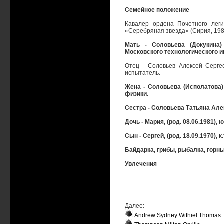
Семейное положение
Кавалер ордена Почетного леги
«Серебряная звезда» (Сирия, 198
Мать - Соловьева (Докукина) 
Московского технологического 
Отец - Соловьев Алексей Сергеев
испытатель.
Жена - Соловьева (Исполатова)
физики.
Сестра - Соловьева Татьяна Але
Дочь - Мария, (род. 08.06.1981), ю
Сын - Сергей, (род. 18.09.1970), 
Байдарка, грибы, рыбалка, горн
Увлечения
Далее:
Andrew Sydney Withiel Thomas.