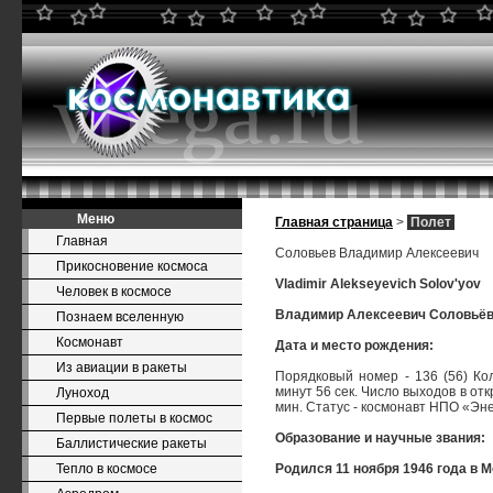
Меню
Главная страница
>
Полет
Главная
Соловьев Владимир Алексеевич
Прикосновение космоса
Vladimir Alekseyevich Solov'yov
Человек в космосе
Владимир Алексеевич Соловьё
Познаем вселенную
Космонавт
Дата и место рождения:
Из авиации в ракеты
Порядковый номер - 136 (56) Ко
минут 56 сек. Число выходов в от
Луноход
мин. Статус - космонавт НПО «Эн
Первые полеты в космос
Образование и научные звания:
Баллистические ракеты
Тепло в космосе
Родился 11 ноября 1946 года в М