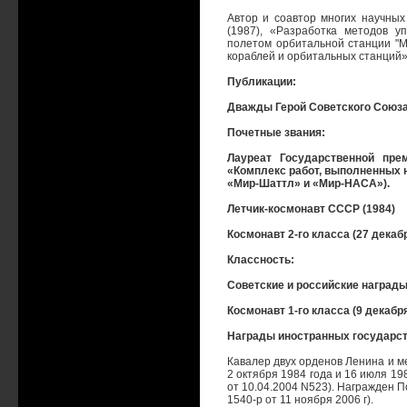
Автор и соавтор многих научных 
(1987), «Разработка методов у
полетом орбитальной станции "Ми
кораблей и орбитальных станций» 
Публикации:
Дважды Герой Советского Союза (
Почетные звания:
Лауреат Государственной пре
«Комплекс работ, выполненных 
«Мир-Шаттл» и «Мир-НАСА»).
Летчик-космонавт СССР (1984)
Космонавт 2-го класса (27 декабр
Классность:
Советские и российские награды
Космонавт 1-го класса (9 декабря
Награды иностранных государст
Кавалер двух орденов Ленина и 
2 октября 1984 года и 16 июля 19
от 10.04.2004 N523). Награжден 
1540-р от 11 ноября 2006 г).