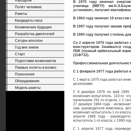
Аэродром
В 1970 году окончил энергом
училища (МВТУ) им.Н.Э.Баум
Полёт человека
установок», получил квалифика
Ракеты
В 1964 году окончил 10 классов
Кандидаты наса
В 1997 году получил звание про
Космическое будущее
Разработка двигателей
В 1995 году получил степень док
Сатурн-аполлон
Со 2 апреля 1970 года работал 
конструктором. Занимался соз
Год вне земли
ЛОК (лунный орбитальный кораб
Старт
(11Ф732).
Подготовки космонавтов
Профессиональная деятельност
Первые полеты в космос
С 1 февраля 1977 года работал 
Психология
С 1 марта 1975 года работал инж
Оборудование
дозаправки.
Модель ракеты
С 8 декабря 1978 по май 1995 
космонавт-испытатель 110-го о
начальника 291-го отдела; с 1 се
27 декабря 1984 года - космонавт
зам. руководителя комплекса, ве
космонавт-испытатель 1-го класс
апреля 1988 года - руководите
испытатель 1-го класса; с 1990 го
С 1 апреля 1977 года переведе