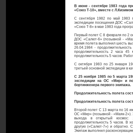
В июне - сентябре 1983 года п
«Союз Т-10», вместе с Л.Кизимом
C cентября 1982 по май 1983 г
экспедиции посещения ДОС «Салют
«Союз Т-8» в мае 1983 года прог
Первый полет С 8 февраля по 2 ок
ДОС «Салют-6» (позывной - «Маяк-
время полета выполнил шесть выхо
26.04.1984 - продолжительность 
продолжительность 2 часа 45 м
продолжительность 5 часов. Рабо
С октября 1983 по 25 января 19
третьей основной экспедиции в к
С 25 ноября 1985 по 5 марта 1
экспедиции на ОС «Мир» и по
бортинженера первого экипажа.
Продолжительность полета соста
Продолжительность полета соста
Второй полет С 13 марта по 16 и
ОС «Мир» (позывной - «Маяк-2»). Э
выхода в открытый космос: 2
продолжительность 5 часов. В х
другую («Салют-7») и обратно. 
Экипаж выполнил расконсервацию