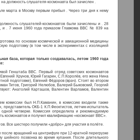
 на должность слушателя-космонавта был зачислен .
але марта в Москву первым прибыл . Через три дня к нему
олжность слушателей-космонавтов были зачислены и . 28
, и . 7 июня 1960 года приказом Главкома ВВС № 839 на
одготовка по основам космической и авиационной медицины
скую подготовку (в том числе в экспериментах с изоляцией
ная база, которая только создавалась, летом 1960 года
е:
тивой Генштаба ВВС. Первый отряд советских космонавтов
, Евгений Хрунов, Юрий Гагарин, С.П.Королёв, его жена Нина
ной подготовке), Евгений Фёдоров (врач). Стоят во втором
рман Титов, Григорий Нелюбов, Валерий Быковский, Георгий
ствуют: Анатолий Карташов, Валентин Варламов, Валентин
ем комиссии был Н.П.Каманин, в комиссию входили также
н, представитель ОКБ-1 К.П.Феоктистов, летчик-испытатель
о одной четверке. Комиссия определила и рекомендуемую
ость космонавтов и получил квалификацию «космонавт ВВС».
ов. Все шестеро получили «добро» для участия в полёте.
у после вращений на центрифуге при 12-кратной перегрузке
у шейного позвонка во время купания. После длительного