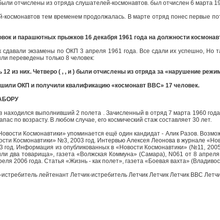
ыли отчислены из отряда слушателей-космонавтов. был отчислен 6 марта 1961
-космонавтов тем временем продолжалась. В марте отряд понес первые пот
овок и парашютных прыжков 16 декабря 1961 года на должности космонав
 сдавали экзамены по ОКП 3 апреля 1961 года. Все сдали их успешно, Но так
ыли переведены только 8 человек:
12 из них. Четверо ( , , и ) были отчислены из отряда за «нарушение режи
ршили ОКП и получили квалификацию «космонавт ВВС» 17 человек.
АБОРУ
 находился выполнивший 2 полета . Зачисленный в отряд 7 марта 1960 года о
апас по возрасту. В любом случае, его космический стаж составляет 30 лет.
Новости Космонавтики» упоминается ещё один кандидат - Алик Разов. Возмо
сти Космонавтики» №3, 2003 год. Интервью Алексея Леонова в журнале «Нов
 год. Информация из опубликованных в «Новости Космонавтики» (№11, 2005)
ли два товарища», газета «Волжская Коммуна» (Самара), N061 от 8 апреля 
реля 2006 года. Статья «Жизнь - как полет», газета «Боевая вахта» (Владивост
-истребитель лейтенант Летчик-истребитель Летчик Летчик Летчик ВВС Летч