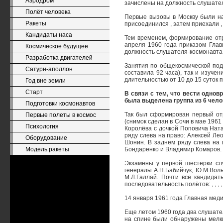
Аэродром
зачислены на должность слушател
Полёт человека
Первые вызовы в Москву были на
Ракеты
присоединился , затем приехали , , ,
Кандидаты наса
Тем временем, формирование отр
апреля 1960 года приказом Гла
Космическое будущее
должность слушателя-космонавта 
Разработка двигателей
Занятия по общекосмической подг
Сатурн-аполлон
составила 92 часа), так и изуче
длительностью от 10 до 15 суток 
Год вне земли
Старт
В связи с тем, что вести одно
была выделена группа из 6 чел
Подготовки космонавтов
Так был сформирован первый отр
Первые полеты в космос
(снимок сделан в Сочи в мае 1961
Психология
Королёва с дочкой Поповича Ната
ряду слева на право: Алексей Ле
Оборудование
Шонин. В заднем ряду слева на 
Модель ракеты
Бондаренко и Владимир Комаров.
Экзамены у первой шестерки сл
генералы А.Н.Бабийчук, Ю.М.Волы
М.Л.Галлай. Почти все кандида
последовательность полётов: , , 
14 января 1961 года Главная мед
Еще летом 1960 года два слушате
на спине были обнаружены мелки