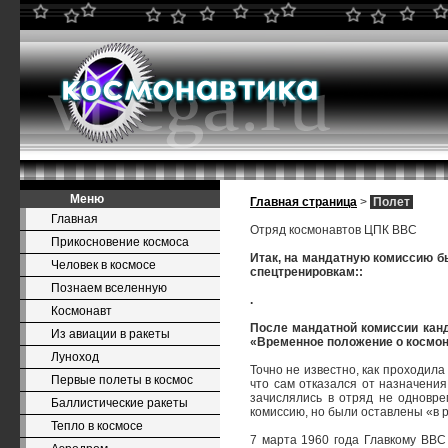
Меню
Главная страница
>
Полет
Главная
Отряд космонавтов ЦПК ВВС
Прикосновение космоса
Итак, на мандатную комиссию б
Человек в космосе
спецтренировкам::
Познаем вселенную
.
Космонавт
После мандатной комиссии канд
Из авиации в ракеты
«Временное положение о космона
Луноход
Точно не известно, как проходила
Первые полеты в космос
что сам отказался от назначени
зачислялись в отряд не одновре
Баллистические ракеты
комиссию, но были оставлены «в р
Тепло в космосе
7 марта 1960 года Главкому ВВС