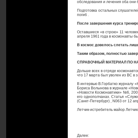
обследования и лечения оба они б
Подготовка остальных слушателей
погиб .
После завершения курса тренир
Оставшиеся «в строю» 11 человек
апреля 1961 года в космонавты б
В космос довелось слетать лишь 
Таким образом, полностью заве
СПРАВОЧНЫЙ МАТЕРИАЛ ПО Н
Дольше всех в отряде космонавтов
что 17 марта был уволен из ВС в з
В интервью В.Горбатко журналу «
Бориса Волынова в журнале «Ново
«Новости Космонавтики» №6, 2003
его однополчанах. Статья «Служи
(Санкт-Петербург) , N063 от 12 ап
Летчик-истребитель майор Летчик
Далее: