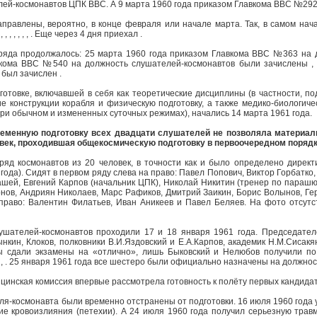
ей-космонавтов ЦПК ВВС. А 9 марта 1960 года приказом Главкома ВВС №292
правлены, вероятно, в конце февраля или начале марта. Так, в самом нач
 , , , , , . Еще через 4 дня приехал .
яда продолжалось: 25 марта 1960 года приказом Главкома ВВС №363 на д
вкома ВВС №540 на должность слушателей-космонавтов были зачислены , 
был зачислен .
отовке, включавшей в себя как теоретические дисциплины (в частности, п
ние конструкции корабля и физическую подготовку, а также медико-биологиче
при обычном и измененных суточных режимах), начались 14 марта 1961 года.
временную подготовку всех двадцати слушателей не позволяла материаль
овек, проходившая общекосмическую подготовку в первоочередном порядк
яд космонавтов из 20 человек, в точности как и было определено дирек
 года). Сидят в первом ряду слева на право: Павел Попович, Виктор Горбатко
шей, Евгений Карпов (начальник ЦПК), Николай Никитин (тренер по парашют
онов, Андриян Николаев, Марс Рафиков, Дмитрий Заикин, Борис Волынов, Ге
право: Валентин Филатьев, Иван Аникеев и Павел Беляев. На фото отсут
ушателей-космонавтов проходили 17 и 18 января 1961 года. Председател
нкин, Клоков, полковники В.И.Яздовский и Е.А.Карпов, академик Н.М.Сисакя
ты сдали экзамены на «отлично», лишь Быковский и Нелюбов получили п
, , , . 25 января 1961 года все шестеро были официально назначены на должн
ицинская комиссия впервые рассмотрела готовность к полёту первых кандидат
ля-космонавта были временно отстранены от подготовки. 16 июля 1960 года 
е кровоизлияния (петехии). А 24 июля 1960 года получил серьезную травм