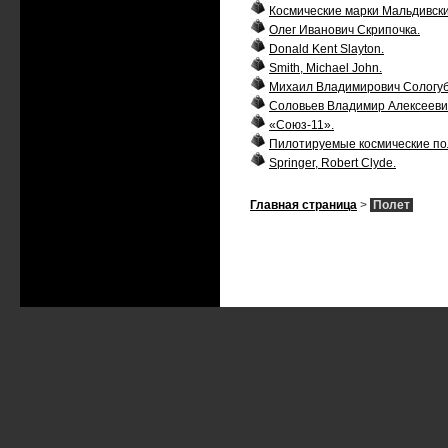
Космические марки Мальдивски
Олег Иванович Скрипочка.
Donald Kent Slayton.
Smith, Michael John.
Михаил Владимирович Сологуб
Соловьев Владимир Алексееви
«Союз-11».
Пилотируемые космические по
Springer, Robert Clyde.
Главная страница
>
Полет