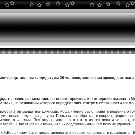
ыли представлены кандидатуры 29 человек, полностью прошедших все э
идаты вновь разъехались по своим гарнизонам в ожидании вызова в М
втах», на основании которого определялись статус и обязанности космон
 работа этой мандатной комиссии. Когда именно было принято решение о том, 
я уже после получения допуска. Попытка разобраться в вопросе формирова
менно, а частями. Поэтому возможно, что кто-то из тех девяти человек, 
езерве». Связаться ни с ними, ни с их родственниками нам пока не удалось.
 К.А.Вершинину были представлены эти первые кандидаты в космонавты. 