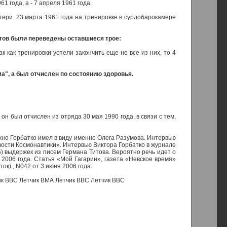
 года, а - 7 апреля 1961 года.
ери. 23 марта 1961 года на тренировке в сурдобарокамере
тов были переведены оставшиеся трое:
 как тренировки успели закончить еще не все из них, то 4
ма", а был отчислен по состоянию здоровья.
н был отчислен из отряда 30 мая 1990 года, в связи с тем,
жно Горбатко имел в виду именно Олега Разумова. Интервью
ости Космонавтики». Интервью Виктора Горбатко в журнале
 выдержек из писем Германа Титова. Вероятно речь идет о
2006 года. Статья «Мой Гагарин», газета «Невское время»
ок) , N042 от 3 июня 2006 года.
ик ВВС Летчик ВМА Летчик ВВС Летчик ВВС