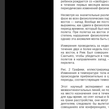
ребенок рождается со «свободно 
в течение первых месяцев жизн
периодических изменений физиче
Несмотря на значительные различ
фазе во всех физиологических па
восток — запад. Вообще же пост
выражены, как сдвиги в физиологи
период времени, который был не
полета. При полетах на восток 
степень нарушения физиологичес
однако эта аномалия могла быть 
Измерения проводились за недел
течение двух и более недель пос
на восток, в Рим. Был совершен
Сантьяго, чтобы убедиться в том
полетов в направлениях запад 
перелета.
Рис. 2 Графики, иллюстрирующи
Изменения в температуре тела и
происходили приблизительно в о
периоды, соответствующие темно
Этот научный эксперимент н
межконтинентальных линий, не п
на место назначения они в тече
для еды время, не спят ночью и 
на грани расстройства, они могу
деятелям, следовало бы вылетат
совещаниях или конференциях, ч