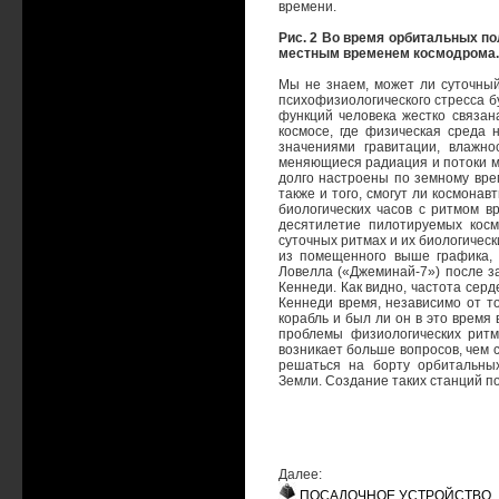
времени.
Рис. 2 Во время орбитальных п
местным временем космодрома. 
Мы не знаем, может ли суточный
психофизиологического стресса б
функций человека жестко связана
космосе, где физическая среда 
значениями гравитации, влажн
меняющиеся радиация и потоки ме
долго настроены по земному вре
также и того, смогут ли космонав
биологических часов с ритмом в
десятилетие пилотируемых косм
суточных ритмах и их биологичес
из помещенного выше графика, 
Ловелла («Джеминай-7») после з
Кеннеди. Как видно, частота сер
Кеннеди время, независимо от то
корабль и был ли он в это время
проблемы физиологических ритм
возникает больше вопросов, чем 
решаться на борту орбитальны
Земли. Создание таких станций по
Далее:
ПОСАДОЧНОЕ УСТРОЙСТВО.