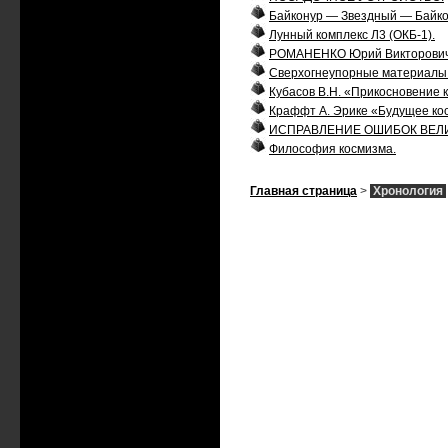
Байконур — Звездный — Байко
Лунный комплекс Л3 (ОКБ-1).
РОМАНЕНКО Юрий Викторович
Сверхогнеупорные материалы
Кубасов В.Н. «Прикосновение 
Краффт А. Эрике «Будущее ко
ИСПРАВЛЕНИЕ ОШИБОК ВЕЛ
Философия космизма.
Главная страница
>
Хронология