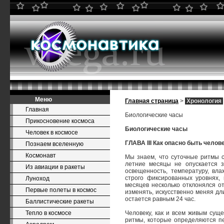
Меню
Главная страница
>
Хронология
Главная
Биологические часы
Прикосновение космоса
Биологические часы
Человек в космосе
ГЛАВА III Как опасно быть челов
Познаем вселенную
Космонавт
Мы знаем, что суточные ритмы с
летние месяцы не опускается з
Из авиации в ракеты
освещенность, температуру, в
строго фиксированных уровнях,
Луноход
месяцев несколько отклонялся о
Первые полеты в космос
изменять, искусственно меняя дл
остается равным 24 час.
Баллистические ракеты
Тепло в космосе
Человеку, как и всем живым сущ
ритмы, которые определяются пе