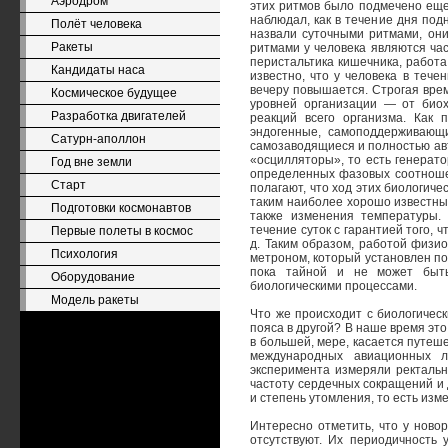
Аэродром
этих ритмов было подмечено еще 
наблюдал, как в течение дня по
Полёт человека
назвали суточными ритмами, он
Ракеты
ритмами у человека являются час
перистальтика кишечника, работа
Кандидаты наса
известно, что у человека в тече
вечеру повышается. Строгая вре
Космическое будущее
уровней организации — от биох
Разработка двигателей
реакций всего организма. Как 
эндогенные, самоподдерживающи
Сатурн-аполлон
самозаводящиеся и полностью авт
«осцилляторы», то есть генерат
Год вне земли
определенных фазовых соотноше
Старт
полагают, что ход этих биологиче
таким наиболее хорошо известны
Подготовки космонавтов
также изменения температуры. 
течение суток с гарантией того, ч
Первые полеты в космос
д. Таким образом, работой физио
Психология
метроном, который установлен по
пока тайной и не может быть
Оборудование
биологическими процессами.
Модель ракеты
Что же происходит с биологичес
пояса в другой? В наше время это
в большей, мере, касается путеш
международных авиационных ли
эксперимента измеряли ректальн
частоту сердечных сокращений и
и степень утомления, то есть изме
Интересно отметить, что у нов
отсутствуют. Их периодичность 