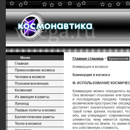
Меню
Главная страница
>
Хронология
Главная
Коммерция в космосе
Прикосновение космоса
Коммерция в космосе
Человек в космосе
III. ИСПОЛЬЗОВАНИЕ КОСМИЧЕ
Познаем вселенную
Космонавт
Коммерцию можно определить как
Она включает отыскание или прои
Из авиации в ракеты
и последующую продажу товара
космическом пространстве обсужда
Луноход
достигнет значительного оборота
Первые полеты в космос
такой точки зрения, полагают, чт
ибо, как утверждает современна
Баллистические ракеты
элементов, чему имеются прямы
Тепло в космосе
неизвестное на Земле, то, каким 
его собственную стоимость.