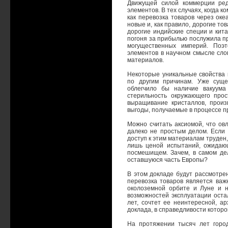
Движущей силой коммерции ред
элементов. В тех случаях, когда 
как перевозка товаров через ок
новые и, как правило, дорогие то
дорогие индийские специи и кит
погоня за прибылью послужила пр
могущественных империй. Поэт
элементов в научном смысле слов
материалов.
Некоторые уникальные свойства 
по другим причинам. Уже суще
облегчило бы наличие вакуума
стерильность окружающего прос
выращивание кристаллов, произ
выгоды, получаемые в процессе п
Можно считать аксиомой, что ов
далеко не простым делом. Если 
доступ к этим материалам труден,
лишь ценой испытаний, ожидающ
посмешищем. Зачем, в самом де
оставшуюся часть Европы?
В этом докладе будут рассмотре
перевозка товаров является ва
околоземной орбите и Луне и 
возможностей эксплуатации остал
лет, сочтет ее неинтересной, 
доклада, в справедливости которо
На протяжении тысяч лет горо