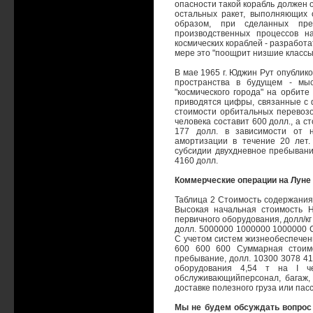
опасности такой корабль должен
остальных ракет, выполняющих 
образом, при сделанных пре
производственных процессов н
космических кораблей - разработ
мере это "поощрит низшие классы 
В мае 1965 г. Юджин Рут опублик
пространства в будущем - мыс
"космического города" на орбите
приводятся цифры, связанные с 
стоимости орбитальных перевозо
человека составит 600 долл., а с
177 долл. в зависимости от 
амортизации в течение 20 лет.
субсидии двухдневное пребывание
4160 долл.
Коммерческие операции на Луне
Таблица 2 Стоимость содержания
Высокая начальная стоимость Н
первичного оборудования, долл/кг
долл. 5000000 1000000 1000000 С
С учетом систем жизнеобеспечени
600 600 600 Суммарная стоимо
пребывание, долл. 10300 3078 41
оборудования 4,54 т на I че
обслуживающийперсонал, багаж,
доставке полезного груза или пасс
Мы не будем обсуждать вопрос 