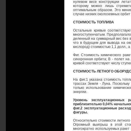
нулевом весе конструкции лета
которому можно лишь стремить
оптимальным образом. Это минима
случае низких околоземных орбит и
СТОИМОСТЬ ТОПЛИВА
Остальные кривые соответствую
многоступенчатым. Предполагалос
деленный на суммарный вес без ве
что в будущем для вывода на ок
кислород) стоимостью 1,1 долл., а 
Фиг. Стоимость химического раке
синхронная орбита; В - полет на 
кривой соответствуют числу ступе
СТОИМОСТЬ ЛЕТНОГО ОБОРУД
На фиг.1 указана стоимость топ
трассах Земля - Луна. Поскольку
только использование химическ
энергии.
Уровень эксплуатационных р
приблизительно 0,04% начальной 
фиг.2 эксплуатационные расхо
фигуры.
Относительно стоимости летного
Огромный выигрыш в этой сто
многократно используемых ракет