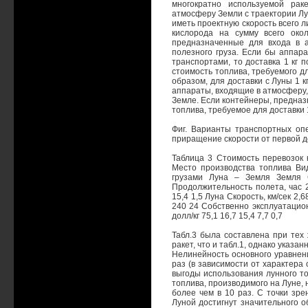
многократно используемой рак
атмосферу Земли с траектории Лун
иметь проектную скорость всего ли
кислорода на сумму всего око
предназначенные для входа в а
полезного груза. Если бы аппар
транспортами, то доставка 1 кг п
стоимость топлива, требуемого дл
образом, для доставки с Луны 1 к
аппараты, входящие в атмосферу,
Земле. Если контейнеры, предназ
топлива, требуемое для доставки 1
Фиг. Варианты транспортных опе
приращение скорости от первой до 
Таблица 3 Стоимость перевозок 
Место производства топлива Ви
грузами Луна – Земля Земля С
Продолжительность полета, час 2
15,4 1,5 Луна Скорость, км/сек 2,
240 24 Собственно эксплуатацион
долл/кг 75,1 16,7 15,4 7,7 0,7
Табл.3 была составлена при тех
ракет, что и табл.1, однако указа
Нелинейность основного уравнени
раз (в зависимости от характера
выгоды использования лунного то
топлива, производимого на Луне, 
более чем в 10 раз. С точки зр
Луной достигнут значительного 