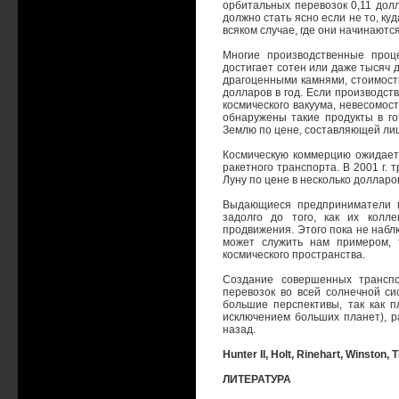
орбитальных перевозок 0,11 дол
должно стать ясно если не то, ку
всяком случае, где они начинаютс
Многие производственные проц
достигает сотен или даже тысяч 
драгоценными камнями, стоимость
долларов в год. Если производст
космического вакуума, невесомос
обнаружены такие продукты в го
Землю по цене, составляющей ли
Космическую коммерцию ожидает
ракетного транспорта. В 2001 г.
Луну по цене в несколько долларов
Выдающиеся предприниматели п
задолго до того, как их колл
продвижения. Этого пока не набл
может служить нам примером, 
космического пространства.
Создание совершенных транспо
перевозок во всей солнечной с
большие перспективы, так как 
исключением больших планет), р
назад.
Hunter II, Holt, Rinehart, Winstоn, T
ЛИТЕРАТУРА