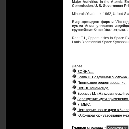
Major Activities in the Atomic 
Commission, U. S. Government Prin
Minerals Yearbook, 1962, United Stat
Вице-президент фирмы "Локхид"
сумма была уплачена индейцам
крупнейшие банки Уолл-стрита. -
Root E L, Opportunities in Space Exp
Louis Bicentennial Space Symposium
Далее:
ВОЙНА….
Глава III. Воздушная оболочка 
Прогнозное ориентирование.
Путь в Пенемюнде.
Борисов М. «На космической в
Зарождение идеи применения
7. МЫС.
Некоторые новые идеи в биоло
Ю.Кондратюк «Завоевание меж
Главная страница
>
Хронология