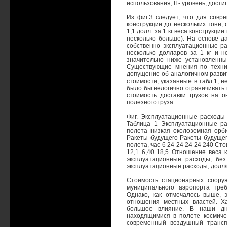
использования; II - уровень, дос
Из фиг.3 следует, что для сов
конструкции до нескольких тонн,
1,1 долл. за 1 кг веса конструкци
несколько больше). На основе да
собственно эксплуатационные ра
несколько долларов за 1 кг и 
значительно ниже установленны
Существующие мнения по техни
допущение об аналогичном развит
стоимости, указанные в табл.1, 
было бы нелогично ограничивать 
стоимость доставки грузов на о
полезного груза.
Фиг. Эксплуатационные расходы
Таблица 1 Эксплуатационные р
полета низкая околоземная орб
Ракеты будущего Ракеты будущег
полета, час 6 24 24 24 24 240 Сто
12,1 6,40 18,5 Отношение веса к
эксплуатационные расходы, без
эксплуатационные расходы, долл/кг
Стоимость стационарных соору
муниципального аэропорта тре
Однако, как отмечалось выше, 
отношения местных властей. Ха
большое влияние. В наши дн
находящимися в полете космиче
современный воздушный трансп