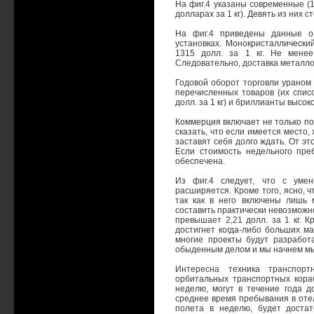
На фиг.4 указаны современные (
долларах за 1 кг). Девять из них 
На фиг.4 приведены данные о 
установках. Монокристаллически
1315 долл. за 1 кг. Не менее
Следовательно, доставка металло
Годовой оборот торговли ураном 
перечисленных товаров (их списо
долл. за 1 кг) и бриллианты высоко
Коммерция включает не только по
сказать, что если имеется место,
заставят себя долго ждать. От э
Если стоимость недельного пре
обеспечена.
Из фиг.4 следует, что с уме
расширяется. Кроме того, ясно, 
так как в него включены лишь 
составить практически невозможно
превышает 2,21 долл. за 1 кг. К
достигнет когда-либо больших ма
многие проекты будут разработ
обыденным делом и мы начнем мы
Интересна техника транспорт
орбитальных транспортных кора
неделю, могут в течение года д
среднее время пребывания в отел
полета в неделю, будет достат