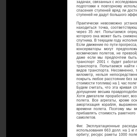
задачах, связанных с исследован
подготовки к повторному исполь
спасения ступеней вряд ли дост
ступеней не дадут большого эффе
Практически невозможно устано
находиться точка, соответствую
через 35 лет. Попытаемся опред
которого она может быть снижена.
спутника. В текущем году исполня
Если движение по пути прогресса,
консерваторы могут предполож
космических полетов, не превзо
даже если мы предпочтем быть 
транспорт 2001 г. будет работ
транспорта. Попытаемся найти 
видов транспорта. Несомненно, т
километр, нельзя непосредствен
покрыть любое расстояние без за
стоимости топлива) на 1 час поле
Будем считать, что эта кривая с
допущение весьма правдоподобно
Хотя двигатели проработают, воз
полета. Все агрегаты, кроме ос
амортизация корабля, выраженн
времени полета. Поэтому мы м
прибавлять стоимость ракетного
самолетов.
Фиг. Эксплуатационные расход
использования 663 долл. на 1 кг п
орбиту; ресурс ракеты 1000 пол