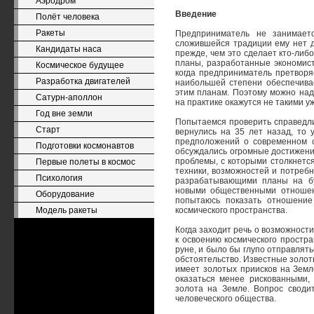
Аэродром
Введение
Полёт человека
Ракеты
Предприниматель не занимаетс
сложившейся традиции ему нет д
Кандидаты наса
прежде, чем это сделает кто-либо
планы, разработанные экономист
Космическое будущее
когда предприниматель претворя
Разработка двигателей
наибольшей степени обеспечивае
этим планам. Поэтому можно над
Сатурн-аполлон
на практике окажутся не такими у
Год вне земли
Попытаемся проверить справедлив
Старт
вернулись на 35 лет назад, то 
предположений о современном с
Подготовки космонавтов
обсуждались огромные достижени
проблемы, с которыми столкнетс
Первые полеты в космос
техники, возможностей и потребн
Психология
разрабатывающими планы на бу
новыми общественными отношен
Оборудование
попытаюсь показать отношение
Модель ракеты
космического пространства.
Когда заходит речь о возможност
к освоению космического простра
руне, и было бы глупо отправлять
обстоятельство. Известные золоты
имеет золотых приисков на Земл
оказаться менее рискованными,
золота на Земле. Вопрос сводит
человеческого общества.