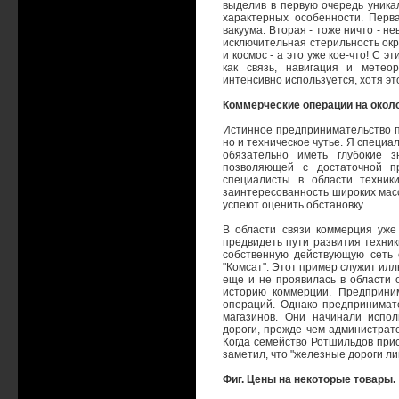
выделив в первую очередь уника
характерных особенности. Перва
вакуума. Вторая - тоже ничто - не
исключительная стерильность окр
и космос - а это уже кое-что! С 
как связь, навигация и метео
интенсивно используется, хотя эт
Коммерческие операции на окол
Истинное предпринимательство п
но и техническое чутье. Я специа
обязательно иметь глубокие з
позволяющей с достаточной пр
специалисты в области техники
заинтересованность широких масс
успеют оценить обстановку.
В области связи коммерция уже
предвидеть пути развития техники
собственную действующую сеть 
"Комсат". Этот пример служит ил
еще и не проявилась в области 
историю коммерции. Предприни
операций. Однако предпринимат
магазинов. Они начинали испо
дороги, прежде чем администрато
Когда семейство Ротшильдов прис
заметил, что "железные дороги л
Фиг. Цены на некоторые товары.