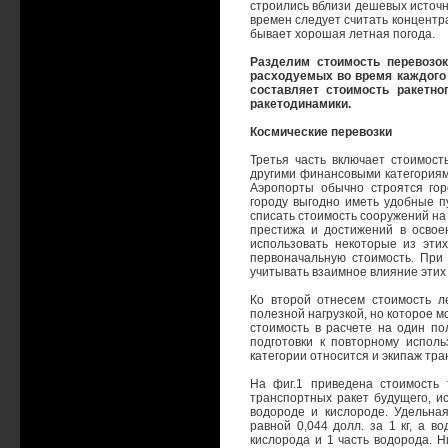
строились вблизи дешевых источн
времен следует считать концент
бывает хорошая летная погода.
Разделим стоимость перевозок
расходуемых во время каждого 
составляет стоимость ракетно
ракетодинамики.
Космические перевозки
Третья часть включает стоимост
другими финансовыми категориями
Аэропорты обычно строятся гор
городу выгодно иметь удобные п
списать стоимость сооружений на 
престижа и достижений в освоен
использовать некоторые из эти
первоначальную стоимость. При
учитывать взаимное влияние этих
Ко второй отнесем стоимость л
полезной нагрузкой, но которое м
стоимость в расчете на один по
подготовки к повторному исполь
категории относится и экипаж тра
На фиг.1 приведена стоимость 
транспортных ракет будущего, 
водороде и кислороде. Удельна
равной 0,044 долл. за 1 кг, а в
кислорода и 1 часть водорода. Н