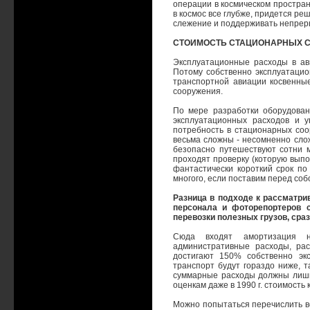
операции в космическом простран
в космос все глубже, придется ре
слежение и поддерживать непрер
СТОИМОСТЬ СТАЦИОНАРНЫХ 
Эксплуатационные расходы в ав
Потому собственно эксплуатацио
транспортной авиации косвенны
сооружения.
По мере разработки оборудова
эксплуатационных расходов и у
потребность в стационарных соо
весьма сложны - несомненно слож
безопасно путешествуют сотни м
проходят проверку (которую выпол
фантастически короткий срок п
многого, если поставим перед соб
Разница в подходе к рассматр
персонала и фоторепортеров с
перевозки полезных грузов, сра
Сюда входят амортизация на
административные расходы, ра
достигают 150% собственно эк
транспорт будут гораздо ниже, т
суммарные расходы должны лишь
оценкам даже в 1990 г. стоимость 
Можно попытаться перечислить в