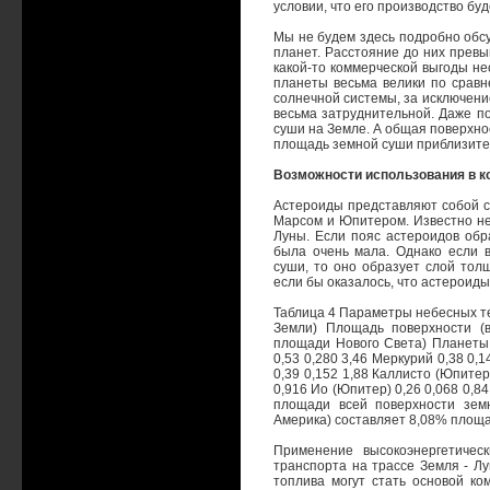
условии, что его производство буд
Мы не будем здесь подробно обсу
планет. Расстояние до них превы
какой-то коммерческой выгоды н
планеты весьма велики по сравн
солнечной системы, за исключени
весьма затруднительной. Даже п
суши на Земле. А общая поверхно
площадь земной суши приблизитель
Возможности использования в к
Астероиды представляют собой с
Марсом и Юпитером. Известно не
Луны. Если пояс астероидов обр
была очень мала. Однако если 
суши, то оно образует слой тол
если бы оказалось, что астероиды
Таблица 4 Параметры небесных те
Земли) Площадь поверхности (
площади Нового Света) Планеты З
0,53 0,280 3,46 Меркурий 0,38 0,
0,39 0,152 1,88 Каллисто (Юпитер)
0,916 Ио (Юпитер) 0,26 0,068 0,8
площади всей поверхности зем
Америка) составляет 8,08% площа
Применение высокоэнергетичес
транспорта на трассе Земля - Лу
топлива могут стать основой ко