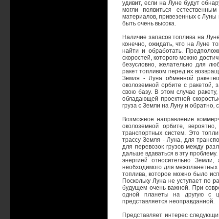
удивит, если на Луне будут обн
могли появиться естественным
материалов, привезенных с Луны 
быть очень высока.
Наличие запасов топлива на Луне
конечно, ожидать, что на Луне т
найти и обработать. Предположи
скоростей, которого можно достич
безусловно, желательно для лю
ракет топливом перед их возвращ
Земля - Луна обменной ракетно
околоземной орбите с ракетой, 
свою базу. В этом случае ракету
обладающей проектной скоростью 
груза с Земли на Луну и обратно, с
Возможное направление коммерч
околоземной орбите, вероятно
транспортных систем. Это топли
трассу Земля - Луна, для трансп
для перевозок грузов между раз
дальше вдаваться в эту проблему.
энергией относительно Земли,
необходимого для межпланетных 
топлива, которое можно было ис
Поскольку Луна не уступает по р
будущем очень важной. При совр
одной планеты на другую с ц
представляется неоправданной.
Представляет интерес следующий