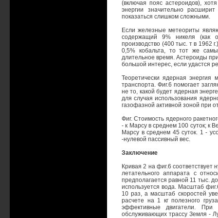
(включая пояс астероидов), хот
энергии значительно расширит
показаться слишком сложными.
Если железные метеориты являю
содержащий 9% никеля (как о
производство (400 тыс. т в 1962 
0,5% кобальта, то тот же сам
длительное время. Астероиды при
большой интерес, если удастся р
Теоретически ядерная энергия 
транспорта. Фиг.6 помогает загл
не то, какой будет ядерная энерге
для случая использования ядерно
газофазной активной зоной при о
Фиг. Стоимость ядерного ракетно
- к Марсу в среднем 100 суток; к 
Марсу в среднем 45 суток. 1 - у
-нулевой пассивный вес.
Заключение
Кривая 2 на фиг.6 соответствует н
летательного аппарата с относ
предполагается равной 11 тыс. до
используется вода. Масштаб фиг.
10 раз, а масштаб скоростей уве
расчете на 1 кг полезного груз
эффективные двигатели. При 
обслуживающих трассу Земля - Лун