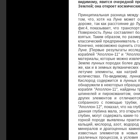
видимому, явится очередной п
Землей; она откроет космически
Принципиальная разница между 
том, что, хотя на Луне может о
дороже, так как расстояние до Л
фиг.4, показывает, что транспо
Поверхность Луны составляет б
взятых. Таким образом, по разме
классический предприниматель с 
Конечно, невозможно оценить сто
Луне. [Первые результаты иссл
кораблей "Аполлон-11" и "Аполло
материалы, которые можно извлеч
Землю лунных породах более друг
же, как и в земных вулканических
летучие элементы, как натрий
количествах. По-видимому, лун
Кислород содержится в лунных п
обнаружили в некоторых образцах
корабля "Аполлон-11", найдены 
шпинелей и пироксманитом, они
других элементов и отличаютс
собранного с помощью трубки, 
"Аполлон-12", показал, что на гл
данная глубина мала, это открыт
глубин, могут содержать какие-т
горной породе выявлены практич
кальций, кислород, азот, водород
минералов и драгоценных камне
известных элементов в новых 
различных процессов, а условия 