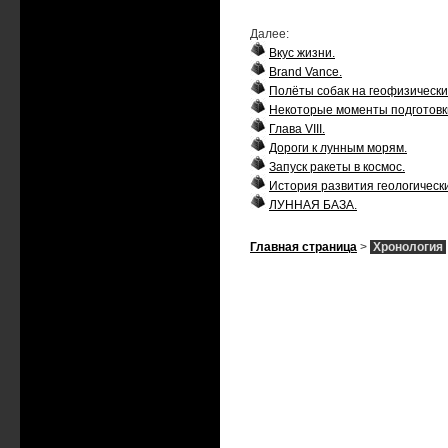
Далее:
Вкус жизни.
Brand Vance.
Полёты собак на геофизически
Некоторые моменты подготовки
Глава VIII.
Дороги к лунным морям.
Запуск ракеты в космос.
История развития геологическ
ЛУННАЯ БАЗА.
Главная страница
>
Хронология