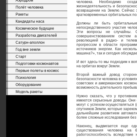
Аэродром
человека. Необходимо соз
жизнедеятельность и безопасност
Полёт человека
возвращении на Землю. Сейчас 
Ракеты
кратковременных орбитальных по
Кандидаты наса
Должны ли быть орбитальные
непосредственного участия чело
Космическое будущее
Эти вопросы не случайны. О
Разработка двигателей
совершенствованием систем а
революцией в радио- и телеви
Сатурн-аполлон
прогрессом в области програм
источников энергии. Как неско
Год вне земли
машина?», так и сегодня обсужда
Старт
И вот здесь-то мы подходим к во
Подготовки космонавтов
на орбитах вокруг Земли.
Первые полеты в космос
Второй важный довод сторонн
Психология
безопасности человека в условия
советских и американских космон
Оборудование
возможность длительного пребыва
Модель ракеты
Нужно сказать, что у противник
имеются серьезные доводы. Они с
могут с успехом осуществляться 
спутников Земли, которые зареко
дальнейшим развитием автомати
более сложные исследования без 
Наконец, выдвигается еще од
существования человека на 
работоспособность вследствие 