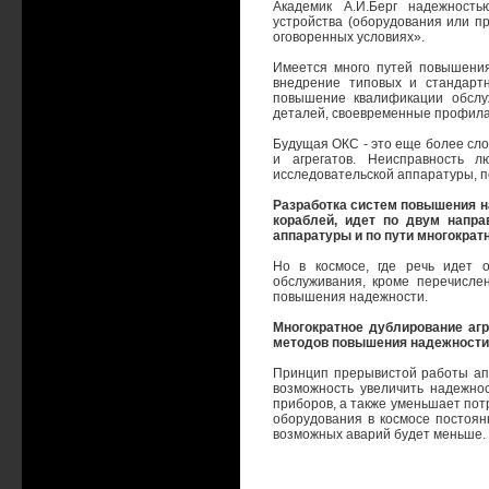
Академик А.И.Берг надежность
устройства (оборудования или п
оговоренных условиях».
Имеется много путей повышения
внедрение типовых и стандарт
повышение квалификации обслу
деталей, своевременные профилак
Будущая ОКС - это еще более сл
и агрегатов. Неисправность 
исследовательской аппаратуры, п
Разработка систем повышения н
кораблей, идет по двум напра
аппаратуры и по пути многократн
Но в космосе, где речь идет 
обслуживания, кроме перечисл
повышения надежности.
Многократное дублирование аг
методов повышения надежности 
Принцип прерывистой работы ап
возможность увеличить надежнос
приборов, а также уменьшает потр
оборудования в космосе постоян
возможных аварий будет меньше.