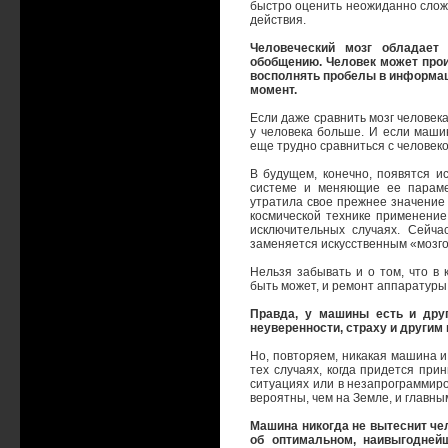
быстро оценить неожиданно слож
действия.
Человеческий мозг обладает
обобщению. Человек может прои
восполнять пробелы в информац
момент.
Если даже сравнить мозг человек
у человека больше. И если маши
еще трудно сравниться с человеко
В будущем, конечно, появятся 
системе и меняющие ее парамет
утратила свое прежнее значение 
космической технике применение
исключительных случаях. Сейча
заменяется искусственным «мозго
Нельзя забывать и о том, что в 
быть может, и ремонт аппаратуры
Правда, у машины есть и друг
неуверенности, страху и другим
Но, повторяем, никакая машина и
тех случаях, когда придется пр
ситуациях или в незапрограммиро
вероятны, чем на Земле, и главн
Машина никогда не вытеснит че
об оптимальном, наивыгодней