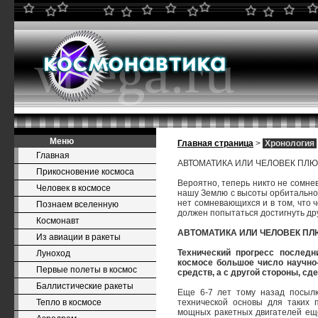
Меню
Главная страница
>
Хронология
Главная
АВТОМАТИКА ИЛИ ЧЕЛОВЕК ПЛЮ
Прикосновение космоса
Вероятно, теперь никто не сомнев
Человек в космосе
нашу Землю с высоты орбитальног
нет сомневающихся и в том, что 
Познаем вселенную
должен попытаться достигнуть др
Космонавт
АВТОМАТИКА ИЛИ ЧЕЛОВЕК ПЛ
Из авиации в ракеты
Технический прогресс последн
Луноход
космосе большое число научно
Первые полеты в космос
средств, а с другой стороны, 
Баллистические ракеты
Еще 6-7 лет тому назад посылк
Тепло в космосе
технической основы для таких 
мощных ракетных двигателей еще