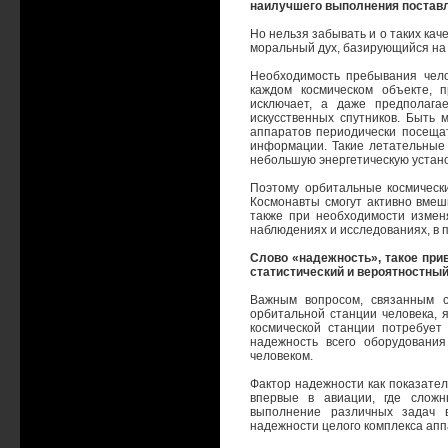
наилучшего выполнения постав
Но нельзя забывать и о таких каче
моральный дух, базирующийся на 
Необходимость пребывания чело
каждом космическом объекте, 
исключает, а даже предполага
искусственных спутников. Быть
аппаратов периодически посещат
информации. Такие летательные 
небольшую энергетическую установк
Поэтому орбитальные космически
Космонавты смогут активно вмеши
также при необходимости изменя
наблюдениях и исследованиях, в
Слово «надежность», такое при
статистический и вероятностный
Важным вопросом, связанным с
орбитальной станции человека, 
космической станции потребует
надежность всего оборудовани
человеком.
Фактор надежности как показател
впервые в авиации, где сложн
выполнение различных задач 
надежности целого комплекса апп