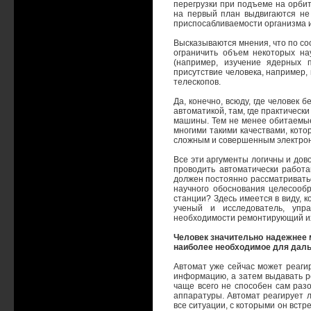
перегрузки при подъеме на орбиту
на первый план выдвигаются не
приспосабливаемости организма и 
Высказываются мнения, что по со
ограничить объем некоторых н
(например, изучение ядерных 
присутствие человека, например,
телескопов.
Да, конечно, всюду, где человек
автоматикой, там, где практичес
машины. Тем не менее обитаемые
многими такими качествами, кото
сложным и совершенным электро
Все эти аргументы логичны и дов
проводить автоматически работ
должен постоянно рассматриватьс
научного обоснования целесооб
станции? Здесь имеется в виду, к
ученый и исследователь, упр
необходимости ремонтирующий и
Человек значительно надежнее
наиболее необходимое для даль
Автомат уже сейчас может реаги
информацию, а затем выдавать ре
чаще всего не способен сам раз
аппаратуры. Автомат реагирует 
все ситуации, с которыми он встр