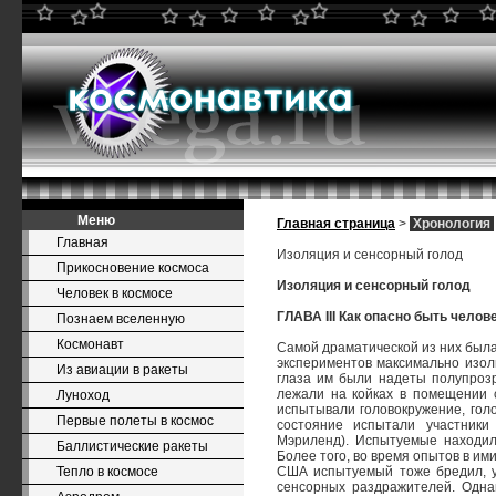
Меню
Главная страница
>
Хронология
Главная
Изоляция и сенсорный голод
Прикосновение космоса
Изоляция и сенсорный голод
Человек в космосе
ГЛАВА III Как опасно быть челов
Познаем вселенную
Космонавт
Самой драматической из них была
экспериментов максимально изоли
Из авиации в ракеты
глаза им были надеты полупроз
лежали на койках в помещении 
Луноход
испытывали головокружение, голо
Первые полеты в космос
состояние испытали участники
Мэриленд). Испытуемые находил
Баллистические ракеты
Более того, во время опытов в и
Тепло в космосе
США испытуемый тоже бредил, у
сенсорных раздражителей. Одна