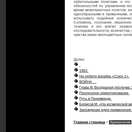
орбитальными полетами, и что
обязанностей по управлению ко
время межпланетных полетов, ко
однообразными и привычными, ле
испытывать подобные психичес
Соломона, «сознание, лишенное
течению и его влечет неумол
последовательности, количества,
чувства яркие многоцветные галл
Далее:
.
1962.
На орбите корабль «Союз-1».
ВОЙНА….
Глава III. Воздушная оболочка 
Прогнозное ориентирование.
Путь в Пенемюнде.
Борисов М. «На космической в
Зарождение идеи применения
Главная страница
>
Хронология