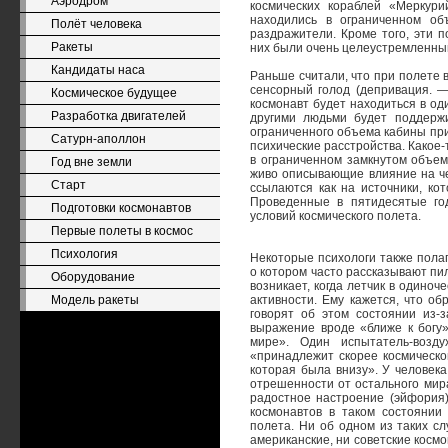
Аэродром
космических кораблей «Меркури
находились в ограниченном об
Полёт человека
раздражители. Кроме того, эти 
Ракеты
них были очень целеустремленны
Кандидаты наса
Раньше считали, что при полете 
сенсорный голод (депривация. —
Космическое будущее
космонавт будет находиться в од
Разработка двигателей
другими людьми будет поддерж
ограниченного объема кабины пр
Сатурн-аполлон
психические расстройства. Какое
в ограниченном замкнутом объеме
Год вне земли
живо описывающие влияние на че
Старт
ссылаются как на источники, ко
Проведенные в пятидесятые го
Подготовки космонавтов
условий космического полета.
Первые полеты в космос
Психология
Некоторые психологи также пола
о котором часто рассказывают п
Оборудование
возникает, когда летчик в одино
Модель ракеты
активности. Ему кажется, что о
говорят об этом состоянии из-з
выражение вроде «ближе к богу»
мире». Один испытатель-возд
«принадлежит скорее космическом
которая была внизу». У человека
отрешенности от остального мир
радостное настроение (эйфория)
космонавтов в таком состоянии
полета. Ни об одном из таких с
американские, ни советские косм