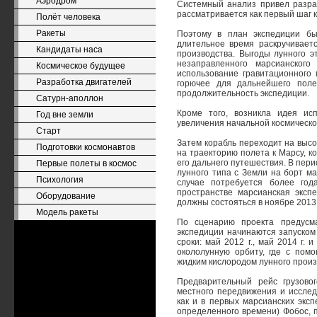
Аэродром
Системный анализ привел разра
рассматривается как первый шаг 
Полёт человека
Ракеты
Поэтому в план экспедиции бы
длительное время раскручивает
Кандидаты наса
производства. Выгоды лунного э
незаправленного марсианског
Космическое будущее
использование гравитационного
Разработка двигателей
горючее для дальнейшего поле
продолжительность экспедиции.
Сатурн-аполлон
Кроме того, возникла идея ис
Год вне земли
увеличения начальной космической
Старт
Затем корабль переходит на высо
Подготовки космонавтов
на траекторию полета к Марсу, к
его дальнего путешествия. В пер
Первые полеты в космос
лунного типа с Земли на борт ма
Психология
случае потребуется более год
пространстве марсианская эксп
Оборудование
должны состояться в ноябре 2013 г
Модель ракеты
По сценарию проекта предусма
экспедиции начинаются запуско
сроки: май 2012 г., май 2014 г.
окололунную орбиту, где с пом
жидким кислородом лунного произв
Предварительный рейс грузово
местного передвижения и исслед
как и в первых марсианских эксп
определенного времени) Фобос, 