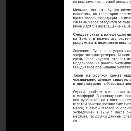
на нем комплекс научной аппарат
Меньше года потребуется косми
планетами по траектории перелет
время второй экспедиции - в июл
системе Марса отводится от года 
июне 2020 г., а возвращение на Зем
Следует указать на еще один п
на Земле в результате экстен
продумывать возможные последс
Значение Луны в осуществлен
энергетического резерва . Многи
среды, планируется отрабаты
моделирование работы экспедици
600-дневное пребывание экипажа 
Такой же хрупкой может ока
чрезвычайно ценным свидетель
вторжения ведет к безвозвратно
Одна из проблем - сохранение газ
атмосферой. В окололунном прос
она чувствительна к посторонне
взлетом ракетно-космических сист
массе) с самой газовой оболоч
экспедицией в 1969 г. масса о
месяцев. По другим данным, сле
лет.