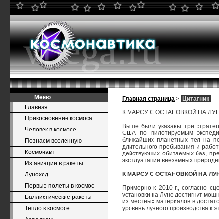
Меню
Главная страница
>
Цитатник
Главная
К МАРСУ С ОСТАНОВКОЙ НА ЛУ
Прикосновение космоса
Выше были указаны три стратег
Человек в космосе
США по пилотируемым экспеди
ближайших планетных тел на пе
Познаем вселенную
длительного пребывания и работ
Космонавт
действующих обитаемых баз, пре
эксплуатации внеземных природн
Из авиации в ракеты
К МАРСУ С ОСТАНОВКОЙ НА ЛУ
Луноход
Первые полеты в космос
Примерно к 2010 г., согласно 
установки на Луне достигнут мощ
Баллистические ракеты
из местных материалов в достат
Тепло в космосе
уровень лунного производства к э