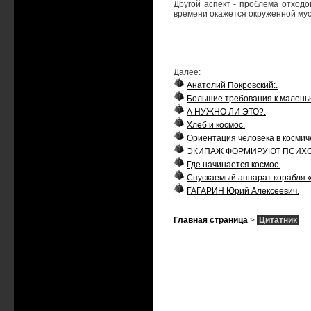
Другой аспект - проблема отходо
времени окажется окруженной му
Далее:
Анатолий Покровский:.
Большие требования к малень
А НУЖНО ЛИ ЭТО?.
Хлеб и космос.
Ориентация человека в космич
ЭКИПАЖ ФОРМИРУЮТ ПСИХО
Где начинается космос.
Спускаемый аппарат корабля 
ГАГАРИН Юрий Алексеевич.
Главная страница
>
Цитатник