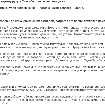
аждому руку: «Спасибо, товарищи», — и ушел.
огрызнулся белобрысый. — Когда о ней не говорят — легче.
 головы до ног оценивающим взглядом, потрогал его плечи, похлопал по сп
я свой аэродром, свои самолеты. Вместе с ними приехал и инструктор с
 на деле оказался добродушным и мягким. Ругаться не умел. Тряхнет густы
ай ему волю, будет летать и день и ночь, без устали. Позавтракает прямо в
 мол, как надо осваивать воздушную стихию.
ше не было «козлов». Шилов отучил. Инструктор и впрямь сгонял с него семь 
та и мотора знает хорошо, эксплуатирует грамотно. Трудолюбив, Пилотаж в 
сь посадка: нет - нет да и «даст козла». Самолет прыгает как на ухабах. Пр
!» И тут же снова на посадку: «Смотри, до земли один метр. Смотри и уч
, уходит на второй круг и все повторяет: «До земли один метр. Один! Заруби 
о здорово! Бывали дома дни, что промелькнут неприметные, будничные, в ц
А такие, как у нас в школе, пролетают на крыльях солнца и прозрачного не
уки...»
Серые дни с холодными ветрами сменились солнечными, по-весеннему све
 над степью журавли, гуси, утки, и казалось, никогда не кончится этот перел
присягу. Скажу тебе, не просто дать слово трудиться и нести службу, как эт
ешенности от будничных забот и настроений. Это и не было борьбой с са
бе...»