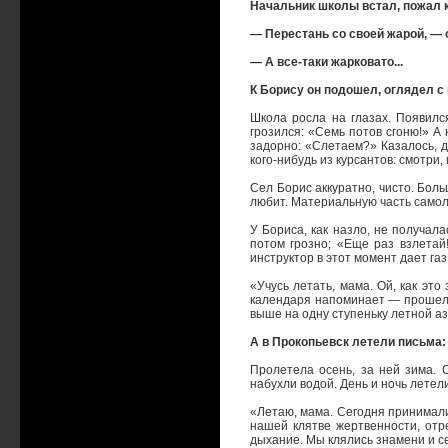
Начальник школы встал, пожал к
— Перестань со своей жарой, — 
— А все-таки жарковато...
К Борису он подошел, оглядел с
Школа росла на глазах. Появилс
грозился: «Семь потов сгоню!» А
задорно: «Слетаем?» Казалось, д
кого-нибудь из курсантов: смотри,
Сел Борис аккуратно, чисто. Боль
любит. Материальную часть самоле
У Бориса, как назло, не получала
потом грозно; «Еще раз взлетай
инструктор в этот момент дает газ
«Учусь летать, мама. Ой, как эт
календаря напоминает — прошел. 
выше на одну ступеньку летной азб
А в Прокопьевск летели письма:
Пролетела осень, за ней зима. 
набухли водой. День и ночь летели
«Летаю, мама. Сегодня принимали 
нашей клятве жертвенности, отр
дыхание. Мы клялись знамени и се