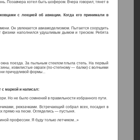
нь. Позавчера хотел быть шофером. Вчера говорил; тянет в
ковцами с лекцией об авиации. Когда его принимали в
емени. Он увлекается авиамоделизмом. Пытается соорудить
ет физики наполнился удушливым дымом и треском. Ребята
 окна поезда. За пыльным стеклом плыла степь. На первый
изины, извилистые овраги (по-степному — балки) с волчьими
ени причудливой формы...
 с маркой и написал:
ери. Но не было сомнений в правильности избранного пути.
нчиками, рюкзачками. Встречающий собрал всех, посадил в
ых прямо на песке. Огляделись — пустыня.
 иной профессии. Я буду только летчиком...»