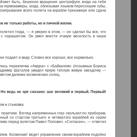
Может быть, бешеное вращение центрифуги, когда на тебя
ра гермокамеры, когда, облизывая языком пересохшие губы,
роигрывание всего полета на корабле-тренажере или сдача
 не только работы, но и личной жизни.
олетел тогда, — я уверен в этом, — он сделал бы все, что
и с парашютом. Он умел внести этакую веселость в наши
н не подает и виду. Словно все хорошо, все нормально.
чалась перекличка «Амура» с «Байкалом» (позывные Бориса
ладимир Шаталов увидел яркую теплую живую звездочку —
ветом далеких космических солнц.
Но ведь не зря сказано: шаг великий и первый. Первый!
м и стыковка.
практики. Взгляд напряженных глаз скользил по приборам,
ный со стартом третьего и четвертого кораблей из серии
тливо перед взлетом Павел Попович. «Согласен», — ответил
аблем. Космонавт ведет управление своим кораблем подобно