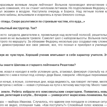
 с красивым волевым лицом лейтенант Волынов производил впечатление с
 было сомнения, что он станет неплохим летчиком. Но подполковник Федорец 
ал экзамен в воздухе. Наступила очередь и Бориса. Над летным полем к
екло кабины, вспыхивали и искрились в лучах блеклого солнца.
 птицы. Скоро разлетимся по строевым частям, кто куда...»
опытный инструктор. Так?
тисто загудела двигателем и, промелькнув над взлетной полосой, решительн
азания их не вызывали тревоги. Самолет шел с набором высоты. Волынов пи
трого по маршруту. За облаками Федорец несколько раз создавал ему сложн
о демонстрировал все свое умение, все, что познал и приобрел в училище
ерк их чувствую. Хороший ученик впитывает в себя характер учителя. Это
Вы знаете Шилова и старшего лейтенанта Решетова?
м, искал и находил в небе условную цель, атаковал, фиксируя стрельбу на
ь вместе с ним и попал под «опеку» дяди Вани, говорили: «Молодые перенима
 и ночью, в ясные, солнечные дни, когда видимость, как говорят летчики, мил
стреча с небом — новая ступенька на пути к летному мастерству. Много таких
а земле. Ребята избрали его комсомольским секретарем. Появились нов
ия, репетиция в клубе... Вечером — университет марксизма-ленинизма. Ка
ира — майора Иванова. Случалось, что вдвоем они попадали в сложные ситу
го не видно, сплошная тьма. «Как поступить?» Спокойный голос комэска —