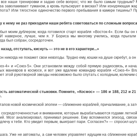
все наши тренировки и задаю себе вопрос; что же было самым трудным? 
аза заволакивает туманом, а кровь пульсирует в висках? Или изнуряющая жа
 пота? Или тягостное одиночество первого пребывания в камере тишины? П
у к нему не раз приходили наши ребята советоваться по сложным вопросам
ыл моим дублером, когда готовился старт корабля «Восток-4». Если бы он п
 И наверное, лучше, чем я. У Бориса мы многому учились, когда прыгал
егда был собран, сосредоточен.
азад, отступать, киснуть — это не в его характере...»
 он никогда не покажет свои невзгоды. Трудно ему, кошки на душе скребут, а о
Союз-4» и «Союз-5». Они установили между собой прямую радиосвязь, и на
ых маневров в космосе, и вот уже вдалеке командир корабля «Союз-4» В
вет этой рукотворной звезды невозможно было спутать с холодным, колючим с
ть автоматической стыковки. Помните, «Космос» — 186 и 188, 212 и 21 
.
тапов новой космической эпопеи — сближение кораблей, причаливание, а зате
 сосредоточенностью и вниманием, которые вырабатываются годами летной 
ий. Мозг анализировал, принимал решение. Ему вспомнился эпизод, связан
одлечу к тебе. Кто увидит первым, выиграет пари. Согласен?» — спросил шу
 шага. Уже не автоматы, а сам человек управляет идущим на сближение кор