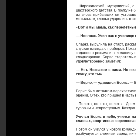
...Широкоплечий, мускулистый,
шахтерского детства. В полку не
из вновь прибывших он устраив
мотылькам, хлопья ударялись в ст
«Вот и мы, мама, как перелетные
— Неплохо. Учил вас в училище 
Спарка вырулила на старт, раска
спуская взгляда с приборов. Пок
заданного режима и вел машину с
хладнокровно. Борис старательн
удовлетворенно заметил:
— Нет. Незнаком с ними. Но поч
скажу, кто ты».
— Верно, — удивился Борис. — 
Борис был летчиком-перехватчико
оценки. О тех, кто пришел в част
...Полеты, полеты, полеты... Днем
суровым и неприступным. Каждая в
Учился Борис в небе, учился н
классах, спортивные соревнован
Потом он учился у нового команд
разбушуется снежный заряд, ниче