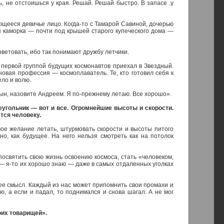
, не отстоишься у края. Решай. Решай быстро. В запасе .у
ющееся девичье лицо. Когда-то с Тамарой Савиной, дочерью
я каморка — почти под крышей старого купеческого дома —
оветовать, ибо так понимают дружбу летчики.
 первой группой будущих космонавтов приехал в Звездный.
овая профессия — космоплаватель. Те, кто готовил себя к
ело и волю.
ын, назовите Андреем. Я по-прежнему летаю. Все хорошо».
реугольник — вот и все. Огромнейшие высоты и скорости.
тся человеку.
ое желание летать, штурмовать скорости и высоты питого
чно, как будущее. На него нельзя смотреть как на потолок
посвятить свою жизнь освоению космоса, стать «человеком,
 — я-то их хорошо знаю — даже в самых отдаленных уголках
ее смысл. Каждый из нас может припомнить свои промахи и
, а если и падал, то поднимался и снова шагал. А не мог
оих товарищей».