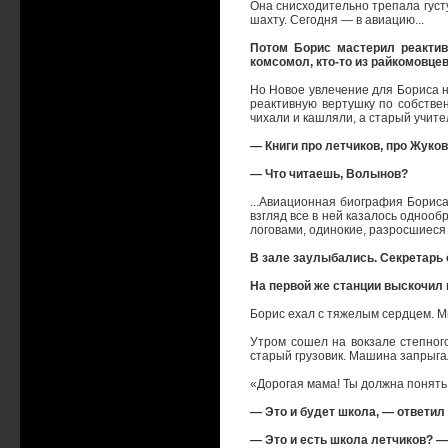
Она снисходительно трепала густ
шахту. Сегодня — в авиацию...
Потом Борис мастерил реактив
комсомол, кто-то из райкомовце
Но Новое увлечение для Бориса 
реактивную вертушку по собстве
чихали и кашляли, а старый учит
— Книги про летчиков, про Жуков
— Что читаешь, Волынов?
...Авиационная биография Бориса
взгляд все в ней казалось однооб
логовами, одинокие, разросшиеся
В зале заулыбались. Секретарь 
На первой же станции выскочил н
Борис ехал с тяжелым сердцем. Мы
Утром сошел на вокзале степного
старый грузовик. Машина запрыгал
«Дорогая мама! Ты должна понять, 
— Это и будет школа, — ответил 
— Это и есть школа летчиков? 