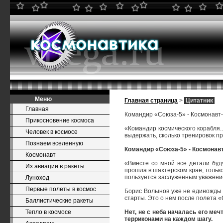
Меню
Главная страница
>
Цитатник
Главная
Командир «Союза-5» - Космонавт
Прикосновение космоса
«Командир космического корабля..
Человек в космосе
выдержать, сколько тренировок пр
Познаем вселенную
Командир «Союза-5» - Космонав
Космонавт
«Вместе со мной все детали буду
Из авиации в ракеты
прошла в шахтерском крае, тольк
пользуется заслуженным уважение
Луноход
Первые полеты в космос
Борис Волынов уже не единожды б
старты. Это о нем после полета 
Баллистические ракеты
Тепло в космосе
Нет, не с неба началась его меч
терриконами на каждом шагу.