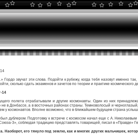
-14
.» Гордо звучат эти слова. Подойти к рубежу, когда тебя назовут именно так
ойти, сколько сдать экзаменов и зачетов по теории и практике космического д
т-14
щего полета отрабатывали и другие космонавты. Один из них принадлежал к
о не в Донбассе, а в восточных районах страны. Темноволосый и черноглазый
м у космонавтов. Вполне возможно, что в ближайшем будущем страна услышит
ыл дублером. Подготовку к встрече с космосом начал еще с А. Николаевым и 
«Союза-3», соблюдая традицию представлять товарищей, писал в «Правде» Ге
та. Наоборот, его тянуло под землю, как и многих других мальчишек, кот