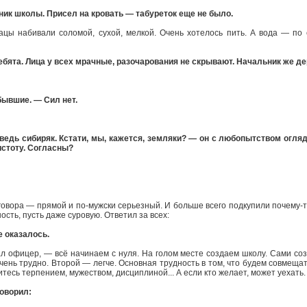
ник школы. Присел на кровать — табуреток еще не было.
ацы набивали соломой, сухой, мелкой. Очень хотелось пить. А вода — по 
ебята. Лица у всех мрачные, разочарования не скрывают. Начальник же де
бывшие. — Сил нет.
ведь сибиряк. Кстати, мы, кажется, земляки? — он с любопытством огляде
истоту. Согласны?
овора — прямой и по-мужски серьезный. И больше всего подкупили почему-то
ость, пусть даже суровую. Ответил за всех:
 оказалось.
 офицер, — всё начинаем с нуля. На голом месте создаем школу. Сами созд
чень трудно. Второй — легче. Основная трудность в том, что будем совмещат
итесь терпением, мужеством, дисциплиной... А если кто желает, может уехать.
говорил: