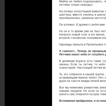
Майор не любил подсказывать; «П
летчика только секунды».
На полках холостяцкой комнатки 
шахтера, вместе учились в школе
преобразилась, заиграла чистотой
Он успевал. И дружил с ребятами 
Но он в то время уже не был лет
Начался новый этап в его жизни,
встрече с космосом, познавали но
Однажды пришла в Прокопьевск те
А самолет... Теперь он пронизы
Летчики знают небо от голубого 
В дневнике Бориса есть такие с
океана. Если ты летчик, то небо
планетария. Настоящий летчик вс
Те, кто собрался в нашей группе
штурмующим черное небо». Нет, н
души не таится жажда легкой жизни
Все мы немножко романтики, влюб
горькие неудачи. Но если ты по-
шагать сам, опирался на руку това
Вспоминая пройденное, я остана