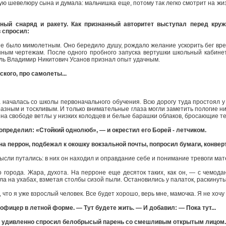
ую шевелюру сына и думала: мальчишка еще, потому так легко смотрит на жиз
ный снаряд и ракету. Как признанный авторитет выступал перед круж
в спросил:
не было мимолетным. Оно бередило душу, рождало желание ускорить бег вр
нным чертежам. После одного пробного запуска вертушки школьный кабин
ель Владимир Никитович Усанов признал опыт удачным.
ского, про самолеты...
 началась со школы первоначального обучения. Всю дорогу туда простоял у
разным и тоскливым. И только внимательные глаза могли заметить пологие н
 на свободе ветлы у низких колодцев и белые барашки облаков, бросающие т
определил: «Стойкий однолюб», — и окрестил его Борей - летчиком.
а перрон, подбежал к окошку вокзальной почты, попросил бумаги, конверт
сли путались: в них он находил и оправдание себе и понимание тревоги мат
 города. Жара, духота. На перроне еще десяток таких, как он, — с чемода
а на ухабах, взметая столбы сизой пыли. Остановились у палаток, раскинут
что я уже взрослый человек. Все будет хорошо, верь мне, мамочка. Я не хочу
офицер в летной форме. — Тут будете жить. — И добавил: — Пока тут...
— удивленно спросил белобрысый парень со смешливым открытым лицом.