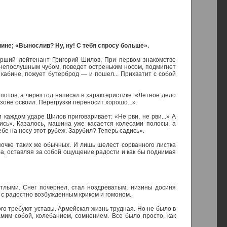
ине; «Вынослив? Ну, ну! С тебя спросу больше».
тарший лейтенант Григорий Шилов. При первом знакомстве
м непослушным чубом, поведет остреньким носом, подмигнет
 кабине, пожует бутерброд — и пошел... Прихватит с собой
потов, а через год написал в характеристике: «Летное дело
зоне освоил. Перегрузки переносит хорошо...»
и каждом ударе Шилов приговаривает: «Не рви, не рви...» А
ись». Казалось, машина уже касается колесами полосы, а
себе на носу этот рубеж. Зарубил? Теперь садись».
епочке таких же обычных. И лишь шелест сорванного листка
ба, оставляя за собой ощущение радости и как бы поднимая
тлыми. Снег почернел, стал ноздреватым, низины досиня
ет с радостно возбужденным криком и гомоном.
ого требуют уставы. Армейская жизнь трудная. Но не было в
мим собой, колебанием, сомнением. Все было просто, как