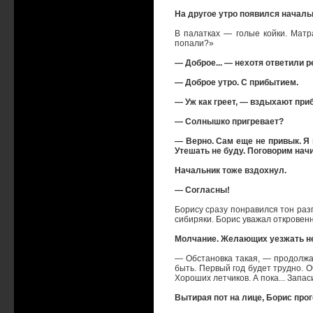
На другое утро появился началь
В палатках — голые койки. Матр
попали?»
— Доброе... — нехотя ответили р
— Доброе утро. С прибытием.
— Уж как греет, — вздыхают при
— Солнышко пригревает?
— Верно. Сам еще не привык. Я 
Утешать не буду. Поговорим нач
Начальник тоже вздохнул.
— Согласны!
Борису сразу понравился тон разг
сибиряки. Борис уважал откровенн
Молчание. Желающих уезжать не
— Обстановка такая, — продолжал
быть. Первый год будет трудно. О
Хороших летчиков. А пока... Запас
Вытирая пот на лице, Борис про