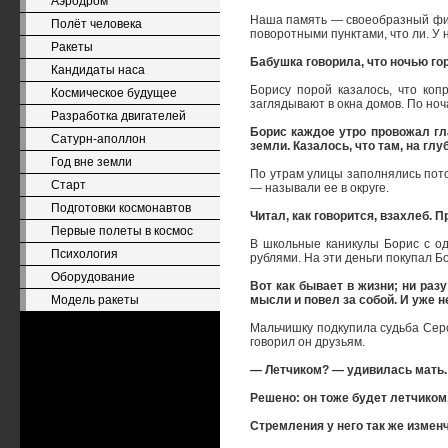
Аэродром
Наша память — своеобразный филь
Полёт человека
поворотными пунктами, что ли. У н
Ракеты
Бабушка говорила, что ночью гор
Кандидаты наса
Борису порой казалось, что ко
Космическое будущее
заглядывают в окна домов. По ноч
Разработка двигателей
Борис каждое утро провожал гл
Сатурн-аполлон
земли. Казалось, что там, на гл
Год вне земли
По утрам улицы заполнялись пото
Старт
— называли ее в округе.
Подготовки космонавтов
Читал, как говорится, взахлеб.
Первые полеты в космос
В школьные каникулы Борис с од
Психология
рублями. На эти деньги покупал Б
Оборудование
Вот как бывает в жизни; ни раз
Модель ракеты
мысли и повел за собой. И уже н
Мальчишку подкупила судьба Серов
говорил он друзьям.
— Летчиком? — удивилась мать. 
Решено: он тоже будет летчиком.
Стремления у него так же изменч