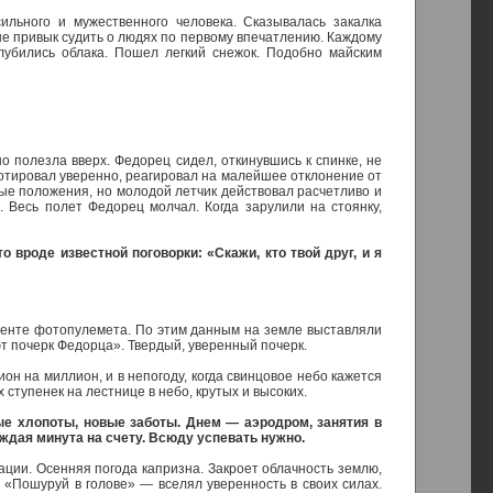
ильного и мужественного человека. Сказывалась закалка
не привык судить о людях по первому впечатлению. Каждому
лубились облака. Пошел легкий снежок. Подобно майским
о полезла вверх. Федорец сидел, откинувшись к спинке, не
лотировал уверенно, реагировал на малейшее отклонение от
ые положения, но молодой летчик действовал расчетливо и
. Весь полет Федорец молчал. Когда зарулили на стоянку,
 вроде известной поговорки: «Скажи, кто твой друг, и я
 ленте фотопулемета. По этим данным на земле выставляли
ют почерк Федорца». Твердый, уверенный почерк.
лион на миллион, и в непогоду, когда свинцовое небо кажется
 ступенек на лестнице в небо, крутых и высоких.
ые хлопоты, новые заботы. Днем — аэродром, занятия в
ждая минута на счету. Всюду успевать нужно.
ации. Осенняя погода капризна. Закроет облачность землю,
 «Пошуруй в голове» — вселял уверенность в своих силах.