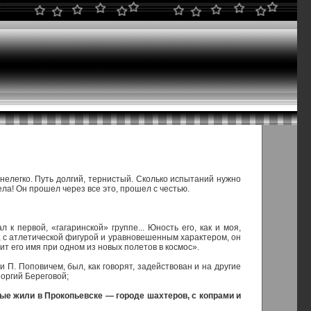
, нелегко. Путь долгий, тернистый. Сколько испытаний нужно
ела! Он прошел через все это, прошел с честью.
 первой, «гагаринской» группе... Юность его, как и моя,
, с атлетической фигурой и уравновешенным характером, он
 его имя при одном из новых полетов в космос».
П. Поповичем, был, как говорят, задействован и на другие
оргий Береговой;
орые жили в Прокопьевске — городе шахтеров, с копрами и