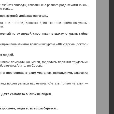
ячейках эпизоды, связанные с разного рода вехами жизни,
 тогда...
 под землей, добывается уголь.
чат они в степи, бросают длинные тени прямо на улицы,
вы.
невный поток людей, спуститься в шахту, открыть тайны
няцкой поликлинике врачом-хирургом, «Шахтерский доктор»
ых людей.
тники»: помогали как могли, гордились первыми трудовыми
дьбе летчика Анатолия Серова.
ся в твое сердце этаким ураганом, всколыхнул, закружил
сюда пошел учиться на летчика. «Летать, только летать», —
 Даже самолета вблизи не видел.
зрослеет, тогда во всем разберется...