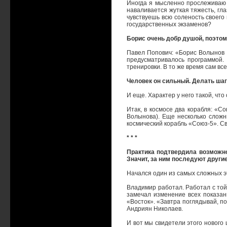
Иногда я мысленно прослеживаю 
наваливается жуткая тяжесть, гл
чувствуешь всю соленость своего
государственных экзаменов?
Борис очень добр душой, поэтом
Павел Попович: «Борис Волынов б
предусматривалось программой.
тренировки. В то же время сам вс
Человек он сильный. Делать шаг н
И еще. Характер у него такой, что
Итак, в космосе два корабля: «
Волынова). Еще несколько сложн
космический корабль «Союз-5». С
* * *
Практика подтвердила возможнос
Значит, за ним последуют другие
Начался один из самых сложных э
Владимир работал. Работал с той
замечал изменение всех показан
«Восток». «Завтра поглядывай, п
Андриян Николаев.
И вот мы свидетели этого нового