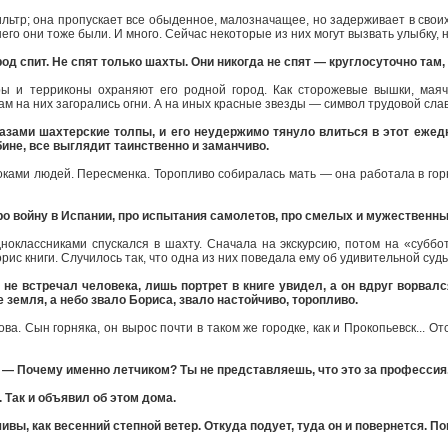
тр; она пропускает все обыденное, малозначащее, но задерживает в своих 
его они тоже были. И много. Сейчас некоторые из них могут вызвать улыбку, но
од спит. Не спят только шахты. Они никогда не спят — круглосуточно там,
пры и терриконы охраняют его родной город. Как сторожевые вышки, мая
ам на них загорались огни. А на иных красные звезды — символ трудовой сла
азами шахтерские толпы, и его неудержимо тянуло влиться в этот ежед
убине, все выглядит таинственно и заманчиво.
ками людей. Пересменка. Торопливо собиралась мать — она работала в гор
 Про войну в Испании, про испытания самолетов, про смелых и мужественн
ноклассниками спускался в шахту. Сначала на экскурсию, потом на «суббо
орис книги. Случилось так, что одна из них поведала ему об удивительной су
у не встречал человека, лишь портрет в книге увидел, а он вдруг ворвал
е земля, а небо звало Бориса, звало настойчиво, торопливо.
а. Сын горняка, он вырос почти в таком же городке, как и Прокопьевск... От
— Почему именно летчиком? Ты не представляешь, что это за профессия.
 Так и объявил об этом дома.
ивы, как весенний степной ветер. Откуда подует, туда он и повернется. Пов