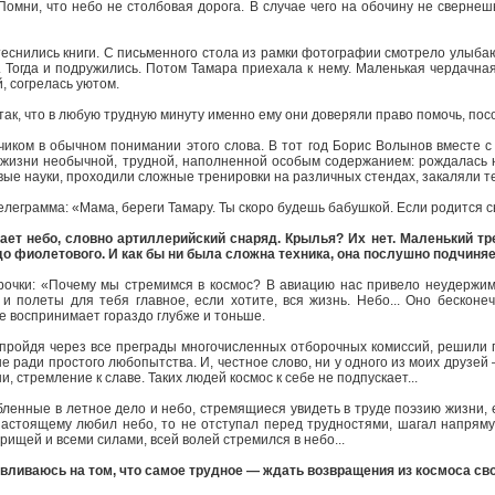
омни, что небо не столбовая дорога. В случае чего на обочину не свернешь
теснились книги. С письменного стола из рамки фотографии смотрело улыба
. Тогда и подружились. Потом Тамара приехала к нему. Маленькая чердачна
, согрелась уютом.
так, что в любую трудную минуту именно ему они доверяли право помочь, пос
чиком в обычном понимании этого слова. В тот год Борис Волынов вместе с
 жизни необычной, трудной, наполненной особым содержанием: рождалась н
вые науки, проходили сложные тренировки на различных стендах, закаляли т
леграмма: «Мама, береги Тамару. Ты скоро будешь бабушкой. Если родится с
вает небо, словно артиллерийский снаряд. Крылья? Их нет. Маленький т
до фиолетового. И как бы ни была сложна техника, она послушно подчиняе
трочки: «Почему мы стремимся в космос? В авиацию нас привело неудержим
 и полеты для тебя главное, если хотите, вся жизнь. Небо... Оно бесконе
е воспринимает гораздо глубже и тоньше.
, пройдя через все преграды многочисленных отборочных комиссий, решили 
е ради простого любопытства. И, честное слово, ни у одного из моих друзей
, стремление к славе. Таких людей космос к себе не подпускает...
ленные в летное дело и небо, стремящиеся увидеть в труде поэзию жизни, 
настоящему любил небо, то не отступал перед трудностями, шагал напрямую
рищей и всеми силами, всей волей стремился в небо...
вливаюсь на том, что самое трудное — ждать возвращения из космоса св